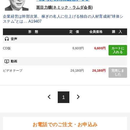
斑目力曠(ネミック・ラムダ会長)
企業経営は幹部次第、稼ぎの名人に仕上げる独自の人材育成術“球体シ
ステム”とは… A19407
形 態
定 価
会員価格
購 入
headset
音声
CD版
6,600円
6,600円
カートに
入れる
ondemand_video
動画
ビデオテープ
26,180円
26,180円
完売しま
した
keyboard_arrow_left
keyboard_arrow_right
1
お電話でのご注文・お申込み