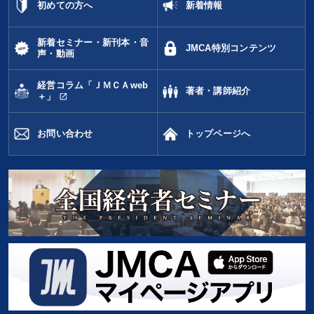
初めての方へ
新着情報
新着セミナー・新刊本・音
JMCA特別コンテンツ
声・動画
経営コラム「ＪＭＣＡweb
著者・講師紹介
open_in_new
＋」
お問い合わせ
トップページへ