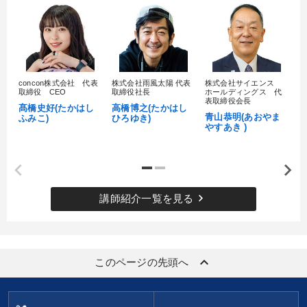
concon株式会社 代表
株式会社雨風太陽 代表
株式会社サイエンス
髙
取締役 CEO
取締役社長
ホールディングス 代
村
表取締役会長
髙橋史好(たかはし
高橋博之(たかはし
し
青山恭明(あおやま
ふみこ)
ひろゆき)
やすあき )
keyboard_arrow_right
講師紹介一覧を見る
keyboard_arrow_up
このページの先頭へ