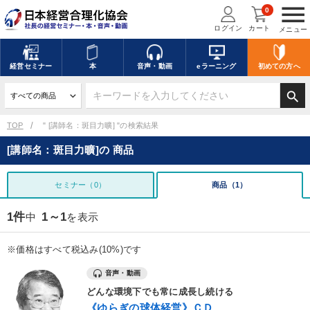
menu
0
ログイン
カート
メニュー
経営
セミナー
本
音声・動画
eラーニング
初めての方
へ
search
TOP
" [講師名：斑目力曠] "の検索結果
[講師名：斑目力曠]の 商品
セミナー（0）
商品（1）
1件
1～1
中
を表示
※価格はすべて税込み(10%)です
音声・動画
どんな環境下でも常に成長し続ける
《ゆらぎの球体経営》ＣＤ