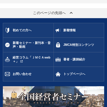
keyboard_arrow_up
このページの先頭へ
初めての方へ
新着情報
新着セミナー・新刊本・音
JMCA特別コンテンツ
声・動画
経営コラム「ＪＭＣＡweb
著者・講師紹介
open_in_new
＋」
お問い合わせ
トップページへ