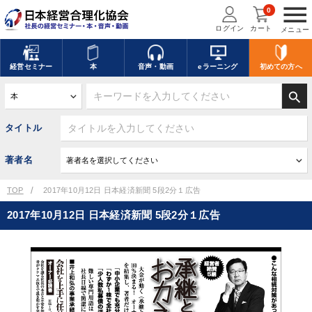
menu
0
ログイン
カート
メニュー
経営
セミナー
本
音声・動画
eラーニング
初めての方
へ
search
タイトル
著者名
TOP
2017年10月12日 日本経済新聞 5段2分１広告
2017年10月12日 日本経済新聞 5段2分１広告