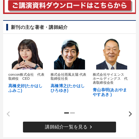
新刊の主な著者・講師紹介
concon株式会社 代表
株式会社雨風太陽 代表
株式会社サイエンス
髙
取締役 CEO
取締役社長
ホールディングス 代
村
表取締役会長
髙橋史好(たかはし
高橋博之(たかはし
し
青山恭明(あおやま
ふみこ)
ひろゆき)
やすあき )
keyboard_arrow_right
講師紹介一覧を見る