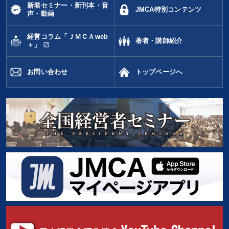
新着セミナー・新刊本・音
JMCA特別コンテンツ
声・動画
経営コラム「ＪＭＣＡweb
著者・講師紹介
open_in_new
＋」
お問い合わせ
トップページへ