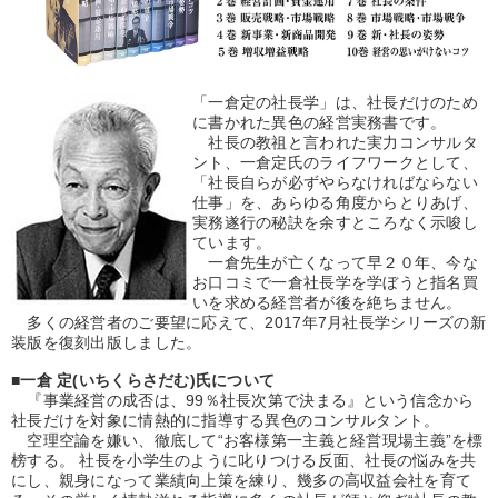
「一倉定の社長学」は、社長だけのため
に書かれた異色の経営実務書です。
社長の教祖と言われた実力コンサルタ
ント、一倉定氏のライフワークとして、
「社長自らが必ずやらなければならない
仕事」を、あらゆる角度からとりあげ、
実務遂行の秘訣を余すところなく示唆し
ています。
一倉先生が亡くなって早２０年、今な
お口コミで一倉社長学を学ぼうと指名買
いを求める経営者が後を絶ちません。
多くの経営者のご要望に応えて、2017年7月社長学シリーズの新
装版を復刻出版しました。
■一倉 定(いちくらさだむ)氏について
『事業経営の成否は、99％社長次第で決まる』という信念から
社長だけを対象に情熱的に指導する異色のコンサルタント。
空理空論を嫌い、徹底して“お客様第一主義と経営現場主義”を標
榜する。 社長を小学生のように叱りつける反面、社長の悩みを共
にし、親身になって業績向上策を練り、幾多の高収益会社を育て