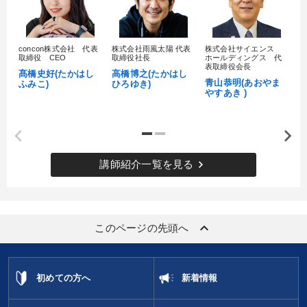
concon株式会社 代表
株式会社雨風太陽 代表
株式会社サイエンス
髙
取締役 CEO
取締役社長
ホールディングス 代
村
表取締役会長
髙橋史好(たかはし
高橋博之(たかはし
し
青山恭明(あおやま
ふみこ)
ひろゆき)
やすあき )
keyboard_arrow_right
講師紹介一覧を見る
keyboard_arrow_up
このページの先頭へ
初めての方へ
新着情報