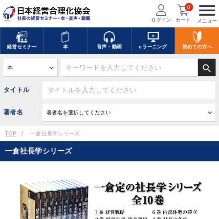
menu
0
ログイン
カート
メニュー
経営
セミナー
本
音声・動画
eラーニング
初めての方
へ
search
タイトル
著者名
TOP
一倉社長学シリーズ
一倉社長学シリーズ