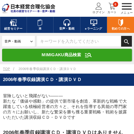
menu
0
ログイン
カート
メニュー
キーワードを入力して探す
edit
経営
セミナー
本
音声・動画
eラーニング
初めての方
へ
search
デジタル版対応のみ検索結果に表示する
manage_search
MIMIGAKU商品検索
search
上記の条件で検索
TOP
2006年春季収録講演ＣＤ・講演ＤＶＤ
2006年春季収録講演ＣＤ・講演ＤＶＤ
講演収録物を探す
mic
refresh
更新する
冒険しないと飛躍がない―――
新たな「価値や感動」の提供で新市場を創造、革新的な戦略で大
全国経営者セミナー講演収録物（全1315タイトル）からお探しいただけ
ます
躍進している積極経営者の方々と、それを指導する異能の専門家
の方々にお願いし、新たな繁栄を勝ち獲る重要戦略・戦術を披露
いただいた講演収録ＣＤ・ＤＶＤです
カテゴリー
2006年春季収録講演ＣＤ・講演ＤＶＤはありません