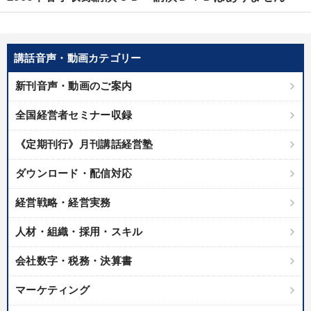
優秀各社の智恵と戦略
事業家のロマンと経営
若手異才経営者の発想
専門家のアドバイス
講話音声・動画カテゴリー
リーダーの器量を学ぶ
新刊音声・動画のご案内
テーマ
全国経営者セミナー収録
《定期刊行》月刊講話経営塾
「利上げ時代の最新・銀行対策」＋「不動産市況予測」＋「市場
予測と株式投資」最新刊
ダウンロード・配信対応
後継社長・アトツギ
経営戦略・経営実務
経営者のための《音声・動画で学ぶ》講演シリーズ
人材・組織・採用・スキル
大竹愼一書籍
会社数字・税務・決算書
2025年夏季全国経営者セミナー収録講演ＣＤ・講演ＤＶＤ・デジ
タル版（音声／動画ストリーミング・ダウンロード）
マーケティング