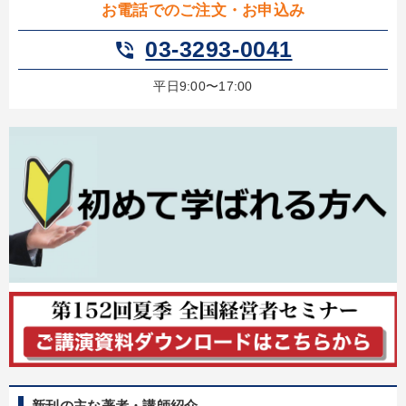
お電話でのご注文・お申込み
全国経営者セミナー収録物以外の経営教材（全762タイトル）からお探
しいただけます
03-3293-0041
phone_in_talk
カテゴリー
平日9:00〜17:00
【最新刊】精神科医・和田秀樹の「老いない力」＋健康な社長と
会社をつくる厳選講話
全国経営者セミナー収録〈売れ筋・人気〉音声＆動画20選
最新技術・トレンド
全国経営者セミナー収録〈売れ筋・人気ランキング〉＆新刊・好
評講話
経営者のための《音声・動画で学ぶ》講演シリーズ
経営リーダーの考え方と戦略を学ぶ
【最新刊】時代を超える経営150の言葉＋社長のスピーチ・話材
集２タイトル
新刊の主な著者・講師紹介