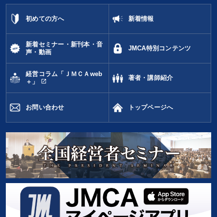
教育
初めての方へ
新着情報
※「更新」を押すと「カテゴリー」「目的別」「キーワード」を更新いただけます。
新着セミナー・新刊本・音
JMCA特別コンテンツ
声・動画
タグから探す
local_offer
refresh
更新する
経営コラム「ＪＭＣＡweb
著者・講師紹介
open_in_new
＋」
すべての音声・動画（全2077タイトル）からお探しいただけます
お問い合わせ
トップページへ
タグ・キーワード
伝統・文化
プレゼン
未来先見
話し方
上場企業
交渉
IT・デジタル活用
地方企業の勝ち方
人事戦略
健康・ウェルビーイング
後継者
ブランディング
資産保全
繁盛
企業再建
稲盛和夫
経済予測