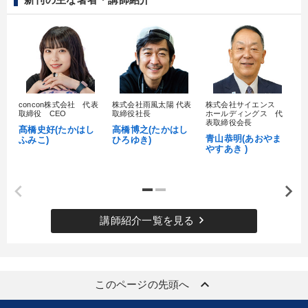
【2月】音声・映像
【2026年7月】音声・映像ご案内商品
資産戦略
社員が自律的に動き出す組織づくり
企業戦略に学ぶ
concon株式会社 代表
株式会社雨風太陽 代表
株式会社サイエンス
髙
取締役 CEO
取締役社長
ホールディングス 代
村
目的別
表取締役会長
髙橋史好(たかはし
高橋博之(たかはし
し
青山恭明(あおやま
ふみこ)
ひろゆき)
やすあき )
社員研修を行いたい
財務・数字力の向上
後継者に聞かせたい
社長の姿勢を学びたい
keyboard_arrow_right
講師紹介一覧を見る
業績を伸ばしたい
経営を改善したい
キーワード
keyboard_arrow_up
このページの先頭へ
インバウンド
未来先見
新技術
交渉
中村天風