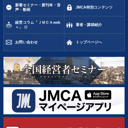
新着セミナー・新刊本・音
JMCA特別コンテンツ
声・動画
経営コラム「ＪＭＣＡweb
著者・講師紹介
open_in_new
＋」
お問い合わせ
トップページへ