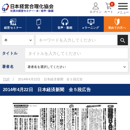
menu
0
ログイン
カート
メニュー
経営
セミナー
本
音声・動画
eラーニング
初めての方
へ
search
タイトル
著者名
TOP
2014年4月22日 日本経済新聞 全５段広告
2014年4月22日 日本経済新聞 全５段広告