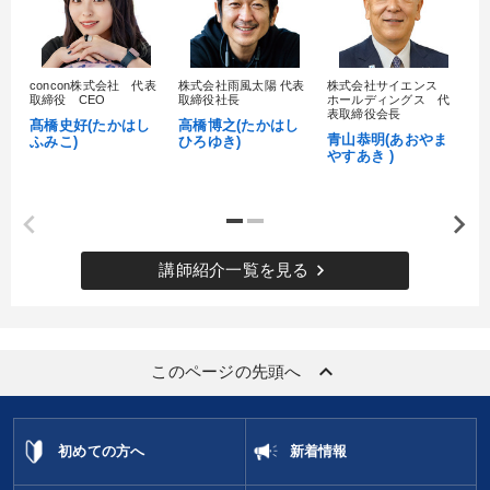
concon株式会社 代表
株式会社雨風太陽 代表
株式会社サイエンス
髙
取締役 CEO
取締役社長
ホールディングス 代
村
表取締役会長
髙橋史好(たかはし
高橋博之(たかはし
し
青山恭明(あおやま
ふみこ)
ひろゆき)
やすあき )
keyboard_arrow_right
講師紹介一覧を見る
keyboard_arrow_up
このページの先頭へ
初めての方へ
新着情報