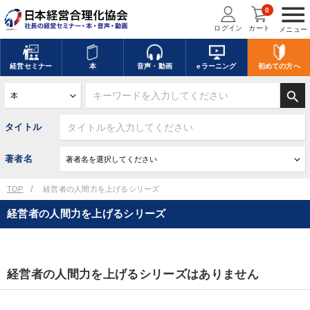
menu
0
ログイン
カート
メニュー
経営
セミナー
本
音声・動画
eラーニング
初めての方
へ
search
タイトル
著者名
TOP
経営者の人間力を上げるシリーズ
経営者の人間力を上げるシリーズ
経営者の人間力を上げるシリーズはありません