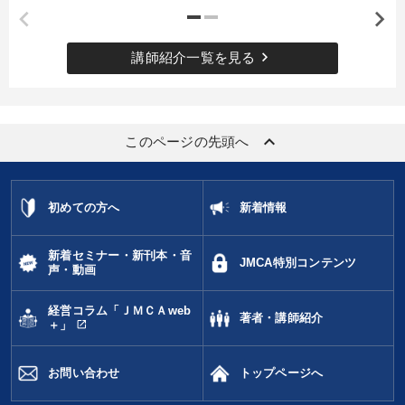
keyboard_arrow_right
講師紹介一覧を見る
keyboard_arrow_up
このページの先頭へ
初めての方へ
新着情報
新着セミナー・新刊本・音
JMCA特別コンテンツ
声・動画
経営コラム「ＪＭＣＡweb
著者・講師紹介
open_in_new
＋」
お問い合わせ
トップページへ