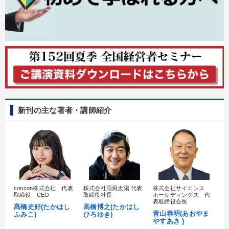
新刊の主な著者・講師紹介
concon株式会社 代表
株式会社雨風太陽 代表
株式会社サイエンス
髙
取締役 CEO
取締役社長
ホールディングス 代
村
表取締役会長
髙橋史好(たかはし
高橋博之(たかはし
し
青山恭明(あおやま
ふみこ)
ひろゆき)
やすあき )