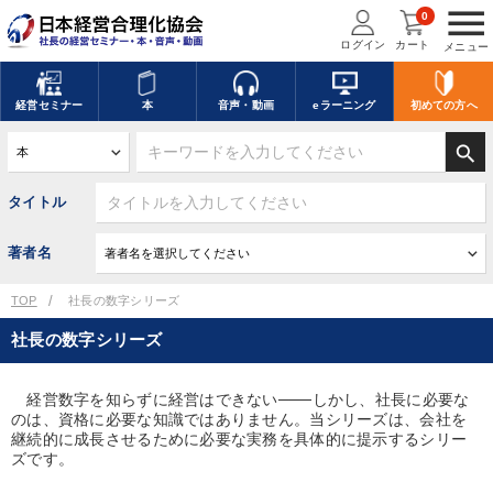
menu
0
ログイン
カート
メニュー
経営
セミナー
本
音声・動画
eラーニング
初めての方
へ
search
タイトル
著者名
TOP
社長の数字シリーズ
社長の数字シリーズ
経営数字を知らずに経営はできない───しかし、社長に必要な
のは、資格に必要な知識ではありません。当シリーズは、会社を
継続的に成長させるために必要な実務を具体的に提示するシリー
ズです。