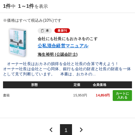
1件
1～1件
中
を表示
※価格はすべて税込み(10%)です
本
最新刊
会社にも社長にもおカネをのこす
公私混合経営マニュアル
海生裕明 (公認会計士)
オーナー社長はおカネの損得を会社と社長の合算で考えよう！
オーナー社長は会社と一心同体、銀行も会社の財産と社長の財産を一体
として見て判断しています。 本書は、おカネの...
形態
定価
会員価格
カートに
書籍
15,950円
14,850円
入れる
keyboard_arrow_left
keyboard_arrow_right
1