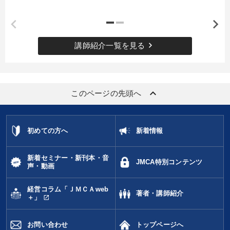
keyboard_arrow_right
講師紹介一覧を見る
keyboard_arrow_up
このページの先頭へ
初めての方へ
新着情報
新着セミナー・新刊本・音
JMCA特別コンテンツ
声・動画
経営コラム「ＪＭＣＡweb
著者・講師紹介
open_in_new
＋」
お問い合わせ
トップページへ