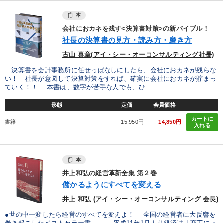
本
会社におカネを残す<決算書対策>の新バイブル！
社長の決算書の見方・読み方・磨き方
古山 喜章(アイ・シー・オーコンサルティング社長)
決算書を会計事務所に任せっぱなしにしたら、会社におカネが残らな
い！ 社長が意図して決算対策をすれば、確実に会社におカネが貯まっ
ていく！！ 本書は、数字が苦手な人でも、ひ...
形態
定価
会員価格
カートに
書籍
15,950円
14,850円
入れる
本
井上和弘の経営革新全集 第２巻
儲かるようにすべてを変える
井上 和弘 (アイ・シー・オーコンサルティング 会長)
●世の中一変したら経営のすべてを変えよ！ 全国の経営者に大反響を
巻き起こしたベストセラー書─── 平成11年1月より経済誌「商工にっ