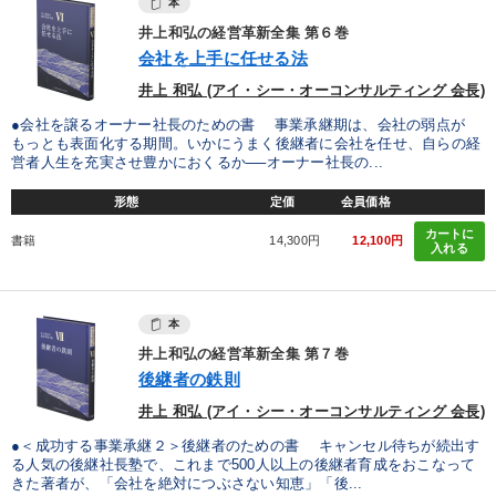
本
井上和弘の経営革新全集 第６巻
会社を上手に任せる法
井上 和弘 (アイ・シー・オーコンサルティング 会長)
●会社を譲るオーナー社長のための書 事業承継期は、会社の弱点が
もっとも表面化する期間。いかにうまく後継者に会社を任せ、自らの経
営者人生を充実させ豊かにおくるか──オーナー社長の...
形態
定価
会員価格
カートに
書籍
14,300円
12,100円
入れる
本
井上和弘の経営革新全集 第７巻
後継者の鉄則
井上 和弘 (アイ・シー・オーコンサルティング 会長)
●＜成功する事業承継２＞後継者のための書 キャンセル待ちが続出す
る人気の後継社長塾で、これまで500人以上の後継者育成をおこなって
きた著者が、「会社を絶対につぶさない知恵」「後...