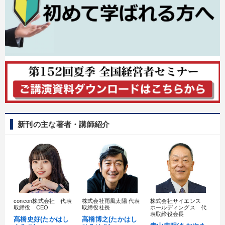
新刊の主な著者・講師紹介
concon株式会社 代表
株式会社雨風太陽 代表
株式会社サイエンス
髙
取締役 CEO
取締役社長
ホールディングス 代
村
表取締役会長
髙橋史好(たかはし
高橋博之(たかはし
し