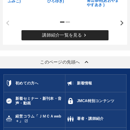
青山恭明(あおやま
ふみこ)
ひろゆき)
やすあき )
keyboard_arrow_right
講師紹介一覧を見る
keyboard_arrow_up
このページの先頭へ
初めての方へ
新着情報
新着セミナー・新刊本・音
JMCA特別コンテンツ
声・動画
経営コラム「ＪＭＣＡweb
著者・講師紹介
open_in_new
＋」