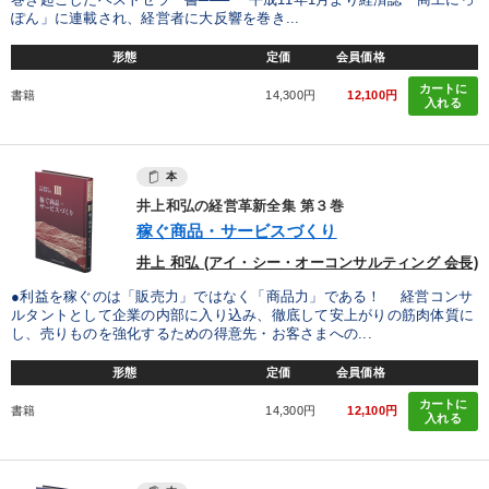
ぽん」に連載され、経営者に大反響を巻き...
形態
定価
会員価格
カートに
書籍
14,300円
12,100円
入れる
本
井上和弘の経営革新全集 第３巻
稼ぐ商品・サービスづくり
井上 和弘 (アイ・シー・オーコンサルティング 会長)
●利益を稼ぐのは「販売力」ではなく「商品力」である！ 経営コンサ
ルタントとして企業の内部に入り込み、徹底して安上がりの筋肉体質に
し、売りものを強化するための得意先・お客さまへの...
形態
定価
会員価格
カートに
書籍
14,300円
12,100円
入れる