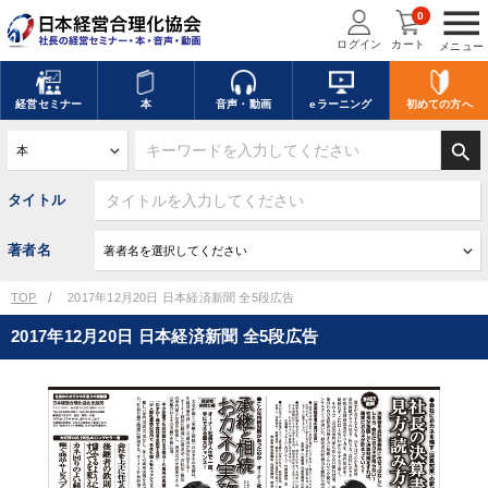
menu
0
ログイン
カート
メニュー
経営
セミナー
本
音声・動画
eラーニング
初めての方
へ
search
タイトル
著者名
TOP
2017年12月20日 日本経済新聞 全5段広告
2017年12月20日 日本経済新聞 全5段広告