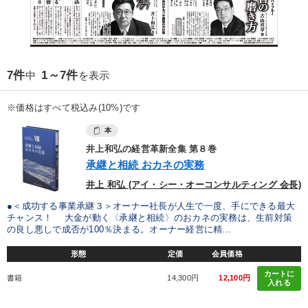
7件
1～7件
中
を表示
※価格はすべて税込み(10%)です
本
井上和弘の経営革新全集 第８巻
承継と相続 おカネの実務
井上 和弘 (アイ・シー・オーコンサルティング 会長)
●＜成功する事業承継３＞オーナー社長が人生で一度、手にできる最大
チャンス！ 大金が動く〈承継と相続〉のおカネの実務は、生前対策
の良し悪しで成否が100％決まる。オーナー経営に精...
形態
定価
会員価格
カートに
書籍
14,300円
12,100円
入れる