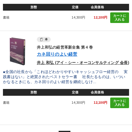
形態
定価
会員価格
カートに
書籍
14,300円
12,100円
入れる
本
井上和弘の経営革新全集 第４巻
カネ回りのよい経営
井上 和弘 (アイ・シー・オーコンサルティング 会長)
●全国の社長から「これほどわかりやすいキャッシュフロー経営の 実
践書はない」と絶賛されたベストセラー書 社長たるものは、いつい
かなるときにも、カネ回りのよい経営を継続しなけ...
形態
定価
会員価格
カートに
書籍
14,300円
12,100円
入れる