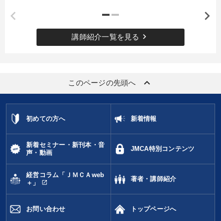
keyboard_arrow_right
講師紹介一覧を見る
keyboard_arrow_up
このページの先頭へ
初めての方へ
新着情報
新着セミナー・新刊本・音
JMCA特別コンテンツ
声・動画
経営コラム「ＪＭＣＡweb
著者・講師紹介
open_in_new
＋」
お問い合わせ
トップページへ