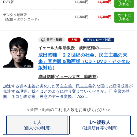
DVD版
14,300円
14,300円
入れる
デジタル動画版
カートに
14,300円
14,300円
入れる
（配信＋ダウンロード）
音声・動画
人気
ダウンロード対応
イェール大学助教授 成田悠輔の―――
成田悠輔「２２世紀の社会、民主主義の未
来」音声版＆動画版（CD・DVD・デジタル
版対応）
成田悠輔(イェール大学 助教授)
加速する資本主義と劣化した民主主義。民主主義的な国ほど経済成長が
低迷する現実。我々はどのように作り変えていくべきか。IT 産業の勃
興、ネコと政治家、民意のデータ変換… A22...
＜音声・動画のご利用人数をお選びください＞
１人
1〜複数人
(個人での利用)
(
社員研修等で利用)