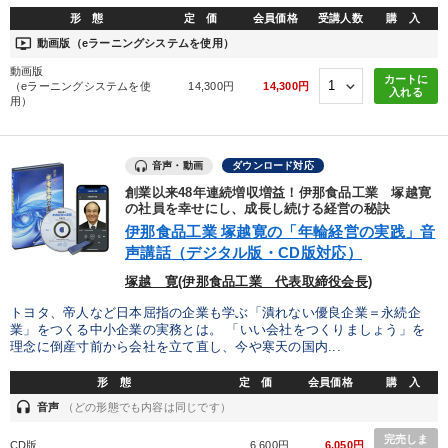
形 態
定 価
会員価格
受講人数
購 入
ondemand_video
動画版（eラーニングシステムを使用）
動画版
カートに
（eラーニングシステムを使
14,300円
14,300円
入れる
用）
音声・動画
ダウンロード対応
創業以来48年連続増収増益！伊那食品工業 塚越寛
の社員を幸せにし、成長し続ける経営の秘訣
伊那食品工業 塚越寛の「年輪経営の実践」音
声講話（デジタル版・CD版対応）
塚越 寛(伊那食品工業 代表取締役会長)
トヨタ、帝人など日本屈指の企業も学ぶ「潰れない優良企業＝永続企
業」をつくる中小企業の実務とは。 「いい会社をつくりましょう」を
理念に倒産寸前から会社を立て直し、今や寒天の国内...
形 態
定 価
会員価格
購 入
headset
音声
（どの形態でも内容は同じです）
完売しま
CD版
6,600円
6,050円