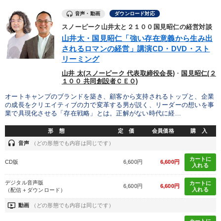
音声・動画
ダウンロード対応
AI
リピート
節税
ベンチャー
スノーピーク山井太と２１００国見昭仁の経営対談
デジタルマーケティング
井上和弘
インフレ対策・値上げ
山井太・国見昭仁「強い存在意義から生み出
されるロマンの経営」講演CD・DVD・スト
リーミング
心を磨く
仕組み
不動産
経済予測
採用
山井 太(スノーピーク 代表取締役会長)
・
国見昭仁(２
女性経営者
リーダーシップ
会長
金融
M&A
１００ 共同創設者ＣＥＯ)
オートキャンプのブランドを築き、顧客から支持されるトップと、企業
経営計画
対談・座談会
コミュニケーション
の成長をクリエイティブの力で変革する男が説く、リーダーの想いを事
業で具現化させる「存在戦略」とは。正解がない時代に経...
上場企業
マネジメント
コロナ禍対策
デザイン
形 態
定 価
会員価格
購 入
headset
音声
（どの形態でも内容は同じです）
※「更新」を押すと「タグ・キーワード」を更新いただけます。
カートに
CD版
6,600円
6,600円
入れる
デジタル音声版
カートに
6,600円
6,600円
入れる
（配信＋ダウンロード）
ondemand_video
動画
（どの形態でも内容は同じです）
カートに