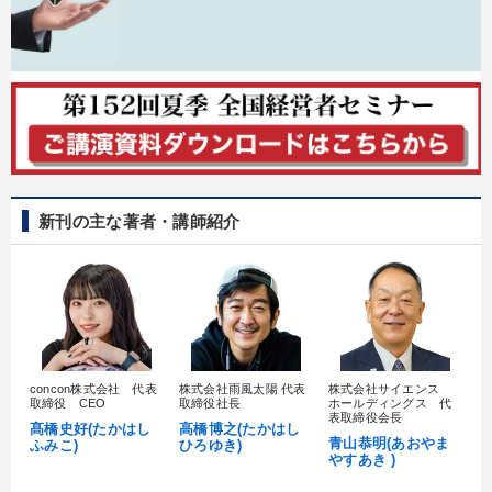
新刊の主な著者・講師紹介
concon株式会社 代表
株式会社雨風太陽 代表
株式会社サイエンス
髙
取締役 CEO
取締役社長
ホールディングス 代
村
表取締役会長
髙橋史好(たかはし
高橋博之(たかはし
し
青山恭明(あおやま
ふみこ)
ひろゆき)
やすあき )