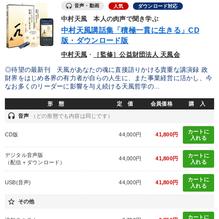
音声・動画
人気
ダウンロード対応
製造業
卸売・小売・飲食業
建設・不動産業
中村天風 本人の肉声で聞き学ぶ
中村天風講話集「積極一貫に生きる」CD
IT・サービス・金融業
コンサルタント
専門家
版・ダウンロード版
中村天風
・
［監修］公益財団法人 天風会
キーワード
◎待望の最新刊 天風があなたの魂に直接語りかける貴重な講演録 政
財界をはじめ各界の有力者が自らの人生に、また事業経営に活かし、今
なお多くのリーダーに影響を与え続ける天風哲学の...
心を磨く
生き方の指針
金利
プレゼン
形 態
定 価
会員価格
購 入
理念・パーパス
後継者
headset
音声
（どの形態でも内容は同じです）
カートに
CD版
44,000円
41,800円
※「更新」を押すと「テーマ」「キーワード」を更新いただけます。
入れる
デジタル音声版
カートに
44,000円
41,800円
入れる
（配信＋ダウンロード）
経営音声・動画を探す
ondemand_video
refresh
更新する
カートに
全国経営者セミナー収録物以外の経営教材（全762タイトル）からお探
USB(音声)
44,000円
41,800円
入れる
しいただけます
star_border
その他
カテゴリー
カートに