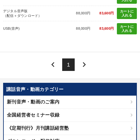
入れる
デジタル音声版
カートに
88,000円
83,600円
入れる
（配信＋ダウンロード）
カートに
USB(音声)
88,000円
83,600円
入れる
keyboard_arrow_left
keyboard_arrow_right
1
講話音声・動画カテゴリー
新刊音声・動画のご案内
全国経営者セミナー収録
《定期刊行》月刊講話経営塾