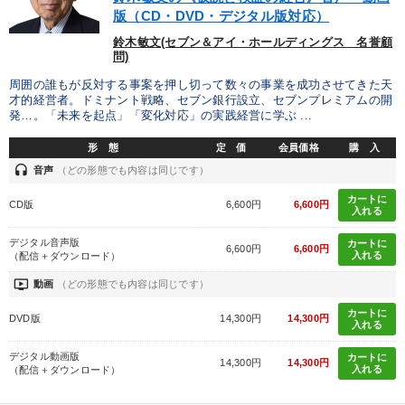
版（CD・DVD・デジタル版対応）
社員研修を行いたい
財務・数字力の向上
鈴木敏文(セブン＆アイ・ホールディングス 名誉顧
問)
販売力を強化したい
後継者に聞かせたい
周囲の誰もが反対する事案を押し切って数々の事業を成功させてきた天
才的経営者。ドミナント戦略、セブン銀行設立、セブンプレミアムの開
発…。「未来を起点」「変化対応」の実践経営に学ぶ ...
キーワード
形 態
定 価
会員価格
購 入
headset
SDGs
リーダーシップ
思考法
FCビジネス
音声
（どの形態でも内容は同じです）
カートに
CD版
6,600円
6,600円
インフレ対策・値上げ
プロ経営者
入れる
デジタル音声版
カートに
6,600円
6,600円
入れる
（配信＋ダウンロード）
※「更新」を押すと「カテゴリー」「目的別」「キーワード」を更新いただけます。
ondemand_video
動画
（どの形態でも内容は同じです）
タグから探す
local_offer
refresh
更新する
カートに
DVD版
14,300円
14,300円
入れる
すべての音声・動画（全2077タイトル）からお探しいただけます
デジタル動画版
カートに
14,300円
14,300円
入れる
（配信＋ダウンロード）
タグ・キーワード