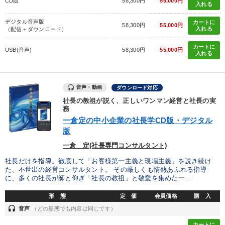
CD版
58,300円
55,000円
入れる
デジタル音声版
カートに
58,300円
55,000円
入れる
（配信＋ダウンロード）
カートに
USB(音声)
58,300円
55,000円
入れる
音声・動画
ダウンロード対応
社長の教祖が説く、正しいワンマン経営と社長の実
務
一倉定の中小企業の社長学CD版・デジタル
版
一倉 定(社長専門コンサルタント)
社長だけを指導。徹底して「お客様第一主義と現場主義」を説き続け
た、不世出の経営コンサルタント。 その厳しくも情熱あふれる指導
に、多くの社長が師と仰ぎ「社長の教祖」と敬愛を集めた一...
形 態
定 価
会員価格
購 入
headset
音声
（どの形態でも内容は同じです）
カートに