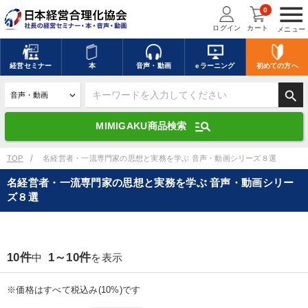
menu
0
ログイン
カート
メニュー
キーワードを入力して探す
edit
経営
セミナー
本
音声・動画
eラーニング
初めての方
へ
search
デジタル版対応のみ検索結果に表示する
manage_search
MIMIGAKU商品検索
search
上記の条件で検索
TOP
名経営者・一流専門家の思想と実務を学ぶ 音声・動画シリーズ８選
名経営者・一流専門家の思想と実務を学ぶ 音声・動画シリー
ズ８選
講演収録物を探す
mic
refresh
更新する
全国経営者セミナー講演収録物（全1315タイトル）からお探しいただけ
ます
10件
1～10件
中
を表示
カテゴリー
※価格はすべて税込み(10%)です