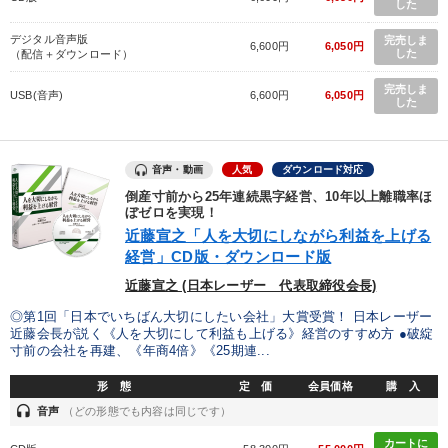
した
デジタル音声版
完売しま
6,600円
6,050円
した
（配信＋ダウンロード）
完売しま
USB(音声)
6,600円
6,050円
した
音声・動画
人気
ダウンロード対応
倒産寸前から25年連続黒字経営、10年以上離職率ほ
ぼゼロを実現！
近藤宣之「人を大切にしながら利益を上げる
経営」CD版・ダウンロード版
近藤宣之 (日本レーザー 代表取締役会長)
◎第1回「日本でいちばん大切にしたい会社」大賞受賞！ 日本レーザー
近藤会長が説く《人を大切にして利益も上げる》経営のすすめ方 ●破綻
寸前の会社を再建、《年商4倍》《25期連...
形 態
定 価
会員価格
購 入
headset
音声
（どの形態でも内容は同じです）
カートに