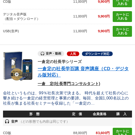
CD版
11,000円
9,900円
入れる
デジタル音声版
カートに
11,000円
9,900円
入れる
（配信＋ダウンロード）
カートに
USB(音声)
11,000円
9,900円
入れる
音声・動画
人気
ダウンロード対応
一倉定の社長学シリーズ
一倉定の社長学百講 音声講座（CD・デジタ
ル版対応）
一倉 定(社長専門コンサルタント)
会社というものは、99％社長次第で決まる。 時代を超えて社長の心に
響き続ける一倉定の経営哲理と事業の要諦。毎回、全国1,000名以上の
社長が集まる社長セミナーを収録した「一倉定の...
形 態
定 価
会員価格
購 入
headset
音声
（どの形態でも内容は同じです）
カートに
CD版
88,000円
83,600円