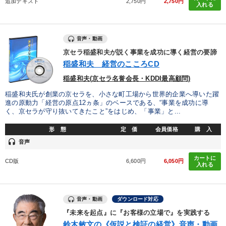
追加テキスト
2,750円
2,750円
入れる
全国経営者セミナー収録〈売れ筋・人気ランキング〉＆新刊・好
評講話
音声・動画
井上和弘の財務力UP
経済・景気・相場予測
京セラ稲盛和夫が説く事業を成功に導く経営の要諦
稲盛和夫 経営のこころCD
最新技術・トレンド
会社のパフォーマンスを高める講話
稲盛和夫(京セラ名誉会長・KDDI最高顧問)
売上直結の営業力や販売力を獲得する
企業戦略に学ぶ
稲盛和夫氏が創業の京セラを、小さな町工場から世界的企業へ導いた躍
進の原動力「経営の原点12ヵ条」のベースである、“事業を成功に導
く、京セラが守り抜いてきたこと”をはじめ、「事業」と...
組織と人を動かすマネジメント力を磨く
形 態
定 価
会員価格
購 入
経営リーダーの考え方と戦略を学ぶ
マーケティング
headset
音声
カートに
社員が自律的に動き出す組織づくり
音声と動画で学ぶ
CD版
6,600円
6,050円
入れる
目的別
音声・動画
ダウンロード対応
『未来を起点』に『お客様の立場で』を実践する
新事業・新商品づくり
パフォーマンス向上
鈴木敏文の《仮説と検証の経営》音声・動画