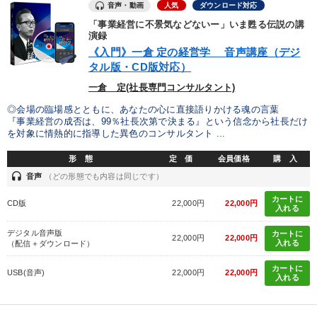
音声・動画
人気
ダウンロード対応
優秀各社の智恵と戦略
事業家のロマンと経営
「事業経営に不景気などないー」いま甦る伝説の講
演録
若手異才経営者の発想
専門家のアドバイス
《入門》一倉 定の経営学 音声講座（デジ
タル版・CD版対応）
リーダーの器量を学ぶ
一倉 定(社長専門コンサルタント)
◎会場の臨場感とともに、あなたの心に直接語りかける魂の言葉
テーマ
『事業経営の成否は、99％社長次第で決まる』という信念から社長だけ
を対象に情熱的に指導した異色のコンサルタント ...
【最新刊】時代を超える経営150の言葉＋社長のスピーチ・話材
形 態
定 価
会員価格
購 入
集２タイトル
headset
音声
（どの形態でも内容は同じです）
成功哲学・人間学
組織と人を動かすマネジメント力を磨く
カートに
CD版
22,000円
22,000円
入れる
社員が自律的に動き出す組織づくり
【2月】音声・映像
デジタル音声版
カートに
22,000円
22,000円
入れる
（配信＋ダウンロード）
大竹愼一書籍
カートに
USB(音声)
22,000円
22,000円
入れる
業種