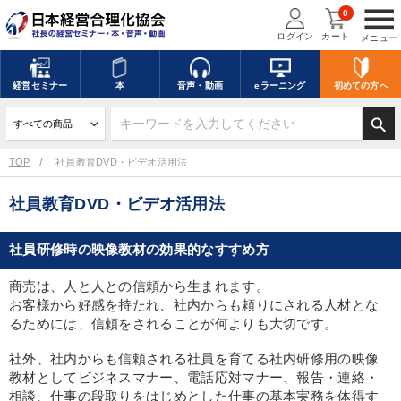
menu
0
ログイン
カート
メニュー
経営
セミナー
本
音声・動画
eラーニング
初めての方
へ
search
TOP
社員教育DVD・ビデオ活用法
社員教育DVD・ビデオ活用法
社員研修時の映像教材の効果的なすすめ方
商売は、人と人との信頼から生まれます。
お客様から好感を持たれ、社内からも頼りにされる人材とな
るためには、信頼をされることが何よりも大切です。
社外、社内からも信頼される社員を育てる社内研修用の映像
教材としてビジネスマナー、電話応対マナー、報告・連絡・
相談、仕事の段取りをはじめとした仕事の基本実務を体得す