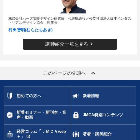
株式会社ハーズ実験デザイン研究所 代表取締役／公益社団法人日本インダス
トリアルデザイン協会 理事長
村田智明(むらたちあき)
keyboard_arrow_right
講師紹介一覧を見る
keyboard_arrow_up
このページの先頭へ
初めての方へ
新着情報
新着セミナー・新刊本・音
JMCA特別コンテンツ
声・動画
経営コラム「ＪＭＣＡweb
著者・講師紹介
open_in_new
＋」