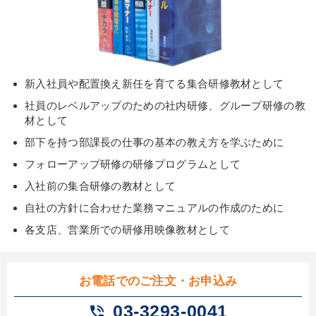
新入社員や配置換え新任を育てる集合研修教材として
社員のレベルアップのための社内研修、グループ研修の教
材として
部下を持つ部課長の仕事の基本の教え方を学ぶために
フォローアップ研修の研修プログラムとして
入社前の集合研修の教材として
自社の方針に合わせた業務マニュアルの作成のために
各支店、営業所での研修用映像教材として
お電話でのご注文・お申込み
03-3293-0041
phone_in_talk