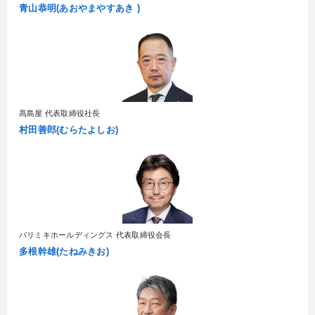
青山恭明(あおやまやすあき )
髙島屋 代表取締役社長
村田善郎(むらたよしお)
パリミキホールディングス 代表取締役会長
多根幹雄(たねみきお)