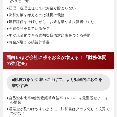
の見つけ方
●経理、税理士任せではお金が貯まらない
●決算対策を考えるのは社長の義務
●銀行評価を上げながら、お金を増やす決算書づくり
●実質金利を見ているか？
●すぐ現金化できる強靭な貸借対照表をつくる手順
●お金が増える損益計算書
面白いほど会社に残るお金が増える！「財務体質
の強化法」
■財務力をケタ違いに上げて、より効率的にお金を
増やす法
●自己資本比率×総資産経常利益率（ROA）を最重視せよ！そ
の根拠
●埋蔵金が見つけやすいように、決算書はグラフ化して視覚で
つかむ！