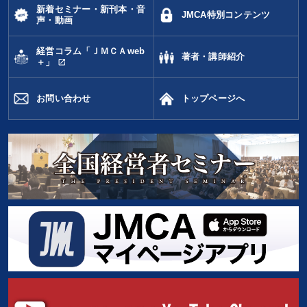
新着セミナー・新刊本・音
JMCA特別コンテンツ
声・動画
経営コラム「ＪＭＣＡweb
著者・講師紹介
open_in_new
＋」
お問い合わせ
トップページへ