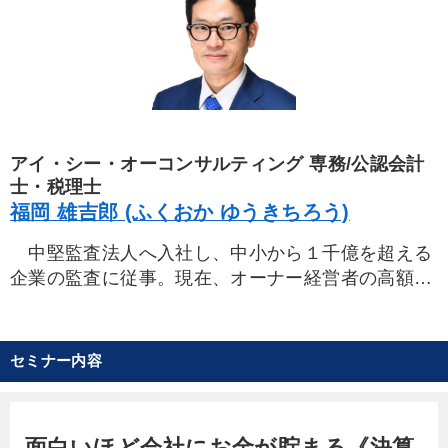
す。著書『社長! カネ回りをよくしたければ銀行の
言いなりはやめなさい』他
アイ・シー・オーコンサルティング 専務/公認会計
士・税理士
福岡 雄吉郎 (ふくおか ゆうきちろう)
中堅監査法人へ入社し、中小から１千億を超える
企業の監査に従事。現在、オーナー経営者の高額退
職金支給、税務対策、M&A等の指導で東奔西走。歯
に衣着せぬ的確かつ鋭い助言で全国の経営者から分
厚い信頼を獲得している。著書「会社にお金を残し
セミナー内容
たいなら今すぐ経費を増やしなさい」など。
面白いほど会社にお金が貯まる《決算