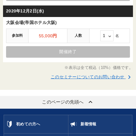
2020年12月2日(水)
大阪会場(帝国ホテル大阪)
参加料
55,000
円
人数
名
開催終了
※表示は全て税込（10%）価格です。
keyboard_arrow_right
このセミナーについてのお問い合わせ
keyboard_arrow_up
このページの先頭へ
初めての方へ
新着情報