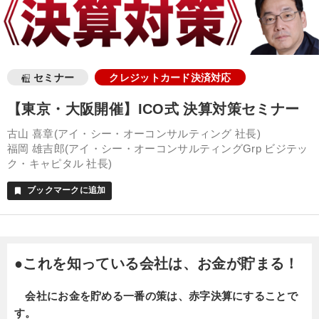
セミナー
クレジットカード決済対応
【東京・大阪開催】ICO式 決算対策セミナー
古山 喜章(アイ・シー・オーコンサルティング 社長)
福岡 雄吉郎(アイ・シー・オーコンサルティングGrp ビジテッ
ク・キャピタル 社長)
ブックマークに追加
bookmark
●これを知っている会社は、お金が貯まる！
会社にお金を貯める一番の策は、赤字決算にすることで
す。