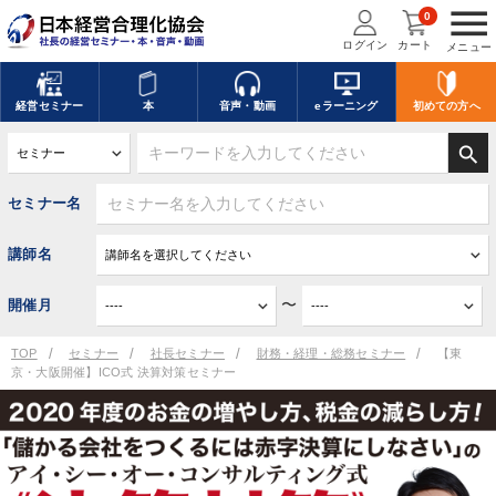
menu
0
ログイン
カート
メニュー
経営
セミナー
本
音声・動画
eラーニング
初めての方
へ
search
セミナー名
講師名
〜
開催月
TOP
セミナー
社長セミナー
財務・経理・総務セミナー
【東
京・大阪開催】ICO式 決算対策セミナー