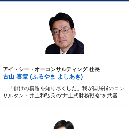
アイ・シー・オーコンサルティング 社長
古山 喜章 (ふるやま よしあき)
「儲けの構造を知り尽くした」我が国屈指のコン
サルタント井上和弘氏の“井上式財務戦略”を武器
に、会社に残るお金を最大化し、財務体質を健全化
する実務指導者。中堅・中小企業の現場のウラのウ
ラを知り尽くし、財務強化、銀行交渉、決算対策、
自社株対策、人事労務の指導等で抜群の実績を残