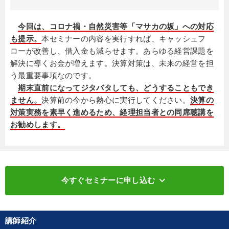
今回は、コロナ禍・自然災害等「マサカの坂」への対応
も提示。
本セミナーの内容を実行すれば、キャッシュフ
ローが改善し、借入金も減らせます。あらゆる経営課題を
解決に導くお金が増えます。決算対策は、未来の経営を担
う最重要事項なのです。
期末直前になってジタバタしても、どうすることもでき
ません。
決算前の今から熱心に実行してください。
決算の
対策実務を素早く進めるため、経理担当者との同席聴講を
お勧めします。
keyboard_arrow_down
今すぐセミナーに申し込む
講師紹介