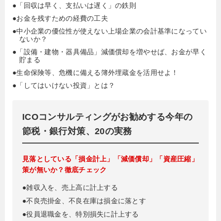
●「回収は早く、支払いは遅く」の鉄則
●お金を残すための経費の工夫
●中小企業の優位性が使えない上場企業の会計基準になってい
ないか？
●「設備・建物・器具備品」減価償却を増やせば、お金が早く
貯まる
●生命保険等、危機に備える簿外埋蔵金を活用せよ！
●「してはいけない投資」とは？
ICOコンサルティングがお勧めする今年の
節税・銀行対策、20の実務
見落としている「損金計上」「減価償却」「資産圧縮」
策が無いか？徹底チェック
●雑収入を、売上高に計上する
●不良売掛金、不良在庫は損金に落とす
●役員退職金を、特別損失に計上する