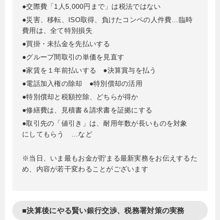
●交際費「1人5,000円まで」は税法ではない
●災害、移転、ISO取得、負けたコンペの人件費…臨時
費用は、全て特別損失
●買掛・未払金を先払いする
●グループ間取引の単価を見直す
●家賃を１年前払いする
●決算賞与を払う
●電話加入権の除却
●特別償却の活用
●特別償却と税額控除、どちらが得か
●修繕費は、見積書＆請求書を証拠にする
●取引先の「値引き」は、耐用年数が長いものを対象
にしてもらう …など
※当日、いま最もお金が貯まる最新実務をお伝えするた
め、内容が若干変わることがございます
■決算後にやる賢い銀行交渉、税務署対策の実務