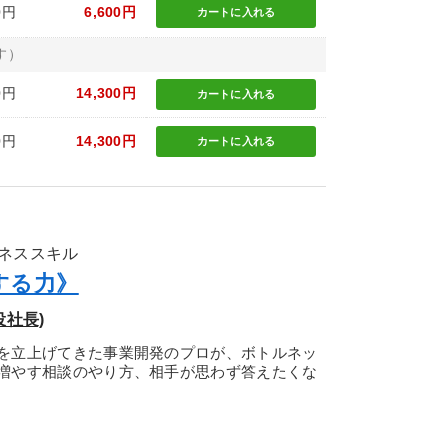
0円
6,600円
カートに
入れる
す）
0円
14,300円
カートに
入れる
0円
14,300円
カートに
入れる
ネススキル
する力》
役社長)
を立上げてきた事業開発のプロが、ボトルネッ
増やす相談のやり方、相手が思わず答えたくな