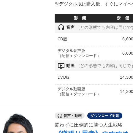
※デジタル版は購入後、すぐにマイペ
形 態
定 価
headset
音声
（どの形態でも内容は同じで
6,60
CD版
デジタル音声版
6,60
（配信＋ダウンロード）
ondemand_video
動画
（どの形態でも内容は同じで
14,30
DVD版
デジタル動画版
14,30
（配信＋ダウンロード）
音声・動画
ダウンロード対応
闘わずに圧倒的に勝つ人生戦略