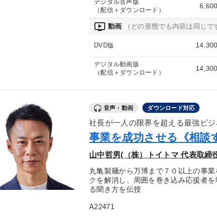
デジタル音声版
6,60
（配信＋ダウンロード）
ondemand_video
動画
（どの形態でも内容は同じで
14,30
DVD版
デジタル動画版
14,30
（配信＋ダウンロード）
音声・動画
ダウンロード対応
社長が一人の限界を超える最強ビジ
事業を成功させる《相談
山中哲男(（株）トイトマ 代表取締
丸亀製麺から万博まで７０以上の事業
クを解消し、周囲を巻き込み応援者を
る聞き方を伝授
A22471