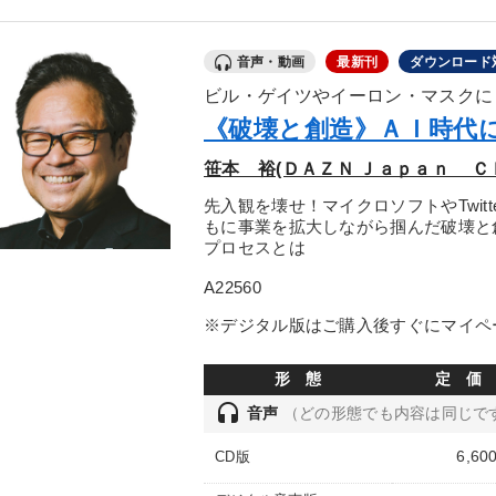
音声・動画
最新刊
ダウンロード
ビル・ゲイツやイーロン・マスクに
《破壊と創造》ＡＩ時代
笹本 裕(ＤＡＺＮ Ｊａｐａｎ Ｃ
先入観を壊せ！マイクロソフトやTwit
もに事業を拡大しながら掴んだ破壊と
プロセスとは
A22560
※デジタル版はご購入後すぐにマイペ
形 態
定 価
headset
音声
（どの形態でも内容は同じで
6,60
CD版