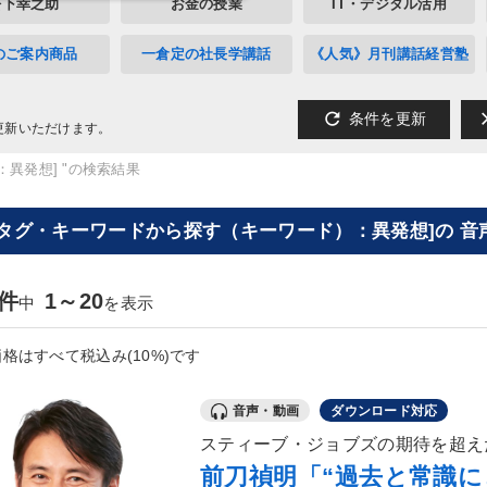
松下幸之助
お金の授業
IT・デジタル活用
のご案内商品
一倉定の社長学講話
《人気》月刊講話経営塾
refresh
cl
条件を更新
更新いただけます。
：異発想] "の検索結果
[タグ・キーワードから探す（キーワード）：異発想]の 音
1件
1～20
中
を表示
格はすべて税込み(10%)です
音声・動画
ダウンロード対応
スティーブ・ジョブズの期待を超え
前刀禎明「“過去と常識に