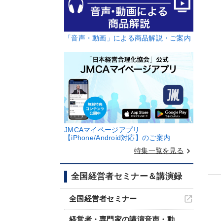
「音声・動画」による商品解説・ご案内
JMCAマイページアプリ
【iPhone/Android対応】のご案内
keyboard_arrow_right
特集一覧を見る
全国経営者セミナー＆講演録
全国経営者セミナー
経営者・専門家の講演音声・動