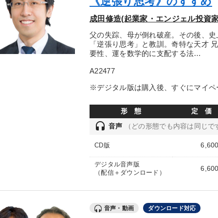
《逆張り思考》のすすめ
成田修造(起業家・エンジェル投資家
父の失踪、母が倒れ破産。その後、史
「逆張り思考」と教訓。奇特な天才 
要性、運を数学的に支配する法…
A22477
※デジタル版は購入後、すぐにマイペ
形 態
定 価
headset
音声
（どの形態でも内容は同じで
6,60
CD版
デジタル音声版
6,60
（配信＋ダウンロード）
音声・動画
ダウンロード対応