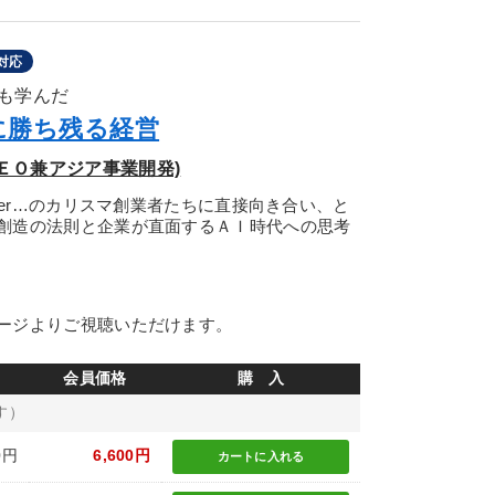
対応
も学んだ
に勝ち残る経営
ＥＯ兼アジア事業開発)
ter…のカリスマ創業者たちに直接向き合い、と
創造の法則と企業が直面するＡＩ時代への思考
ージよりご視聴いただけます。
会員価格
購 入
す）
0円
6,600円
カートに
入れる