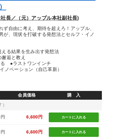
）
役社長／（元）アップル本社副社長)
れず自由に考え、期待を超えろ！アップル、
男が、現状を打破する発想法とセルフ・イノ
超える結果を生み出す発想法
の邂逅と教え
掛ける ●ラストワンインチ
・イノベーション（自己革新）
会員価格
購 入
す）
0円
6,600円
カートに
入れる
0円
6,600円
カートに
入れる