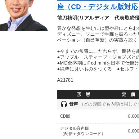
座（CD・デジタル版対応
前刀禎明(リアルディア 代表取締
豊かな発想を生むには型や枠にとらわ
ディズニー、ソニーで手腕を振るった
ベーション（自己革新）の実践を説く
●今までの常識にこだわらず、期待を
●アップル スティーブ・ジョブズと
●MD全盛期にiPod miniを日本で仕
●純粋に良いものをつくる ●セルフ
A21781
形 態
定 価
headset
音声
（どの形態でも内容は同じで
6,60
CD版
デジタル音声版
6,60
（配信＋ダウンロード）