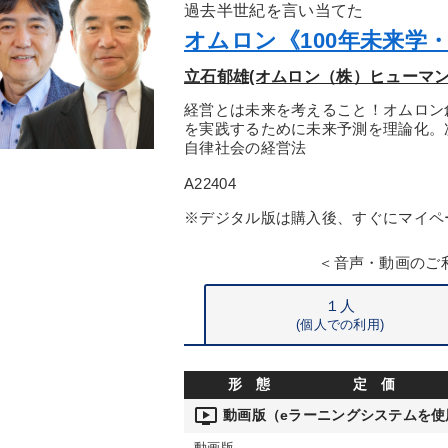
過去半世紀を言い当てた
オムロン《100年未来学
立石郁雄(オムロン（株）ヒューマン
経営とは未来を考えること！オムロン
を実践するために未来予測を理論化。
自律社会の経営法
A22404
※デジタル版は購入後、すぐにマイペ
＜音声・動画のご
１人
(個人での利用)
形 態
定 価
ondemand_video
動画版（eラーニングシステムを使