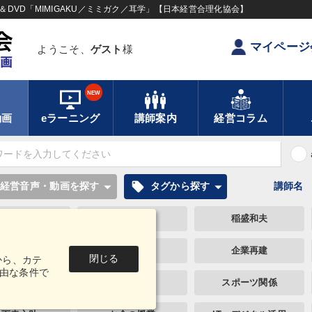
DVD「MIMIGAKU／ミミガク／耳学」【日本経営合理化協会】
マイページ
ようこそ、
ゲスト
様
NEW
動画
eラーニング
講師案内
経営コラム
local_offer
経営音声・動画を探す
タグから探す
講師名
教育
早分かり
稲盛和夫
話し方
推薦
企業再建
閉じる
から、カテ
由な条件で
経済予測
営業
スポーツ関係