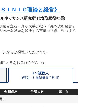
・ＳＩＮＩＣ理論と経営》
ルネッサンス研究所 代表取締役社長)
創業者立石一真が大手と戦う「先を読む経営」
次の社会課題を解決する事業の視点、到来する
ージからご視聴いただけます。
利用人数をお選びください＞
1〜複数人
(
幹部・
社員研修等で利用)
会員価格
受講人数
購 入
用）