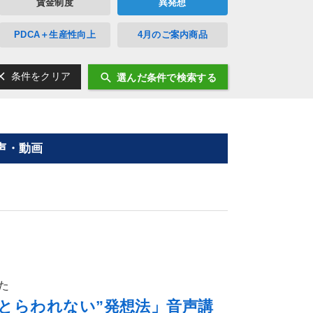
賃金制度
異発想
PDCA＋生産性向上
4月のご案内商品
ear
search
条件をクリア
選んだ条件で検索する
声・動画
た
とらわれない”発想法」音声講