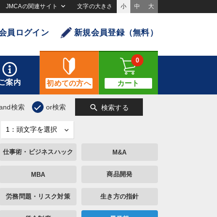
JMCAの関連サイト
文字の大きさ
小
中
大
会員ログイン
新規会員登録（無料）
0
ご案内
初めての方へ
カート
search
and検索
or検索
検索する
仕事術・ビジネスハック
M&A
商品開発
MBA
労務問題・リスク対策
生き方の指針