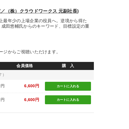
／（株）クラウドワークス 元副社長)
上最年少の上場企業の役員へ。逆境から得た
兄 成田悠輔氏からのキーワード、目標設定の重
ージからご視聴いただけます。
会員価格
購 入
す）
0円
6,600円
カートに
入れる
0円
6,600円
カートに
入れる