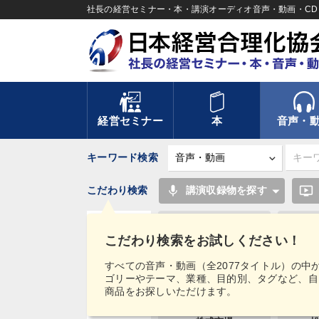
社長の経営セミナー・本・講演オーディオ音声・動画・CD＆
経営セミナー
本
音声・
キーワード検索
mic
ondemand_video
こだわり検索
講演収録物を探す
生産性向上
こだわり検索をお試しください！
マーケティング
タグ・
すべての音声・動画（全2077タイトル）の中
キーワード
ゴリーやテーマ、業種、目的別、タグなど、自
いい会社
商品をお探しいただけます。