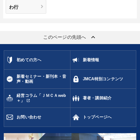
わ行
keyboard_arrow_up
このページの先頭へ
初めての方へ
新着情報
新着セミナー・新刊本・音
JMCA特別コンテンツ
声・動画
経営コラム「ＪＭＣＡweb
著者・講師紹介
open_in_new
＋」
お問い合わせ
トップページへ