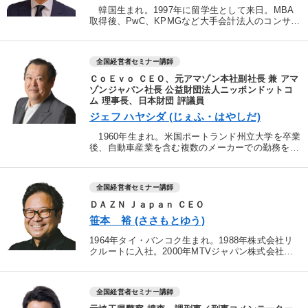
韓国生まれ。1997年に留学生として来日。MBA
取得後、PwC、KPMGなど大手会計法人のコンサル
ティング部門で活躍。退職後、個人投資家として活
躍し、2013年マレーシアに移住。現在は、日本を中
心に...
全国経営者セミナー講師
ＣｏＥｖｏ ＣＥＯ、元アマゾン本社副社長 兼 アマ
ゾンジャパン社長 公益財団法人ニッポンドットコ
ム 理事長、日本財団 評議員
ジェフ ハヤシダ (じぇふ・はやしだ)
1960年生まれ。米国ポートランド州立大学を卒業
後、自動車産業を含む複数のメーカーでの勤務を経
た後に、日本の精密機械メーカー・エプソンの米国
工場の工場長に就任。移民がほとんどで言葉もニュ
アンスもまっ...
全国経営者セミナー講師
ＤＡＺＮ Ｊａｐａｎ ＣＥＯ
笹本 裕 (ささもとゆう)
1964年タイ・バンコク生まれ。1988年株式会社リ
クルートに入社。2000年MTVジャパン株式会社取
締役COOに就任、2002年同代表取締役社長兼CEO
に就任。07年マイクロソフト株式会社執行役員に...
全国経営者セミナー講師