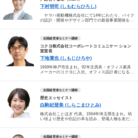
下村明司 (しもむらひろし)
ヤマハ発動機株式会社にて14年にわたり、バイク
の設計・開発やデザイン部門での新規事業開発を行
う。また友人を事故で亡くしたことをきっかけに、
プライベートでもさまざまな「人を守る」発明活動
を行う。その後...
全国経営者セミナー講師
コクヨ株式会社コーポレートコミュニケー ション
室室長
下地寛也 (しもじひろや)
1969年神戸市生まれ。92年文房具・オフィス家具
メーカーのコクヨに入社。オフィス設計者になるが
顧客対応が下手すぎて、上司や営業に怒られる日々
が続く。つねに辞めたいと思いながら働いていた
が、5年後、コ...
全国経営者セミナー講師
歴史エッセイスト
白駒妃登美 (しらこまひとみ)
株式会社ことほぎ 代表。1964年埼玉県生まれ。幼
い頃より歴史や伝記の本を読み、登場人物を友だち
のように感じながら育った。福沢諭吉に憧れ、慶應
義塾大学に進学。卒業後、日本航空の国際線ＣＡの
勤務を経て、...
全国経営者セミナー講師