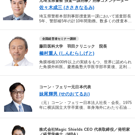
元埼玉県警察 捜査一課刑事／刑事コメンテーター
佐々木成三 (ささきなるみ)
埼玉県警察本部刑事部捜査第一課において巡査部長
5年、警部補5年の計10年間勤務。数多くの捜査本部
に従事して、被疑者の逮捕、被疑者の取り調べ、捜
査関係者からの情報収集、被害者対策、遺族担当を
従事し、数多...
全国経営者セミナー講師
藤田医科大学 羽田クリニック 院長
榛村重人 (しんむらしげと)
角膜移植1000件以上の実績をもつ、世界に認められ
た角膜外科医。慶應義塾大学医学部卒業後、足利赤
十字病院眼科部長、東京歯科大学眼科学教室講師、
慶應義塾大学医学部眼科学教室准教授、藤田医科大
学教授を歴任...
コーン・フェリー元日本代表
妹尾輝男 (せのおてるお)
（元）コーン・フェリー日本法人社長・会長。1975
年に横浜国立大学卒業後、単身海外にわたり石油製
品のトレーディング会社に入社。1988年にスタン
フォード大学でＭＢＡを取得。ベイン・アンド・カ
ンパニーを...
株式会社Magic Shields CEO 代表取締役／発明家
／経営学修士（MBA）