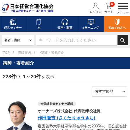
menu
0
ログイン
カート
メニュー
経営
セミナー
本
音声・動画
eラーニング
初めての方
へ
search
TOP
講師案内
>講師・著者紹介
講師・著者紹介
228件
1～20件
中
を表示
全国経営者セミナー講師
オーナーズ株式会社 代表取締役社長
作田隆吉 (さくたりゅうきち)
慶應義塾大学経済学部在学中の2005年、旧公認会計