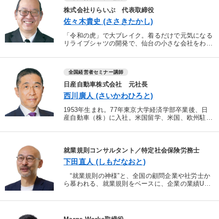
株式会社りらいぶ 代表取締役
佐々木貴史 (ささきたかし)
「令和の虎」で大ブレイク。着るだけで元気になる
リライブシャツの開発で、仙台の小さな会社をわず
か3年で、年商700万円から100億円企業にさせた注
目の経営者。佐々木社長は1961年福島県生まれ。高
校卒業...
全国経営者セミナー講師
日産自動車株式会社 元社長
西川廣人 (さいかわひろと)
1953年生まれ。77年東京大学経済学部卒業後、日
産自動車（株）に入社。米国留学、米国、欧州駐
在、ルノー日産共同購買等を経て、2005年日産自動
車、取締役副社長、欧州事業統括、北米事業統括、
アジア、日...
就業規則コンサルタント／特定社会保険労務士
下田直人 (しもだなおと)
“就業規則の神様”と、全国の顧問企業や社労士か
ら慕われる、就業規則をベースに、企業の業績UP
と幸せな組織づくりの両立を支援する実務家。
これまで1000社を支援。その中で培った知見や実績
を、...