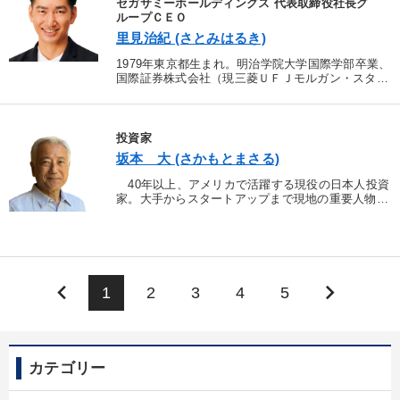
セガサミーホールディングス 代表取締役社長グ
ループＣＥＯ
里見治紀 (さとみはるき)
1979年東京都生まれ。明治学院大学国際学部卒業、
国際証券株式会社（現三菱ＵＦＪモルガン・スタン
レー証券株式会社）にてＩＰＯコンサルティングを
担当し、出向先のフェニックス・キャピタル株式会
社にて企業再...
投資家
坂本 大 (さかもとまさる)
40年以上、アメリカで活躍する現役の日本人投資
家。大手からスタートアップまで現地の重要人物た
ちと深い交流がある。今回特別に、まだ多くの社長
が知らないサンディエゴで生まれる新ビジネスをご
案内。
keyboard_arrow_left
keyboard_arrow_right
1
2
3
4
5
カテゴリー