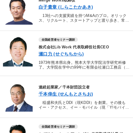
Merge Works取締役
白子貴章 (しらこたかあき)
13社への支援実績を持つM&Aのプロ。オリック
ス、リクルート、スタートアップと渡り歩き、常に
M＆Aの重要ポジションを任される。現在、コンサ
ルタントとしてM＆Aを中小企業に指導。数々のM
＆Aを成功に導...
全国経営者セミナー講師
株式会社Lib Work 代表取締役社長CEO
瀬口力 (せぐちちから)
1973年熊本県出身。熊本大学大学院法学研究科修
了。大学院在学中の99年に有限会社瀬口工務店（現
在の（株）Ｌｉｂ Ｗｏｒｋ）を営んでいた父親が
死去。後を継ぐために、在学中に同社に入社し、代
表取締役に就...
連続起業家／千本財団設立者
千本倖生 (せんもとさちお)
稲盛和夫氏とDDI（現KDDI）を創業。その後も
イー・アクセス、イー・モバイル（現「Y!モバイ
ル」のちソフトバンク社へ時価3.5倍の高値で売
却）など、次々立上げる。日本を代表する連続起業
家。 ...
全国経営者セミナー講師