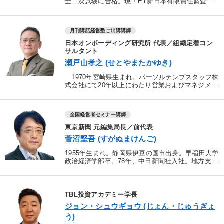
士二次試験に合格。現・EY新日本有限責任監査法
人に入社。上場・未上場会社の監査業務を中心に従
事。11年、現・デロイトトーマツファイナンシャル
アドバイザ...
月刊講話経営塾ご出講講師
日本オンボーディング研究所 代表／組織定着コン
サルタント
瀬戸山孝之 (せとやまたかゆき)
1970年宮崎県生まれ。パーソルテンプスタッフ株
式会社にて20年以上にわたり営業およびマネジメン
トの最前線で活躍。これまでに累計15,000人以上の
キャリア支援、製造・建設・不動産・サービス・金
融業...
全国経営者セミナー講師
東京新聞 元編集局長／前代表
菅沼堅吾 (すがぬまけんご)
1955年生まれ。静岡県伊豆の国市出身。早稲田大学
政治経済学部卒。78年、中日新聞社入社。地方支局
を経て東京新聞を発行する東京本社の編集局の社会
部、政治部で勤務し2001年8月に政治部長。その
後、社会...
TBL投資アカデミー学長
ジョン・シュウギョウ (じょん・じゅうぎょ
う)