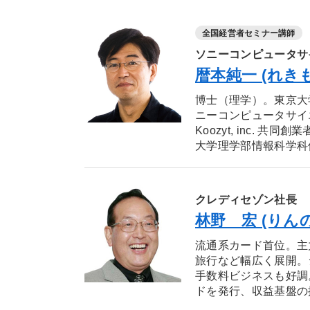
全国経営者セミナー講師
ソニーコンピュータサ
暦本純一 (れき
博士（理学）。東京大
ニーコンピュータサイ
Koozyt, inc. 
大学理学部情報科学科修
クレディセゾン社長
林野 宏 (りん
流通系カード首位。主
旅行など幅広く展開。
手数料ビジネスも好調
ドを発行、収益基盤の拡