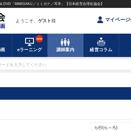
DVD「MIMIGAKU／ミミガク／耳学」【日本経営合理化協会】
マイページ
ようこそ、
ゲスト
様
NEW
動画
eラーニング
講師案内
経営コラム