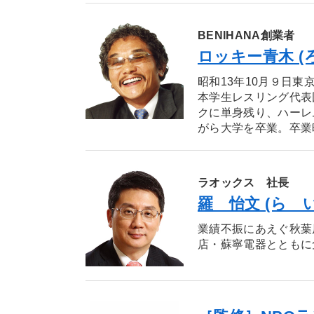
BENIHANA創業者
ロッキー青木 (
昭和13年10月９日東
本学生レスリング代表
クに単身残り、ハーレ
がら大学を卒業。卒業時
ラオックス 社長
羅 怡文 (ら 
業績不振にあえぐ秋葉
店・蘇寧電器とともに