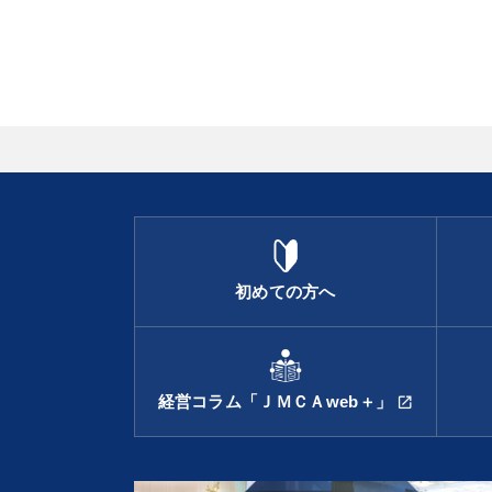
初めての方へ
経営コラム「ＪＭＣＡweb＋」
open_in_new