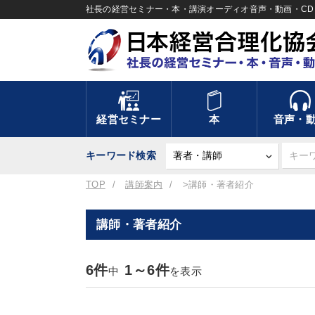
社長の経営セミナー・本・講演オーディオ音声・動画・CD＆
経営セミナー
本
音声・
キーワード検索
TOP
講師案内
>講師・著者紹介
講師・著者紹介
6件
1～6件
中
を表示