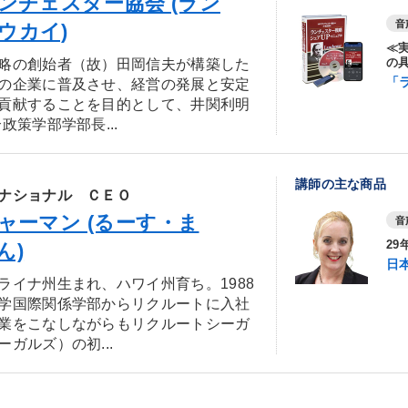
ンチェスター協会 (ラン
音
ウカイ)
≪
略の創始者（故）田岡信夫が構築した
の
「
の企業に普及させ、経営の発展と安定
貢献することを目的として、井関利明
政策学部学部長...
講師の主な商品
ナショナル ＣＥＯ
ャーマン (るーす・ま
音
2
ん)
日
ライナ州生まれ、ハワイ州育ち。1988
学国際関係学部からリクルートに入社
業をこなしながらもリクルートシーガ
ガルズ）の初...