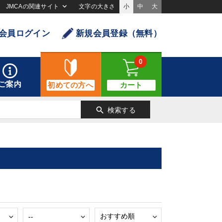
JMCAの関連サイト
文字の大きさ
小
中
大
会員ログイン
新規会員登録（無料）
0
ご案内
初めての方へ
カート
search
検索する