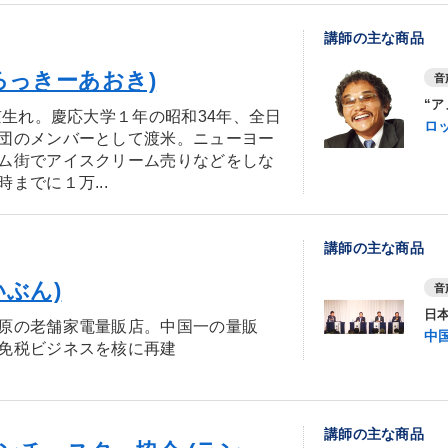
講師の主な商品
ろっきーあおき)
音
“
京生れ。慶応大学１年の昭和34年、全日
ロ
団のメンバーとして渡米。ニューヨー
ム街でアイスクリーム売りなどをしな
までに１万...
講師の主な商品
いぶん)
音
日
原の老舗家電量販店。中国一の量販
中
免税ビジネスを核に再建
講師の主な商品