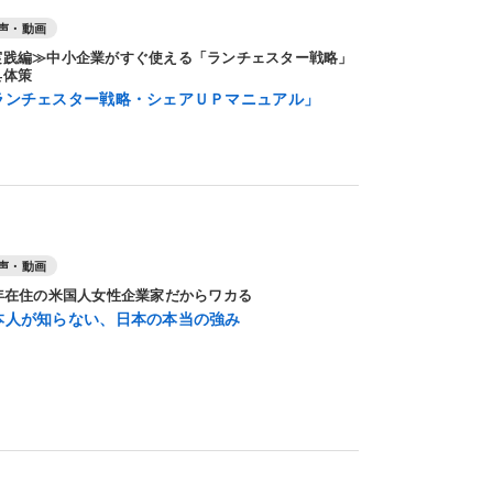
声・動画
実践編≫中小企業がすぐ使える「ランチェスター戦略」
具体策
ランチェスター戦略・シェアＵＰマニュアル」
声・動画
9年在住の米国人女性企業家だからワカる
本人が知らない、日本の本当の強み