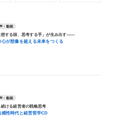
声・動画
妄想する頭、思考する手」が生み出す――
奇心が想像を超える未来をつくる
声・動画
ち続ける経営者の戦略思考
的感性時代と経営哲学CD