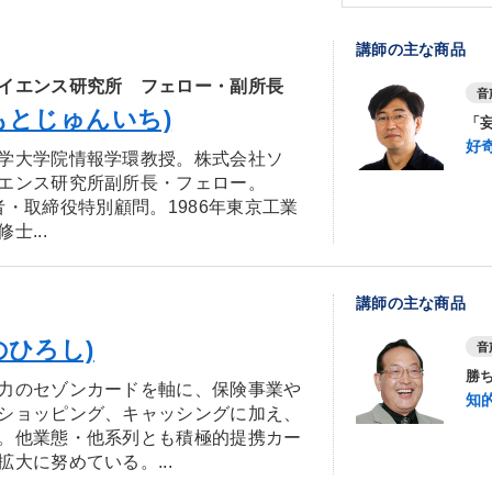
講師の主な商品
イエンス研究所 フェロー・副所長
音
もとじゅんいち)
「
好
学大学院情報学環教授。株式会社ソ
エンス研究所副所長・フェロー。
共同創業者・取締役特別顧問。1986年東京工業
士...
講師の主な商品
のひろし)
音
勝
力のセゾンカードを軸に、保険事業や
知
ショッピング、キャッシングに加え、
。他業態・他系列とも積極的提携カー
大に努めている。...