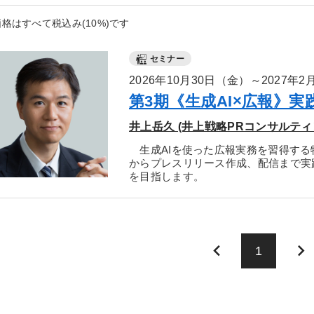
格はすべて税込み(10%)です
セミナー
2026年10月30日（金）～2027年
第3期《生成AI×広報》実
井上岳久 (井上戦略PRコンサルティ
生成AIを使った広報実務を習得する
からプレスリリース作成、配信まで実
を目指します。
keyboard_arrow_left
keyboard_arrow_right
1