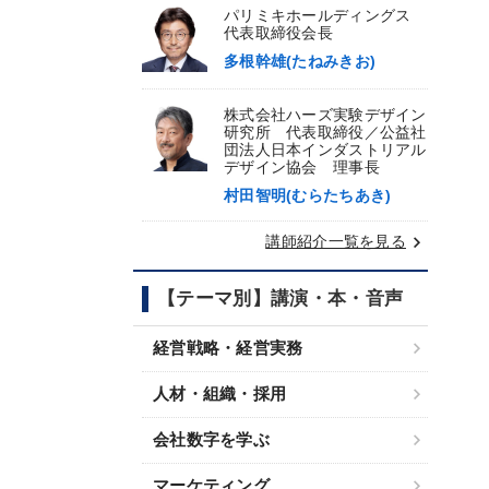
パリミキホールディングス
代表取締役会長
多根幹雄(たねみきお)
株式会社ハーズ実験デザイン
研究所 代表取締役／公益社
団法人日本インダストリアル
デザイン協会 理事長
村田智明(むらたちあき)
keyboard_arrow_right
講師紹介一覧を見る
【テーマ別】講演・本・音声
経営戦略・経営実務
人材・組織・採用
会社数字を学ぶ
マーケティング