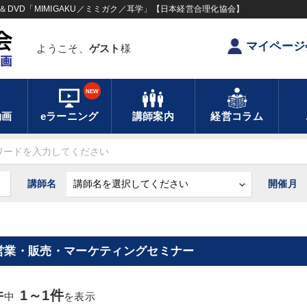
DVD「MIMIGAKU／ミミガク／耳学」【日本経営合理化協会】
マイページ
ようこそ、
ゲスト
様
NEW
動画
eラーニング
講師案内
経営コラム
講師名
開催月
営業・販売・マーケティングセミナー
件
1～1件
中
を表示