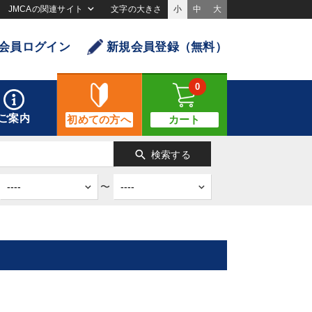
JMCAの関連サイト
文字の大きさ
小
中
大
会員ログイン
新規会員登録（無料）
0
ご案内
初めての方へ
カート
search
検索する
〜