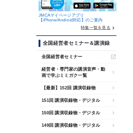
JMCAマイページアプリ
【iPhone/Android対応】のご案内
keyboard_arrow_right
特集一覧を見る
全国経営者セミナー＆講演録
全国経営者セミナー
経営者・専門家の講演音声・動
画で学ぶミミガク一覧
【最新】152回 講演収録物
151回 講演収録物・デジタル
150回 講演収録物・デジタル
149回 講演収録物・デジタル