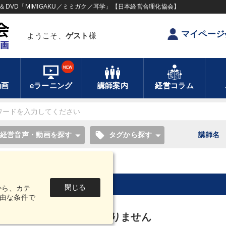
DVD「MIMIGAKU／ミミガク／耳学」【日本経営合理化協会】
マイページ
ようこそ、
ゲスト
様
NEW
動画
eラーニング
講師案内
経営コラム
local_offer
経営音声・動画を探す
タグから探す
講師名
健康・メンタルヘルス
閉じる
から、カテ
由な条件で
康・メンタルヘルスはありません