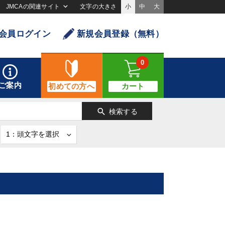
JMCAの関連サイト
文字の大きさ
小
中
大
会員ログイン
新規会員登録（無料）
0
ご案内
初めての方へ
カート
search
検索する