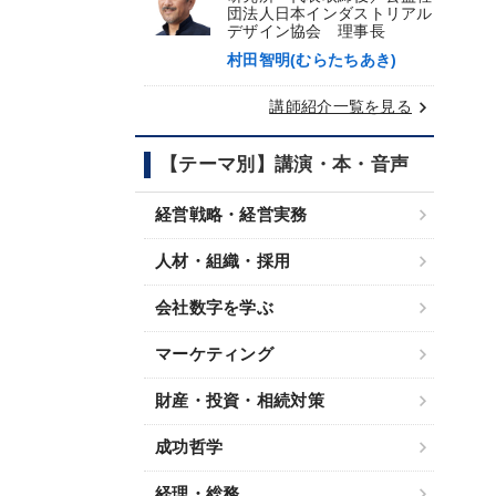
団法人日本インダストリアル
デザイン協会 理事長
村田智明(むらたちあき)
keyboard_arrow_right
講師紹介一覧を見る
【テーマ別】講演・本・音声
経営戦略・経営実務
人材・組織・採用
会社数字を学ぶ
マーケティング
財産・投資・相続対策
成功哲学
経理・総務