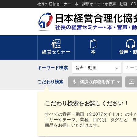
社長の経営セミナー・本・講演オーディオ音声・動画・CD＆
経営セミナー
本
音声・
キーワード検索
mic
ondemand_video
こだわり検索
講演収録物を探す
TOP
健康・メンタルヘルス
こだわり検索をお試しください！
サイト総合案内
すべての音声・動画（全2077タイトル）の中
ゴリーやテーマ、業種、目的別、タグなど、自
商品をお探しいただけます。
初めての方へ
健