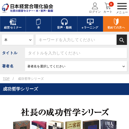
menu
0
ログイン
カート
メニュー
経営
セミナー
本
音声・動画
eラーニング
初めての方
へ
search
タイトル
著者名
TOP
成功哲学シリーズ
成功哲学シリーズ