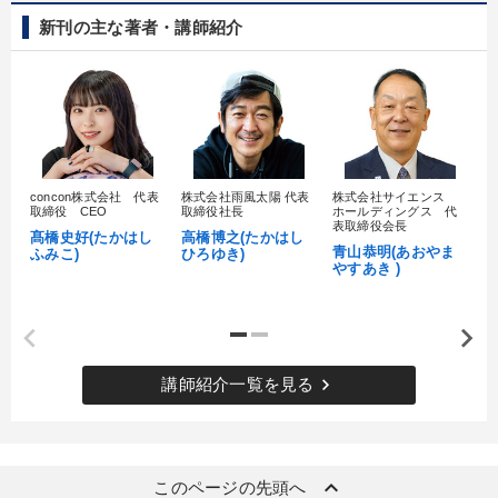
新刊の主な著者・講師紹介
concon株式会社 代表
株式会社雨風太陽 代表
株式会社サイエンス
髙
取締役 CEO
取締役社長
ホールディングス 代
村
表取締役会長
髙橋史好(たかはし
高橋博之(たかはし
し
青山恭明(あおやま
ふみこ)
ひろゆき)
やすあき )
keyboard_arrow_right
講師紹介一覧を見る
keyboard_arrow_up
このページの先頭へ