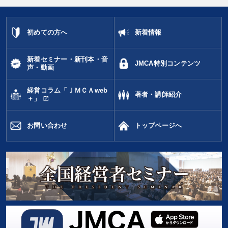
初めての方へ
新着情報
新着セミナー・新刊本・音
JMCA特別コンテンツ
声・動画
経営コラム「ＪＭＣＡweb
著者・講師紹介
open_in_new
＋」
お問い合わせ
トップページへ