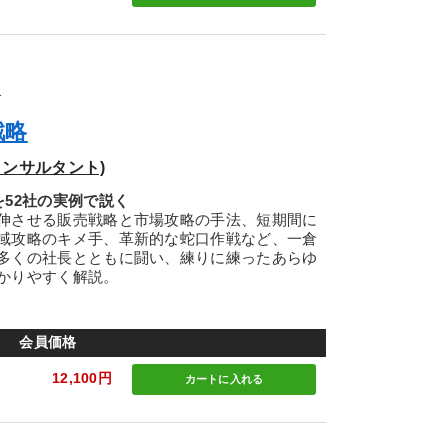
ズ
戦略
ンサルタント)
52社の実例で説く
伸させる販売戦略と市場攻略の手法、短期間に
域攻略のキメ手、革新的な蛇口作戦など、一倉
多くの社長とともに闘い、練りに練ったあらゆ
かりやすく解説。
会員価格
12,100円
カートに
入れる