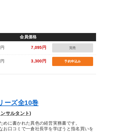
会員価格
0円
7,095円
完売
0円
3,300円
予約申込み
リーズ全10巻
ンサルタント)
ために書かれた異色の経営実務書です。
なお口コミで一倉社長学を学ぼうと指名買いを