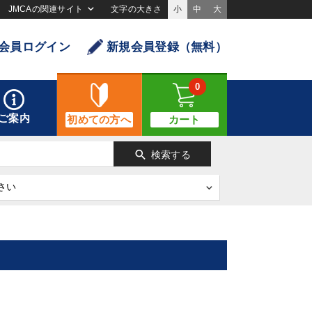
JMCAの関連サイト
文字の大きさ
小
中
大
会員ログイン
新規会員登録（無料）
0
ご案内
初めての方へ
カート
search
検索する