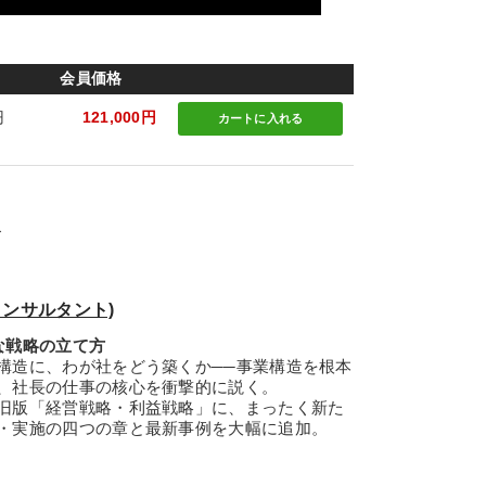
会員価格
円
121,000円
カートに
入れる
ズ
ンサルタント)
な戦略の立て方
造に、わが社をどう築くか──事業構造を根本
、社長の仕事の核心を衝撃的に説く。
旧版「経営戦略・利益戦略」に、まったく新た
・実施の四つの章と最新事例を大幅に追加。