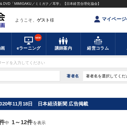
DVD「MIMIGAKU／ミミガク／耳学」【日本経営合理化協会】
マイページ
ようこそ、
ゲスト
様
NEW
動画
eラーニング
講師案内
経営コラム
著者名
2020年11月18日 日本経済新聞 広告掲載
2件
1～12件
中
を表示