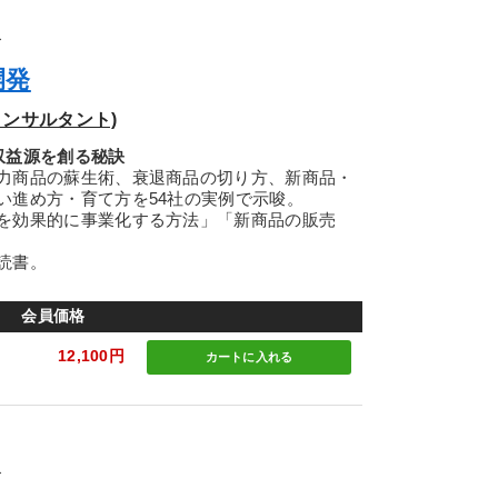
ズ
開発
ンサルタント)
収益源を創る秘訣
力商品の蘇生術、衰退商品の切り方、新商品・
い進め方・育て方を54社の実例で示唆。
を効果的に事業化する方法」「新商品の販売
読書。
会員価格
12,100円
カートに
入れる
ズ