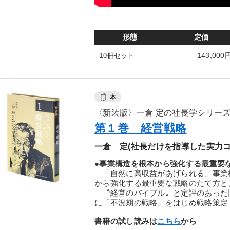
形態
定価
143,000
10冊セット
本
〈新装版〉一倉 定の社長学シリー
第１巻 経営戦略
一倉 定(社長だけを指導した実力コ
●事業構造を根本から強化する最重要
「自然に高収益があげられる」事業構
から強化する最重要な戦略のたて方と
〝経営のバイブル〟と定評のあった
に「不況期の戦略」をはじめ戦略策定
書籍の試し読みは
こちら
から