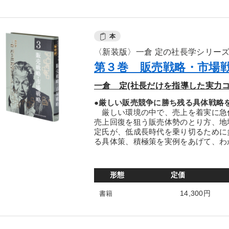
本
〈新装版〉一倉 定の社長学シリー
第３巻 販売戦略・市場
一倉 定(社長だけを指導した実力コ
●厳しい販売競争に勝ち残る具体戦略を
厳しい環境の中で、売上を着実に急
売上回復を狙う販売体勢のとり方、地
定氏が、低成長時代を乗り切るために
る具体策、積極策を実例をあげて、わ
形態
定価
14,300円
書籍