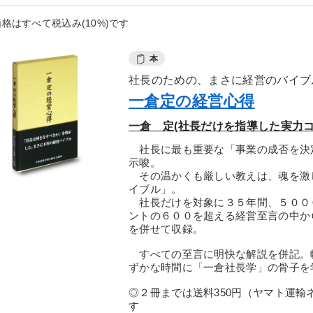
格はすべて税込み(10%)です
本
社長のための、まさに経営のバイブ
一倉定の経営心得
一倉 定(社長だけを指導した実力コ
社長に最も重要な「事業の成否を決
示唆。
その温かくも厳しい教えは、魂を激
イブル」。
社長だけを対象に３５年間、５００
ントの６００を超える経営至言の中か
を併せて収録。
すべての至言に明快な解説を併記。
ずかな時間に「一倉社長学」の骨子を
◎２冊までは送料350円（ヤマト運輸
す