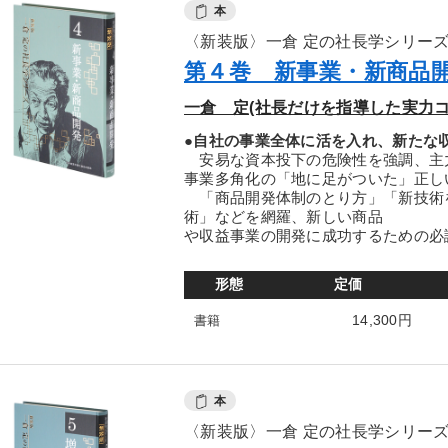
本
〈新装版〉一倉 定の社長学シリー
第４巻 新事業・新商品
一倉 定(社長だけを指導した実力コ
●自社の事業全体に活を入れ、新たな
安易な資本投下の危険性を強調、主
事業多角化の「地に足がついた」正し
「商品開発体制のとり方」「新技術
術」などを網羅、新しい商品
や収益事業の開発に成功するための必
形態
定価
14,300円
書籍
本
〈新装版〉一倉 定の社長学シリー