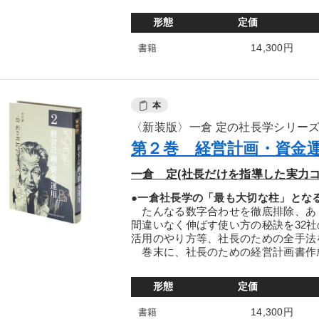
形態
定価
14,300円
書籍
本
〈新装版〉一倉 定の社長学シリー
第２巻 経営計画・資金
一倉 定(社長だけを指導した実力コ
●一倉社長学の「最も大切な柱」とな
たんなる数字合わせを徹底排除、あ
間違いなく伸ばす使い方の秘訣を32
活用のやり方等、社長のための全手法
巻末に、社長のための経営計画書作成
形態
定価
14,300円
書籍