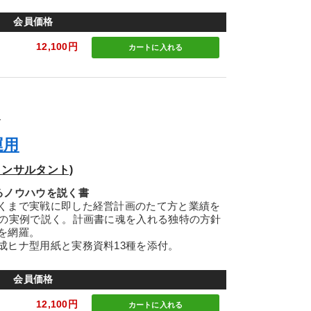
会員価格
12,100円
カートに
入れる
ズ
運用
ンサルタント)
るノウハウを説く書
くまで実戦に即した経営計画のたて方と業績を
社の実例で説く。計画書に魂を入れる独特の方針
を網羅。
ヒナ型用紙と実務資料13種を添付。
会員価格
12,100円
カートに
入れる