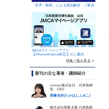
「音声・動画」による商品解説・ご案内
JMCAマイページアプリ
【iPhone/Android対応】のご案内
keyboard_arrow_right
特集一覧を見る
新刊の主な著者・講師紹介
concon株式会社 代表取締
役 CEO
髙橋史好(たかはしふみこ)
株式会社雨風太陽 代表取締