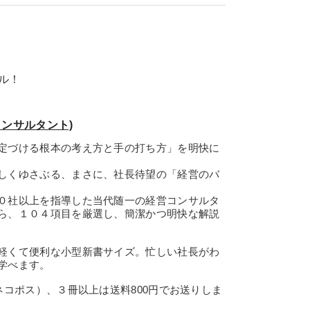
ル！
ンサルタント)
定づける根本の考え方と手の打ち方」を明快に
しくゆさぶる、まさに、社長待望の「経営のバ
０社以上を指導した当代随一の経営コンサルタ
ら、１０４項目を厳選し、簡潔かつ明快な解説
軽くて便利な小型新書サイズ。忙しい社長がわ
学べます。
ネコポス）、３冊以上は送料800円でお送りしま