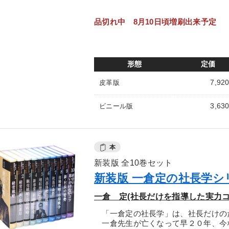
品切れ中 8月10日頃増刷出来予定
形態
定価
7,92
皮革版
3,63
ビニール版
本
新装版 全10巻セット
新装版 一倉定の社長学シ
一倉 定(社長だけを指導した実力コ
「一倉定の社長学」は、社長だけの
一倉先生が亡くなって早２０年、今