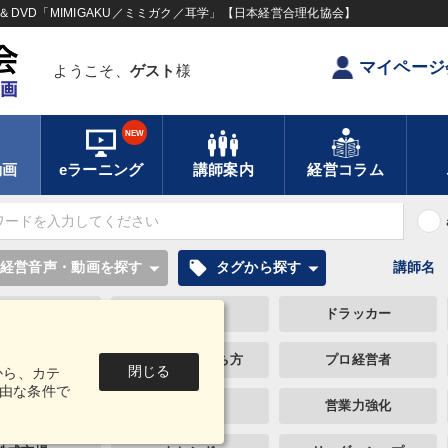
DVD「MIMIGAKU／ミミガク／耳学」【日本経営合理化協会】
マイページ
ようこそ、
ゲスト
様
NEW
動画
eラーニング
講師案内
経営コラム
local_offer
経営音声・動画を探す
タグから探す
講師名
教育
不動産投資
ドラッカー
心を磨く
地方企業の勝ち方
プロ経営者
閉じる
から、カテ
由な条件で
通販
成功哲学
営業力強化