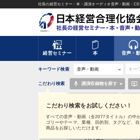
社長の経営セミナー・本・講演オーディオ音声・動画・CD＆
経営セミナー
本
音声・
キーワード検索
mic
ondemand_video
こだわり検索
講演収録物を探す
資産運用
こだわり検索をお試しください！
スポーツ関連
タグ・
すべての音声・動画（全2077タイトル）の中
キーワード
ゴリーやテーマ、業種、目的別、タグなど、自
不動産
商品をお探しいただけます。