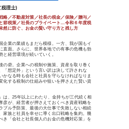
／税理士)
戦略／不動産対策／社長の税金／保険／贈与／
と節税策／社長のプライベート…令和６年度税
未然に防ぐ、お金の賢い守り方と残し方
国企業の業績もまだら模様。一方、我が国もイ
に直面。さらに、世界各地での有事の危機も勃
勢と経営環境が続いていく。
後の砦。企業への税制や施策、資産を取り巻く
、「想定外」という言い訳は決して許されな
いかなる時も会社と社員を守らなければなりま
変化する税制の仕組みや狙いを押さえた賢い資
は、25年以上にわたり、金持ちが三代続く相
孝彦が、経営者が押さえておくべき資産戦略を
ラブル予防策、最後の大仕事で失敗しない相続
、家族と社員を幸せに導く出口戦略を集約。幾
べき「会社と社長個人のお金の危機対応策」を