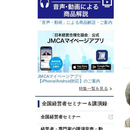
「音声・動画」による商品解説・ご案内
JMCAマイページアプリ
【iPhone/Android対応】のご案内
keyboard_arrow_right
特集一覧を見る
全国経営者セミナー＆講演録
全国経営者セミナー
経営者・専門家の講演音声・動