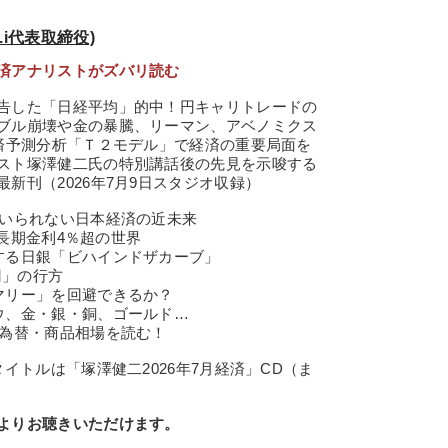
.i代表取締役)
済アナリストがズバリ読む
告した「日経平均」的中！円キャリトレードの
ブル崩壊や金の暴騰、リーマン、アベノミクス
経済予測分析「Ｔ２モデル」で経済の重要局面を
スト塚澤健二氏の特別講話後の先見を示唆する
新刊（2026年7月9日スタジオ収録）
でいられない日本経済の近未来
、長期金利4％超の世界
する日銀「ビハインドザカーブ」
円」の行方
マリー」を回避できるか？
ウ、金・銀・銅、ゴールド…
為替・商品相場を読む！
イトルは「塚澤健二2026年7月経済」CD（ま
よりお聴きいただけます。