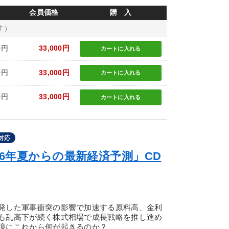
会員価格
購 入
す）
0円
33,000円
カートに
入れる
0円
33,000円
カートに
入れる
0円
33,000円
カートに
入れる
対応
26年夏からの最新経済予測」CD
発した軍事衝突の影響で加速する原料高、金利
も乱高下が続く株式相場で成長戦略を推し進め
境にこれから何が起きるのか？