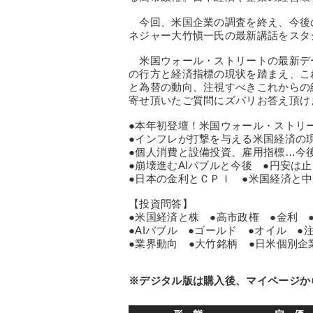
今回、米国企業の調査を終え、今後
ネジャー大竹愼一氏の最新講話をスタ
米国ウォール・ストリートの最新デ
の行方と経済指標の現状を踏まえ、こ
と為替の動向、注視すべきこれからの
寄せ頂いたご質問にズバリお答え頂けま
●本年初登壇！米国ウォール・ストリ
●インフレが打撃を与える米国経済の
●個人消費と設備投資、雇用指標…今後
●崩壊進むAIバブルと今後 ●円安は
●日本の金利とＣＰＩ ●米国経済と
【投資問答】
●米国経済と株 ●高市政権 ●金利 
●AIバブル ●ゴールド ●オイル ●
●業界動向 ●大竹銘柄 ●日米個別企
※デジタル版は購入後、マイページか