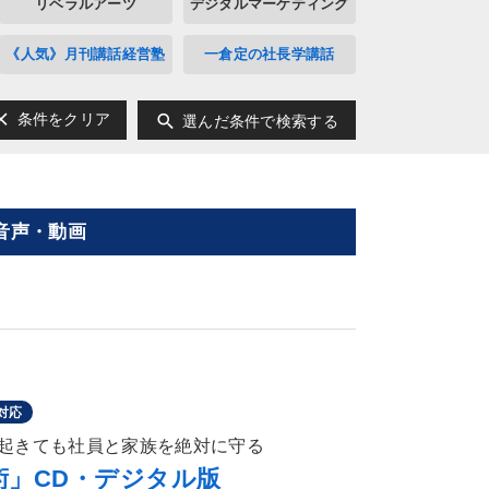
リベラルアーツ
デジタルマーケティング
《人気》月刊講話経営塾
一倉定の社長学講話
ear
search
条件をクリア
選んだ条件で検索する
音声・動画
対応
起きても社員と家族を絶対に守る
術」CD・デジタル版