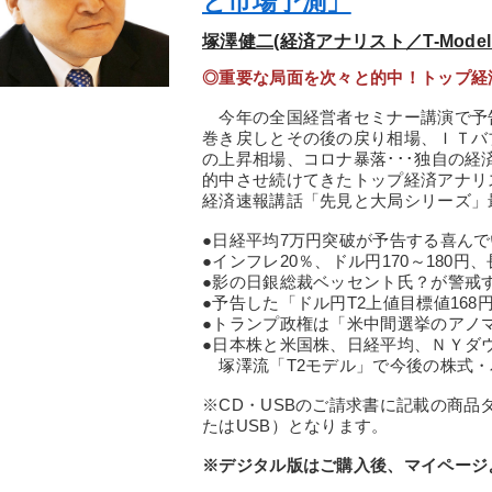
と市場予測」
塚澤健二(経済アナリスト／T-Model
◎重要な局面を次々と的中！トップ経
今年の全国経営者セミナー講演で予
巻き戻しとその後の戻り相場、ＩＴバ
の上昇相場、コロナ暴落･･･独自の
的中させ続けてきたトップ経済アナリ
経済速報講話「先見と大局シリーズ」最
●日経平均7万円突破が予告する喜ん
●インフレ20％、ドル円170～180円
●影の日銀総裁ベッセント氏？が警戒
●予告した「ドル円T2上値目標値168
●トランプ政権は「米中間選挙のアノ
●日本株と米国株、日経平均、ＮＹダ
塚澤流「T2モデル」で今後の株式・
※CD・USBのご請求書に記載の商品タ
たはUSB）となります。
※デジタル版はご購入後、マイページ