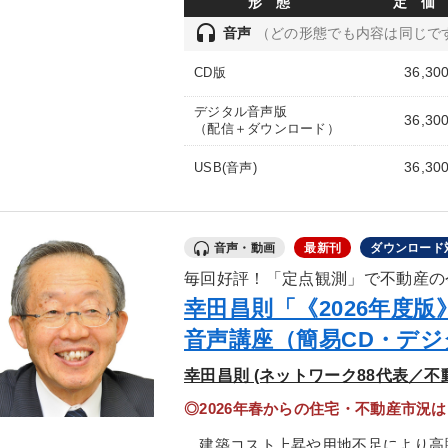
形 態
定 価
headset
音声
（どの形態でも内容は同じで
36,30
CD版
デジタル音声版
36,30
（配信＋ダウンロード）
36,30
USB(音声)
音声・動画
最新刊
ダウンロード
毎回好評！「定点観測」で不動産の
幸田昌則「《2026年度
音声講座（簡易CD・デ
幸田昌則 (ネットワーク88代表／不
◎2026年春からの住宅・不動産市況
建築コスト上昇や用地不足により高騰を