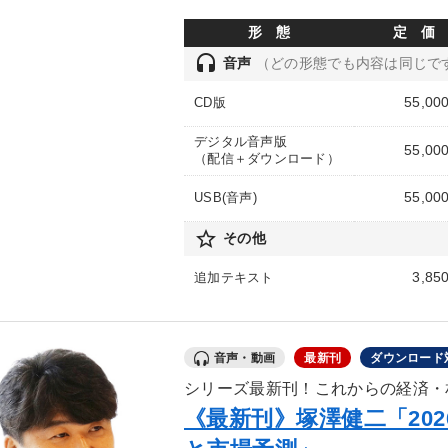
形 態
定 価
headset
音声
（どの形態でも内容は同じで
55,00
CD版
デジタル音声版
55,00
（配信＋ダウンロード）
55,00
USB(音声)
star_border
その他
3,85
追加テキスト
音声・動画
最新刊
ダウンロード
シリーズ最新刊！これからの経済・
《最新刊》塚澤健二「202