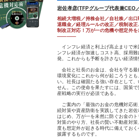
岩佐孝彦(TFPグループ代表兼CEO
相続大増税／持株会社／自社株／出口
退職金／経理ルールの改正／税制改正
制改正対応！万が一の危機や想定外を
――――
インフレ経済と利上げ高止まりで米
ンフレ経済が加速しコスト高、採用難
発。これからも予断を許さない経済情
会社と社長のお金は、会社を守る最
環境変化にこれから何が起ころうとも
い。社長は確固たる強い存在として、
せん。この使命を果たすには、国策で
産戦略の実行が必須である。
ご案内の「最強のお金の危機対応術」
続対策や資産防衛を実践してきた岩佐
はじめ、万が一を未然に防ぐお金のト
対策のやり方、社長の賢い不動産対策
度も想定外が起きる時代に備えておく
披露するものです。