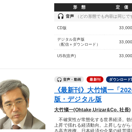
形 態
定 価
headset
音声
（どの形態でも内容は同じで
33,00
CD版
デジタル音声版
33,00
（配信＋ダウンロード）
33,00
USB(音声)
音声・動画
最新刊
ダウンロード
《最新刊》大竹愼一「20
版・デジタル版
大竹愼一(Ohtake,Urizar&Co. 社長)
不確実性が常態化する世界経済。勃
上昇で揺れる経済動向。上昇しながら
る高市政権。日本経済や企業の経営環