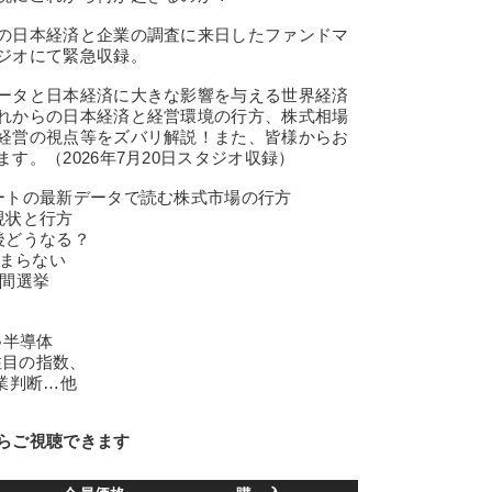
の日本経済と企業の調査に来日したファンドマ
ジオにて緊急収録。
ータと日本経済に大きな影響を与える世界経済
れからの日本経済と経営環境の行方、株式相場
経営の視点等をズバリ解説！また、皆様からお
す。（2026年7月20日スタジオ収録）
ートの最新データで読む株式市場の行方
現状と行方
どうなる？
止まらない
中間選挙
●半導体
注目の指数、
業判断…他
らご視聴できます