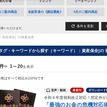
株式市場
トレンド
リーダーシップ
のご案内商品
名経営者の《講話選集》
4月のご案内商品
refresh
cl
条件を更新
更新いただけます。
：資産保全] "の検索結果
[タグ・キーワードから探す（キーワード）：資産保全]の 
2件
1～20
中
を表示
格はすべて税込み(10%)です
音声・動画
最新刊
ダウンロード
令和６年度税制改正対応！想定外が
「最強のお金の危機対応