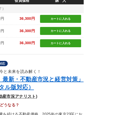
会員価格
購 入
す）
0円
36,300円
カートに
入れる
0円
36,300円
カートに
入れる
0円
36,300円
カートに
入れる
対応
今と未来を読み解く！
版》最新・不動産市況と経営対策」
ジタル版対応）
動産市況アナリスト)
はどうなる？
続ける不動産価格。2025年の東京23区にお