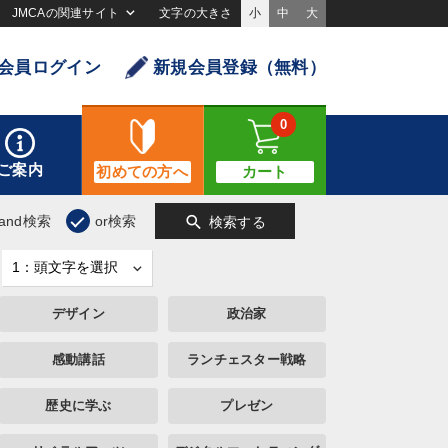
JMCAの関連サイト
文字の大きさ
小
中
大
会員ログイン
新規会員登録（無料）
0
ご案内
初めての方へ
カート
search
and検索
or検索
検索する
デザイン
政治家
感動講話
ランチェスター戦略
歴史に学ぶ
プレゼン