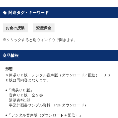
業績を伸ばしたい
後継者に聞かせたい
発想力を磨きたい
関連タグ・キーワード
local_offer
リーダーの魅力向上
財務・数字力の向上
お金の授業
資産保全
社長の姿勢を学びたい
※クリックすると別ウィンドウで開きます。
キーワード
商品情報
仕組み
広報・PR
SNS活用
未来先見
通販
形態
※簡易ＣＤ版・デジタル音声版（ダウンロード／配信）・ＵＳ
井上和弘
Ｂ版は同内容となります。
※「更新」を押すと「カテゴリー」「目的別」「キーワード」を更新いただけます。
●「簡易ＣＤ版」
・音声ＣＤ版 全２巻
・講演資料1部
タグから探す
local_offer
refresh
・事業計画書サンプル資料（PDFダウンロード）
更新する
すべての音声・動画（全2077タイトル）からお探しいただけます
●「デジタル音声版（ダウンロード＋配信）」