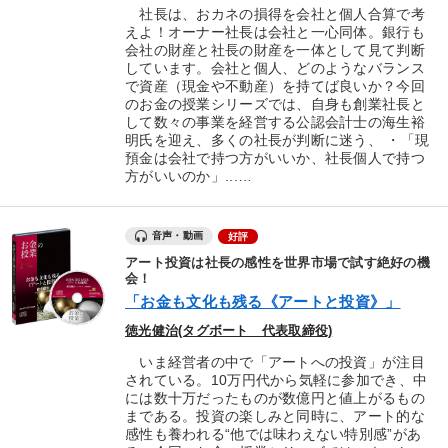
社長は、おカネの損得を会社と個人合算で考
えよ！オーナー社長は会社と一心同体。銀行も
会社の財産と社長の財産を一体として見て判断
しています。会社と個人、どのようなバランス
で資産（現金や不動産）を持てば良いか？今回
のお金の授業シリーズでは、自身も創業社長と
して数々の事業を経営する公認会計士の海生裕
明氏を迎え、多くの社長が判断に迷う、 ・「現
預金は会社で持つ方がいいか、社長個人で持つ
方がいいのか」...…
音声・動画
好評
アート投資は社長の感性を世界市場で試す絶好の機
会！
「お金も文化も残る《アートと投資》」
徳光健治(タグボート 代表取締役)
いま経営者の中で「アートへの投資」が注目
されている。10万円代から気軽に参加でき、中
には数十万だったものが数億円と値上がるもの
まである。投資の楽しみと同時に、アート的な
感性も養われる“他では味わえない特別感”があ