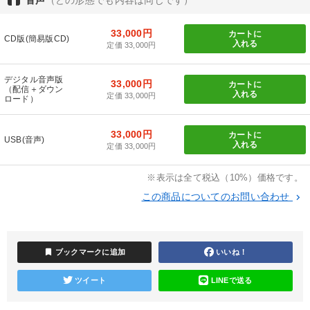
会社のパフォーマンスを高める講話
33,000円
カートに
CD版(簡易版CD)
入れる
定価 33,000円
歴史・古典に学ぶ実務講話
デジタル音声版
33,000円
カートに
（配信＋ダウン
組織と人を動かすマネジメント力を磨く
数字・税務・決算書
入れる
定価 33,000円
ロード）
《強い財務を実践する経営者》講話４選
【6月】音声・映像
33,000円
カートに
USB(音声)
入れる
定価 33,000円
「儲けの本質」を突く
148回夏季大会
※表示は全て税込（10%）価格です。
【最新刊】時代を超える経営150の言葉＋社長のスピーチ・話材
集２タイトル
この商品についてのお問い合わせ
keyboard_arrow_right
2026年夏季全国経営者セミナー収録講演ＣＤ・講演ＤＶＤ・デジ
タル版（音声／動画ストリーミング・ダウンロード）
bookmark
ブックマークに追加
いいね！
井上和弘の財務力UP
147回春季大会
ツイート
LINEで送る
目的別