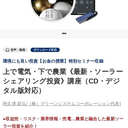
優秀各社の智恵と戦略
事業家のロマンと経営
若手異才経営者の発想
専門家のアドバイス
リーダーの器量を学ぶ
テーマ
音声・動画
ダウンロード対応
環境にも良い投資【お金の授業】特別セミナー収録
経済・景気・相場予測
数字・税務・決算書
上で電気・下で農業《最新・ソーラー
歴史・古典に学ぶ実務講話
【2月】音声・映像
シェアリング投資》講座（CD・デジ
【最新刊】精神科医・和田秀樹の「老いない力」＋健康な社長と
タル版対応）
会社をつくる厳選講話
企業戦略に学ぶ
阿久津 昌弘
(（株）グリーンシステムコーポレーション代表)
●収益性・リスク・業界情報・売電…農業と融合した最新ソー
業種
ラー投資を紹介！