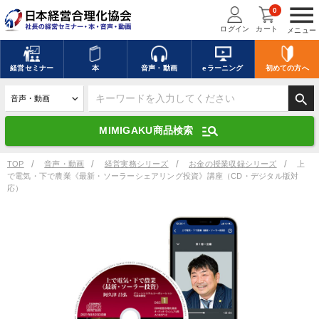
menu
0
ログイン
カート
メニュー
キーワードを入力して探す
edit
経営
セミナー
本
音声・動画
eラーニング
初めての方
へ
search
デジタル版対応のみ検索結果に表示する
manage_search
MIMIGAKU商品検索
search
上記の条件で検索
TOP
音声・動画
経営実務シリーズ
お金の授業収録シリーズ
上
で電気・下で農業《最新・ソーラーシェアリング投資》講座（CD・デジタル版対
応）
講演収録物を探す
mic
refresh
更新する
全国経営者セミナー講演収録物（全1315タイトル）からお探しいただけ
ます
カテゴリー