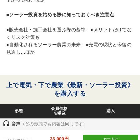
■ソーラー投資を始める際に知っておくべき注意点
●販売会社・施工会社を選ぶ際の基準 ●メリットだけでな
くリスク対策も
●自動化されるソーラー農業の未来 ●売電の現状と今後の
見通し…ほか
上で電気・下で農業《最新・ソーラー投資》
を購入する
会員価格
形態
購入
※税込
headset
音声
（どの形態でも内容は同じです）
33,000円
カートに