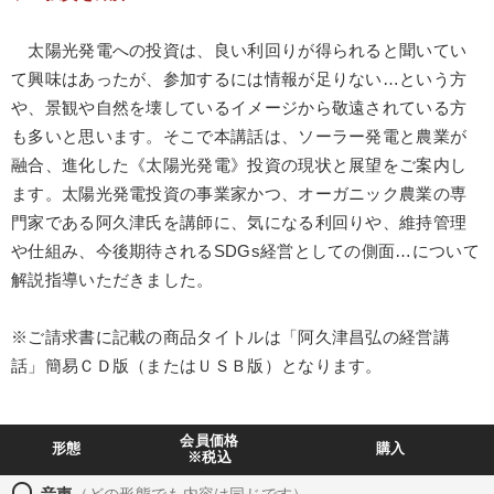
製造業
卸売・小売・飲食業
建設・不動産業
太陽光発電への投資は、良い利回りが得られると聞いてい
IT・サービス・金融業
コンサルタント
専門家
て興味はあったが、参加するには情報が足りない…という方
や、景観や自然を壊しているイメージから敬遠されている方
も多いと思います。そこで本講話は、ソーラー発電と農業が
キーワード
融合、進化した《太陽光発電》投資の現状と展望をご案内し
ます。太陽光発電投資の事業家かつ、オーガニック農業の専
対談・座談会
伝統・文化
入門篇
門家である阿久津氏を講師に、気になる利回りや、維持管理
や仕組み、今後期待されるSDGs経営としての側面…について
多様性・ダイバーシティ
デザイン
大竹愼一
解説指導いただきました。
※「更新」を押すと「テーマ」「キーワード」を更新いただけます。
※ご請求書に記載の商品タイトルは「阿久津昌弘の経営講
話」簡易ＣＤ版（またはＵＳＢ版）となります。
経営音声・動画を探す
ondemand_video
refresh
更新する
全国経営者セミナー収録物以外の経営教材（全762タイトル）からお探
しいただけます
会員価格
形態
購入
※税込
カテゴリー
headset
音声
（どの形態でも内容は同じです）