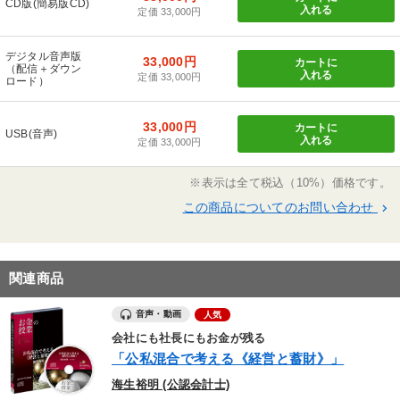
CD版(簡易版CD)
入れる
定価 33,000円
デジタル音声版
33,000円
カートに
（配信＋ダウン
入れる
定価 33,000円
ロード）
33,000円
カートに
USB(音声)
入れる
定価 33,000円
※表示は全て税込（10%）価格です。
この商品についてのお問い合わせ
keyboard_arrow_right
関連商品
音声・動画
人気
会社にも社長にもお金が残る
「公私混合で考える《経営と蓄財》」
海生裕明 (公認会計士)