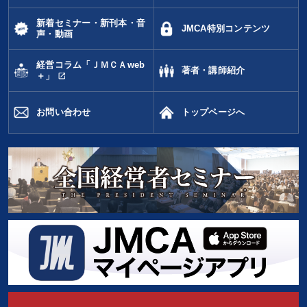
新着セミナー・新刊本・音
JMCA特別コンテンツ
声・動画
経営コラム「ＪＭＣＡweb
著者・講師紹介
open_in_new
＋」
お問い合わせ
トップページへ