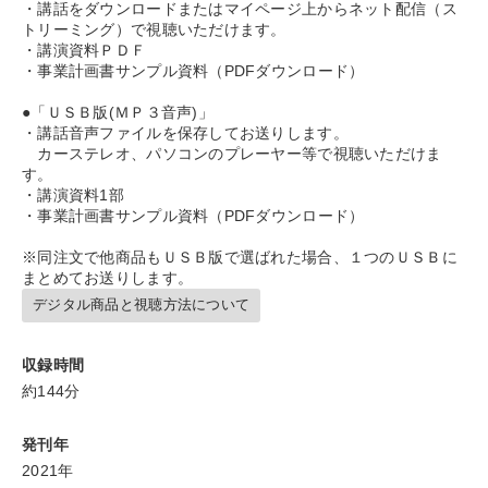
・講話をダウンロードまたはマイページ上からネット配信（ス
トリーミング）で視聴いただけます。
タグ・キーワード
・講演資料ＰＤＦ
・事業計画書サンプル資料（PDFダウンロード）
両利きの経営
モチベーション
労務問題・リスク対策
●「ＵＳＢ版(ＭＰ３音声)」
・講話音声ファイルを保存してお送りします。
スポーツ関連
投資
資産保全
いい会社
カーステレオ、パソコンのプレーヤー等で視聴いただけま
す。
ドラッカー
会社数字を学ぶ
健康・ウェルビーイング
・講演資料1部
・事業計画書サンプル資料（PDFダウンロード）
心を磨く
コミュニケーション
中村天風
繁盛
※同注文で他商品もＵＳＢ版で選ばれた場合、１つのＵＳＢに
まとめてお送りします。
MBA
入門篇
デジタルマーケティング
モノづくり
デジタル商品と視聴方法について
理念・パーパス
教育
プレゼン
FCビジネス
収録時間
トレンド
歴史に学ぶ
約144分
※「更新」を押すと「タグ・キーワード」を更新いただけます。
発刊年
2021年