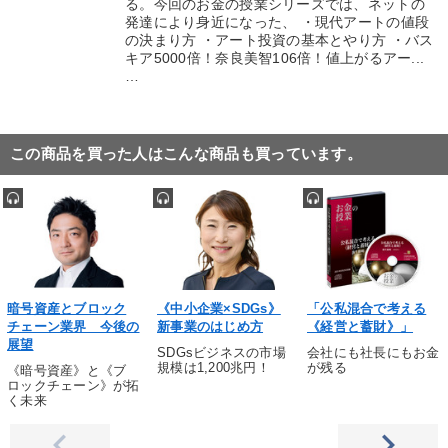
る。今回のお金の授業シリーズでは、ネットの
発達により身近になった、 ・現代アートの値段
の決まり方 ・アート投資の基本とやり方 ・バス
キア5000倍！奈良美智106倍！値上がるアー...
…
この商品を買った人はこんな商品も買っています。
暗号資産とブロック
《中小企業×SDGs》
「公私混合で考える
チェーン業界 今後の
新事業のはじめ方
《経営と蓄財》」
展望
SDGsビジネスの市場
会社にも社長にもお金
規模は1,200兆円！
が残る
《暗号資産》と《ブ
ロックチェーン》が拓
く未来