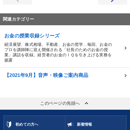
関連カテゴリー
お金の授業収録シリーズ
経済展望、株式相場、不動産、お金の哲学…毎回、お金の
プロを講師陣に迎え開催される「社長のためのお金の授
業」講話を収録。経営者のお金のＩＱを引き上げる実務を
披露
【2021年9月】音声・映像ご案内商品
keyboard_arrow_up
このページの先頭へ
初めての方へ
新着情報