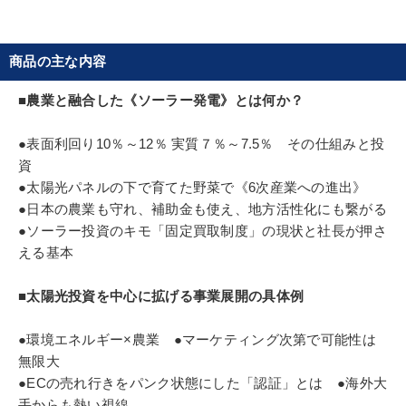
12億円の売上をあげる。また発電所の管理代理業も
営み、これまで500か所のソーラー発電所の施工・
販売・管理をしている。多種多様なエリアでのソー
商品の主な内容
ラー投資ノウハウを持つ。2019年栃木県での増収率
企業ランキング47位。
■農業と融合した《ソーラー発電》とは何か？
ソーラーパネルの下で農作物を育てる太陽光+農業
●表面利回り10％～12％ 実質７％～7.5％ その仕組みと投
（ソーラーシェアリング）の第一人者として知ら
資
●太陽光パネルの下で育てた野菜で《6次産業への進出》
れ、パネルの下で自ら生産した無農薬の小麦を使っ
●日本の農業も守れ、補助金も使え、地方活性化にも繋がる
た高級パン屋も展開。太陽光発電を中心に、売電・
●ソーラー投資のキモ「固定買取制度」の現状と社長が押さ
農業・養豚加工・観光農園・養蜂・パン屋と多岐に
える基本
わたる事業展開を実践する。
■太陽光投資を中心に拡げる事業展開の具体例
●環境エネルギー×農業 ●マーケティング次第で可能性は
無限大
●ECの売れ行きをパンク状態にした「認証」とは ●海外大
手からも熱い視線