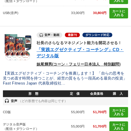
入れる
（配信＋ダウンロード）
カートに
USB(音声)
33,000円
30,800円
入れる
音声・動画
最新刊
ダウンロード対応
社長のさらなるマネジメント能力を開花させる！
「実践エグゼクティブ・コーチング」CD・
デジタル版
妹尾輝男(コーン・フェリー日本法人 特別顧問)
【実践エグゼクティブ・コーチングを推薦します！】 「自らの思考を
見つめ直す時間を持つことが、経営の質をもう一段高める最良の投資」
Fast Fitness Japan 代表取締役社...
形 態
定 価
会員価格
購 入
headset
音声
（どの形態でも内容は同じです）
カートに
CD版
55,000円
51,700円
入れる
デジタル音声版
カートに
55,000円
51,700円
入れる
（配信＋ダウンロード）