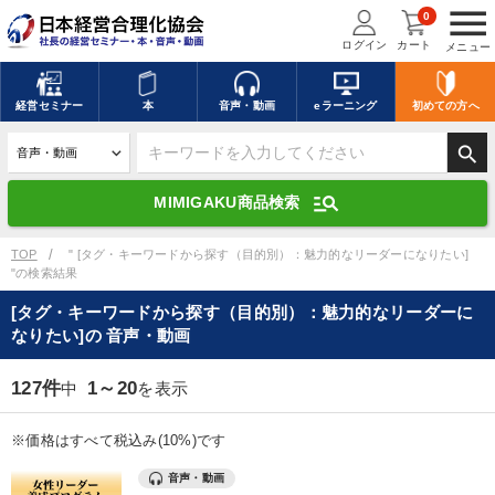
menu
0
ログイン
カート
メニュー
キーワードを入力して探す
edit
経営
セミナー
本
音声・動画
eラーニング
初めての方
へ
search
デジタル版対応のみ検索結果に表示する
manage_search
MIMIGAKU商品検索
search
上記の条件で検索
TOP
" [タグ・キーワードから探す（目的別）：魅力的なリーダーになりたい]
"の検索結果
[タグ・キーワードから探す（目的別）：魅力的なリーダーに
講演収録物を探す
mic
refresh
なりたい]の 音声・動画
更新する
全国経営者セミナー講演収録物（全1315タイトル）からお探しいただけ
127件
1～20
中
を表示
ます
※価格はすべて税込み(10%)です
カテゴリー
音声・動画