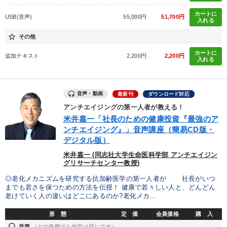
カートに
USB(音声)
55,000円
51,700円
入れる
star_border
その他
カートに
追加テキスト
2,200円
2,200円
入れる
音声・動画
最新刊
ダウンロード対応
アンチエイジングの第一人者が教える！
米井嘉一「社長のための健康投資『最強のア
ンチエイジング』」音声講座（簡易CD版・
デジタル版）
米井嘉一 (同志社大学生命医科学部 アンチエイジン
グリサーチセンター教授)
◎老化メカニズムを研究する抗加齢医学の第一人者が 社長がいつ
までも若さを保つための方法を伝授！ 健康で若々しい人と、どんどん
老けていく人の違いはどこにあるのか?老化メカ...
形 態
定 価
会員価格
購 入
headset
音声
（どの形態でも内容は同じです）