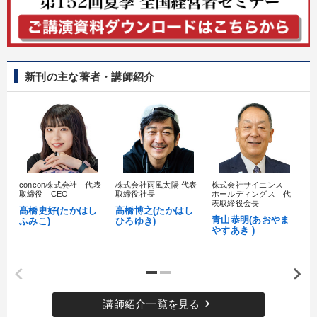
新刊の主な著者・講師紹介
concon株式会社 代表
株式会社雨風太陽 代表
株式会社サイエンス
髙
取締役 CEO
取締役社長
ホールディングス 代
村
表取締役会長
髙橋史好(たかはし
高橋博之(たかはし
し
青山恭明(あおやま
ふみこ)
ひろゆき)
やすあき )
keyboard_arrow_right
講師紹介一覧を見る