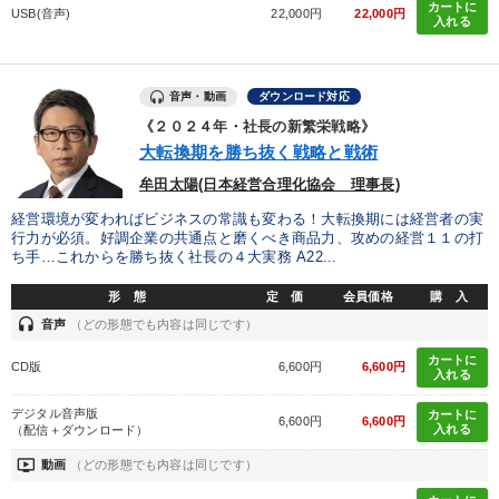
カートに
USB(音声)
22,000円
22,000円
入れる
音声・動画
ダウンロード対応
《２０２４年・社長の新繁栄戦略》
大転換期を勝ち抜く戦略と戦術
牟田太陽(日本経営合理化協会 理事長)
経営環境が変わればビジネスの常識も変わる！大転換期には経営者の実
行力が必須。好調企業の共通点と磨くべき商品力、攻めの経営１１の打
ち手…これからを勝ち抜く社長の４大実務 A22...
形 態
定 価
会員価格
購 入
headset
音声
（どの形態でも内容は同じです）
カートに
CD版
6,600円
6,600円
入れる
デジタル音声版
カートに
6,600円
6,600円
入れる
（配信＋ダウンロード）
ondemand_video
動画
（どの形態でも内容は同じです）