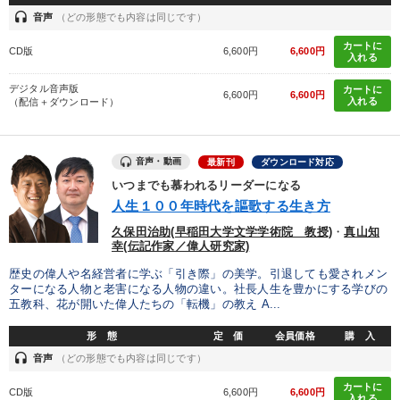
headset
音声
（どの形態でも内容は同じです）
カートに
CD版
6,600円
6,600円
入れる
デジタル音声版
カートに
6,600円
6,600円
入れる
（配信＋ダウンロード）
音声・動画
最新刊
ダウンロード対応
いつまでも慕われるリーダーになる
人生１００年時代を謳歌する生き方
久保田治助(早稲田大学文学学術院 教授)
・
真山知
幸(伝記作家／偉人研究家)
歴史の偉人や名経営者に学ぶ「引き際」の美学。引退しても愛されメン
ターになる人物と老害になる人物の違い。社長人生を豊かにする学びの
五教科、花が開いた偉人たちの「転機」の教え A...
形 態
定 価
会員価格
購 入
headset
音声
（どの形態でも内容は同じです）
カートに
CD版
6,600円
6,600円
入れる