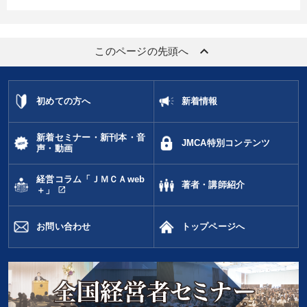
keyboard_arrow_up
このページの先頭へ
初めての方へ
新着情報
新着セミナー・新刊本・音
JMCA特別コンテンツ
声・動画
経営コラム「ＪＭＣＡweb
著者・講師紹介
open_in_new
＋」
お問い合わせ
トップページへ