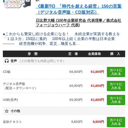
IT・サービス・金融業
コンサルタント
専門家
《最新刊》「時代を超える経営」150の言葉
（デジタル音声版・CD版対応）
キーワード
日比野大輔 (100年企業研究会 代表理事／株式会社
フォージョウハーフ 代表)
●これからも繁栄し続ける企業になる！ 永続企業が実践する教えを
金融
仕組み
FCビジネス
採用
推薦
「１話３分」150話に集約 100年以上続く企業の半数は日本企業
――― 経営危機や戦争、震災…幾度も直...
対談・座談会
形 態
定 価
会員価格
購 入
headset
音声
（どの形態でも内容は同じです）
※「更新」を押すと「テーマ」「キーワード」を更新いただけます。
カートに
CD版
66,000円
61,600円
入れる
経営音声・動画を探す
ondemand_video
refresh
更新する
デジタル音声版
カートに
66,000円
61,600円
入れる
（配信＋ダウンロード）
全国経営者セミナー収録物以外の経営教材（全762タイトル）からお探
しいただけます
カートに
USB(音声)
66,000円
61,600円
入れる
カテゴリー
star_border
その他
カートに
追加テキスト
6,600円
6,600円
入れる
後継社長・アトツギ