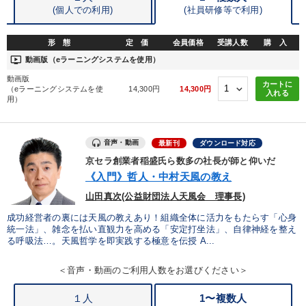
(個人での利用)
(
社員研修等で利用)
※「更新」を押すと「タグ・キーワード」を更新いただけます。
形 態
定 価
会員価格
受講人数
購 入
ondemand_video
動画版（eラーニングシステムを使用）
動画版
カートに
（eラーニングシステムを使
14,300円
14,300円
入れる
用）
音声・動画
最新刊
ダウンロード対応
京セラ創業者稲盛氏ら数多の社長が師と仰いだ
《入門》哲人・中村天風の教え
山田真次(公益財団法人天風会 理事長)
成功経営者の裏には天風の教えあり！組織全体に活力をもたらす「心身
統一法」、雑念を払い直観力を高める「安定打坐法」、自律神経を整え
る呼吸法…。天風哲学を即実践する極意を伝授 A...
＜音声・動画のご利用人数をお選びください＞
１人
1〜複数人