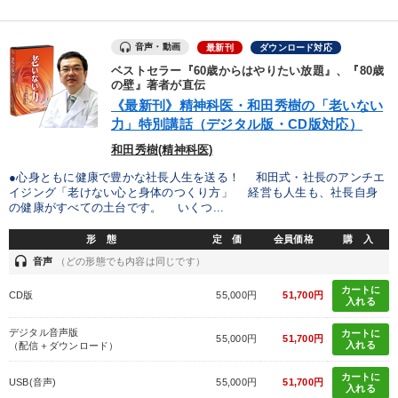
2025年春季全国経営者セミナー収録講演ＣＤ・講演ＤＶＤ・デジ
タル版（音声／動画ストリーミング・ダウンロード）
音声・動画
最新刊
ダウンロード対応
ベストセラー『60歳からはやりたい放題』、『80歳
【3月】音声・映像
の壁』著者が直伝
《最新刊》精神科医・和田秀樹の「老いない
【最新刊】精神科医・和田秀樹の「老いない力」＋健康な社長と
力」特別講話（デジタル版・CD版対応）
会社をつくる厳選講話
和田秀樹(精神科医)
経営リーダーの考え方と戦略を学ぶ
●心身ともに健康で豊かな社長人生を送る！ 和田式・社長のアンチエ
イジング「老けない心と身体のつくり方」 経営も人生も、社長自身
2026年春季全国経営者セミナー収録講演ＣＤ・講演ＤＶＤ・デジ
の健康がすべての土台です。 いくつ...
タル版（音声／動画ストリーミング・ダウンロード）
形 態
定 価
会員価格
購 入
最新トレンドと時代の潮流を押さえる
headset
音声
（どの形態でも内容は同じです）
最新刊・戦略参謀ChatGPT実戦法と中小企業のDXと講話ご案内
カートに
CD版
55,000円
51,700円
入れる
経営者のための《音声・動画で学ぶ》講演シリーズ
デジタル音声版
カートに
55,000円
51,700円
入れる
（配信＋ダウンロード）
営業・社員研修
井上和弘の財務力UP
カートに
USB(音声)
55,000円
51,700円
入れる