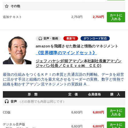
社員が自律的に動き出す組織づくり
star_border
その他
カートに
追加テキスト
2,750円
2,750円
入れる
目的別
組織を強化したい
後継者に聞かせたい
音声・動画
最新刊
ダウンロード対応
amazonを飛躍させた数値と情熱のマネジメント
販売力を強化したい
財務・数字力の向上
《世界標準のマインドセット》
発想力を磨きたい
新事業・新商品づくり
ジェフ ハヤシダ(前アマゾン本社副社長兼アマゾン
ジャパン社長／ＣｏＥｖｏ㈱ ＣＥＯ)
最強の仕組みをつくるＫＰＩの本質と共通言語の判断軸。データを経営
キーワード
に活かす手法と組織の力を最大化させるリーダーの実務。数字と情熱で
組織を動かすアマゾン流マネジメントの実践録 A...
営業力強化
テレビ・ネットで話題
一流人
人事戦略
形 態
定 価
会員価格
購 入
headset
音声
（どの形態でも内容は同じです）
採用
会社を守る
カートに
CD版
6,600円
6,600円
入れる
※「更新」を押すと「カテゴリー」「目的別」「キーワード」を更新いただけます。
デジタル音声版
カートに
6,600円
6,600円