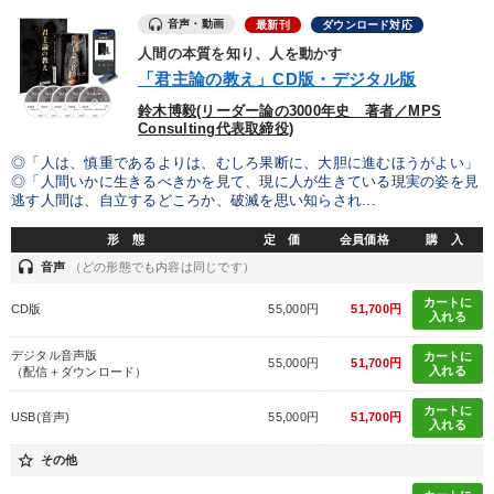
音声・動画
最新刊
ダウンロード対応
人間の本質を知り、人を動かす
「君主論の教え」CD版・デジタル版
鈴木博毅(リーダー論の3000年史 著者／MPS
Consulting代表取締役)
◎「人は、慎重であるよりは、むしろ果断に、大胆に進むほうがよい」
◎「人間いかに生きるべきかを見て、現に人が生きている現実の姿を見
逃す人間は、自立するどころか、破滅を思い知らされ...
形 態
定 価
会員価格
購 入
headset
音声
（どの形態でも内容は同じです）
カートに
CD版
55,000円
51,700円
入れる
デジタル音声版
カートに
55,000円
51,700円
入れる
（配信＋ダウンロード）
カートに
USB(音声)
55,000円
51,700円
入れる
star_border
その他