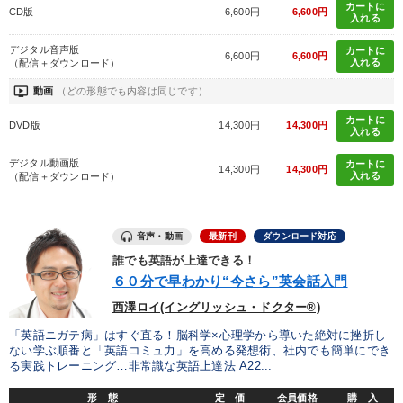
カートに
CD版
6,600円
6,600円
入れる
デジタル音声版
カートに
6,600円
6,600円
入れる
（配信＋ダウンロード）
ondemand_video
動画
（どの形態でも内容は同じです）
カートに
DVD版
14,300円
14,300円
入れる
デジタル動画版
カートに
14,300円
14,300円
入れる
（配信＋ダウンロード）
音声・動画
最新刊
ダウンロード対応
誰でも英語が上達できる！
６０分で早わかり“今さら”英会話入門
西澤ロイ(イングリッシュ・ドクター®)
「英語ニガテ病」はすぐ直る！脳科学×心理学から導いた絶対に挫折し
ない学ぶ順番と「英語コミュ力」を高める発想術、社内でも簡単にでき
る実践トレーニング…非常識な英語上達法 A22...
形 態
定 価
会員価格
購 入