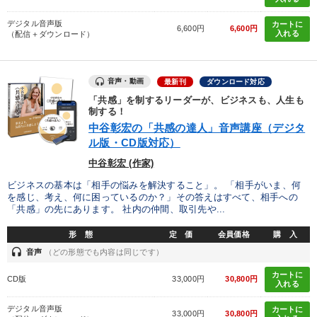
デジタル音声版
カートに
6,600円
6,600円
入れる
（配信＋ダウンロード）
音声・動画
最新刊
ダウンロード対応
「共感」を制するリーダーが、ビジネスも、人生も
制する！
中谷彰宏の「共感の達人」音声講座（デジタ
ル版・CD版対応）
中谷彰宏 (作家)
ビジネスの基本は「相手の悩みを解決すること」。 「相手がいま、何
を感じ、考え、何に困っているのか？」その答えはすべて、相手への
「共感」の先にあります。 社内の仲間、取引先や...
形 態
定 価
会員価格
購 入
headset
音声
（どの形態でも内容は同じです）
カートに
CD版
33,000円
30,800円
入れる
デジタル音声版
カートに
33,000円
30,800円