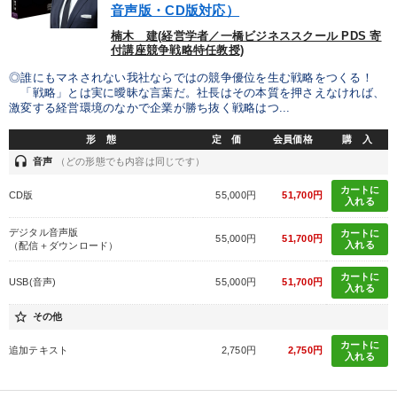
音声版・CD版対応）
楠木 建(経営学者／一橋ビジネススクール PDS 寄
付講座競争戦略特任教授)
◎誰にもマネされない我社ならではの競争優位を生む戦略をつくる！
「戦略」とは実に曖昧な言葉だ。社長はその本質を押さえなければ、
激変する経営環境のなかで企業が勝ち抜く戦略はつ...
形 態
定 価
会員価格
購 入
headset
音声
（どの形態でも内容は同じです）
カートに
CD版
55,000円
51,700円
入れる
デジタル音声版
カートに
55,000円
51,700円
入れる
（配信＋ダウンロード）
カートに
USB(音声)
55,000円
51,700円
入れる
star_border
その他
カートに
追加テキスト
2,750円
2,750円
入れる