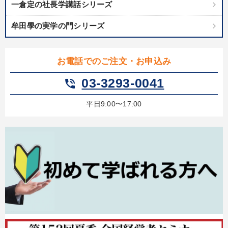
一倉定の社長学講話シリーズ
牟田學の実学の門シリーズ
お電話でのご注文・お申込み
03-3293-0041
phone_in_talk
平日9:00〜17:00