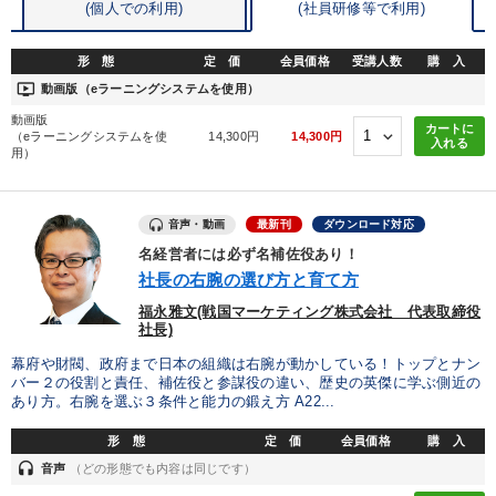
(個人での利用)
(
社員研修等で利用)
形 態
定 価
会員価格
受講人数
購 入
ondemand_video
動画版（eラーニングシステムを使用）
動画版
カートに
（eラーニングシステムを使
14,300円
14,300円
入れる
用）
音声・動画
最新刊
ダウンロード対応
名経営者には必ず名補佐役あり！
社長の右腕の選び方と育て方
福永雅文(戦国マーケティング株式会社 代表取締役
社長)
幕府や財閥、政府まで日本の組織は右腕が動かしている！トップとナン
バー２の役割と責任、補佐役と参謀役の違い、歴史の英傑に学ぶ側近の
あり方。右腕を選ぶ３条件と能力の鍛え方 A22...
形 態
定 価
会員価格
購 入
headset
音声
（どの形態でも内容は同じです）