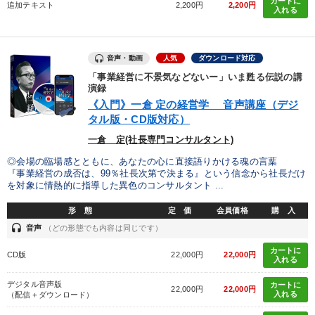
カートに
追加テキスト
2,200円
2,200円
入れる
音声・動画
人気
ダウンロード対応
「事業経営に不景気などないー」いま甦る伝説の講
演録
《入門》一倉 定の経営学 音声講座（デジ
タル版・CD版対応）
一倉 定(社長専門コンサルタント)
◎会場の臨場感とともに、あなたの心に直接語りかける魂の言葉
『事業経営の成否は、99％社長次第で決まる』という信念から社長だけ
を対象に情熱的に指導した異色のコンサルタント ...
形 態
定 価
会員価格
購 入
headset
音声
（どの形態でも内容は同じです）
カートに
CD版
22,000円
22,000円
入れる
デジタル音声版
カートに
22,000円
22,000円
入れる
（配信＋ダウンロード）