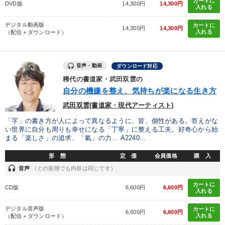
カートに
DVD版
14,300円
14,300円
入れる
デジタル動画版
カートに
14,300円
14,300円
入れる
（配信＋ダウンロード）
音声・動画
ダウンロード対応
稀代の書道家・武田双雲の
自分の機嫌を整え、気持ちが楽になる生き方
武田双雲(書道家・現代アーティスト)
「字」の書き方が人によって異なるように、皆、個性がある。答えがな
い世界に自分も周りも幸せになる「丁寧」に整える工夫。好奇心から始
まる「楽しさ」の追求、「氣」の力… A2240...
形 態
定 価
会員価格
購 入
headset
音声
（どの形態でも内容は同じです）
カートに
CD版
6,600円
6,600円
入れる
デジタル音声版
カートに
6,600円
6,600円
入れる
（配信＋ダウンロード）