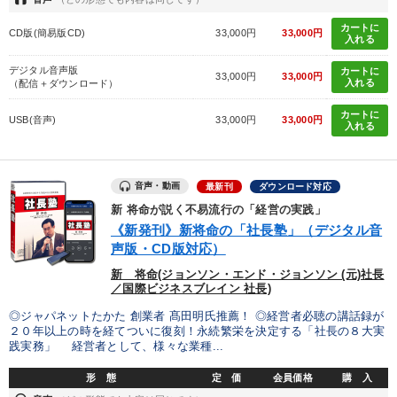
カートに
CD版(簡易版CD)
33,000円
33,000円
入れる
デジタル音声版
カートに
33,000円
33,000円
入れる
（配信＋ダウンロード）
カートに
USB(音声)
33,000円
33,000円
入れる
音声・動画
最新刊
ダウンロード対応
新 将命が説く不易流行の「経営の実践」
《新発刊》新将命の「社長塾」（デジタル音
声版・CD版対応）
新 将命(ジョンソン・エンド・ジョンソン (元)社長
／国際ビジネスブレイン 社長)
◎ジャパネットたかた 創業者 髙田明氏推薦！ ◎経営者必聴の講話録が
２０年以上の時を経てついに復刻！永続繁栄を決定する「社長の８大実
践実務」 経営者として、様々な業種...
形 態
定 価
会員価格
購 入