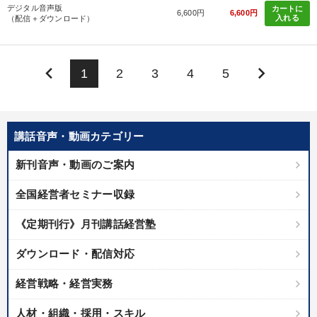
デジタル音声版
カートに
6,600円
6,600円
入れる
（配信＋ダウンロード）
keyboard_arrow_left
keyboard_arrow_right
1
2
3
4
5
講話音声・動画カテゴリー
新刊音声・動画のご案内
全国経営者セミナー収録
《定期刊行》月刊講話経営塾
ダウンロード・配信対応
経営戦略・経営実務
人材・組織・採用・スキル