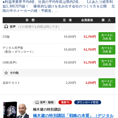
●利益率業界平均4倍、社員の平均年収は県内2倍、 1人あたり経常利
益1,300万円超！ 爆発的な儲けを生み出す会社のつくり方を公開 北
陸の中小メーカーの雄・平鍛造。...
形 態
定 価
会員価格
購 入
headset
音声
（どの形態でも内容は同じです）
カートに
CD版
55,000円
51,700円
入れる
デジタル音声版
カートに
55,000円
51,700円
入れる
（配信＋ダウンロード）
カートに
USB(音声)
55,000円
51,700円
入れる
star_border
その他
カートに
追加テキスト
2,200円
2,200円
入れる
音声・動画
最新刊
ダウンロード対応
楠木建の特別講話
楠木建の特別講話「戦略の本質」（デジタル