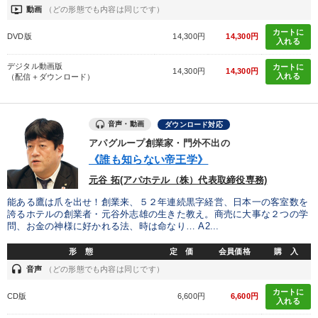
ondemand_video
動画
（どの形態でも内容は同じです）
カートに
DVD版
14,300円
14,300円
入れる
デジタル動画版
カートに
14,300円
14,300円
入れる
（配信＋ダウンロード）
音声・動画
ダウンロード対応
アパグループ創業家・門外不出の
《誰も知らない帝王学》
元谷 拓(アパホテル（株）代表取締役専務)
能ある鷹は爪を出せ！創業来、５２年連続黒字経営、日本一の客室数を
誇るホテルの創業者・元谷外志雄の生きた教え。商売に大事な２つの学
問、お金の神様に好かれる法、時は命なり… A2...
形 態
定 価
会員価格
購 入
headset
音声
（どの形態でも内容は同じです）
カートに
CD版
6,600円
6,600円
入れる