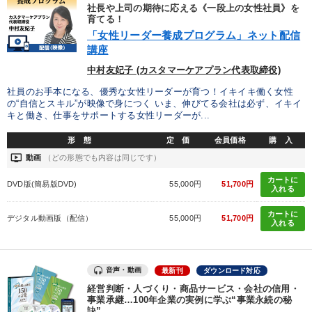
優秀各社の智恵と戦略
事業家のロマンと経営
社長や上司の期待に応える《一段上の女性社員》を
育てる！
「女性リーダー養成プログラム」ネット配信
若手異才経営者の発想
専門家のアドバイス
講座
リーダーの器量を学ぶ
中村友妃子 (カスタマーケアプラン代表取締役)
社員のお手本になる、優秀な女性リーダーが育つ！イキイキ働く女性
の“自信とスキル”が映像で身につく いま、伸びてる会社は必ず、イキイ
テーマ
キと働き、仕事をサポートする女性リーダーが...
形 態
定 価
会員価格
購 入
【5月】音声・映像
後継社長・アトツギ
マーケティング
ondemand_video
動画
（どの形態でも内容は同じです）
組織と人を動かすマネジメント力を磨く
経営戦略・経営実務
カートに
DVD版(簡易版DVD)
55,000円
51,700円
入れる
【6月】音声・映像
カートに
デジタル動画版（配信）
55,000円
51,700円
入れる
業種
音声・動画
最新刊
ダウンロード対応
経営判断・人づくり・商品サービス・会社の信用・
製造業
卸売・小売・飲食業
建設・不動産業
事業承継…100年企業の実例に学ぶ“事業永続の秘
訣”