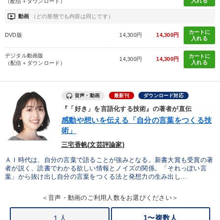
入れる
（配信＋ダウンロード）
ondemand_video
タグから探す
local_offer
動画
（どの形態でも内容は同じです）
refresh
更新する
カートに
すべての音声・動画（全2077タイトル）からお探しいただけます
DVD版
14,300円
14,300円
入れる
デジタル動画版
カートに
タグ・キーワード
14,300円
14,300円
入れる
（配信＋ダウンロード）
政治家
プレゼン
資産保全
思考法
採用
音声・動画
最新刊
ダウンロード対応
異発想
多様性・ダイバーシティ
老舗企業
営業
『「好き」を言語化する技術』の著者が直伝
感動や想いを伝える「自分の言葉をつくる技
労務問題・リスク対策
理念・パーパス
ビジネスモデル
術」
三宅香帆(文芸評論家)
繁盛
金融
話し方
コミュニケーション
心を磨く
ＡＩ時代は、自分の言葉で語ることが強みとなる。新書大賞も受賞の著
者が説く、読書でわかる欲しい情報とノイズの関係。「それっぽい言
ベンチャー
デジタルマーケティング
企業文化
葉」から抜け出し自分の言葉をつくる法と発想力の生み出し...
多角化・新規事業
両利きの経営
相続・事業承継
＜音声・動画のご利用人数をお選びください＞
マーケティング
１人
1〜複数人