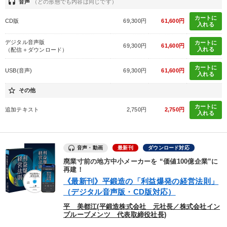
headset
音声
（どの形態でも内容は同じです）
カートに
CD版
69,300円
61,600円
入れる
デジタル音声版
カートに
69,300円
61,600円
入れる
（配信＋ダウンロード）
カートに
USB(音声)
69,300円
61,600円
入れる
star_border
その他
カートに
追加テキスト
2,750円
2,750円
入れる
音声・動画
最新刊
ダウンロード対応
廃業寸前の地方中小メーカーを “価値100億企業”に
再建！
《最新刊》平鍛造の「利益爆発の経営法則」
（デジタル音声版・CD版対応）
平 美都江(平鍛造株式会社 元社長／株式会社イン
プルーブメンツ 代表取締役社長)