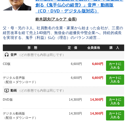
創る《鬼手仏心の経営》」音声・動画版
（CD・DVD・デジタル版対応）
鈴木訓夫(アルケア 会長)
父・母・兄の３人、社員数名の生業・家業から始まった会社が、三度の
経営改革を経て売上140億円、無借金の超優良中堅企業へ。持続的成長
を実現する、鬼手（利益）仏心（理念）のバランス経営...
形 態
定 価
会員価格
購 入
headset
音声
（どの形態でも内容は同じです）
CD版
6,600円
6,600円
カートに
入れる
デジタル音声版
6,600円
6,600円
カートに
入れる
（配信＋ダウンロード）
ondemand_video
動画
（どの形態でも内容は同じです）
DVD版
14,300円
14,300円
カートに
入れる
デジタル動画版
14,300円
14,300円
カートに
入れる
（配信＋ダウンロード）