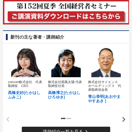
新刊の主な著者・講師紹介
concon株式会社 代表
株式会社雨風太陽 代表
株式会社サイエンス
髙
取締役 CEO
取締役社長
ホールディングス 代
村
表取締役会長
髙橋史好(たかはし
高橋博之(たかはし
し
青山恭明(あおやま
ふみこ)
ひろゆき)
やすあき )
keyboard_arrow_right
講師紹介一覧を見る