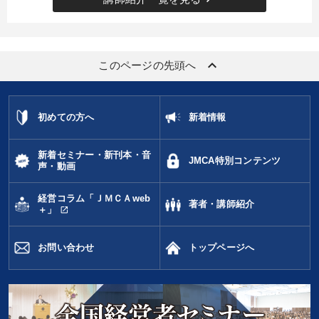
keyboard_arrow_up
このページの先頭へ
初めての方へ
新着情報
新着セミナー・新刊本・音
JMCA特別コンテンツ
声・動画
経営コラム「ＪＭＣＡweb
著者・講師紹介
open_in_new
＋」
お問い合わせ
トップページへ