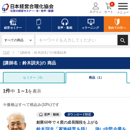
menu
0
ログイン
カート
メニュー
経営
セミナー
本
音声・動画
eラーニング
初めての方
へ
search
TOP
" [講師名：鈴木訓夫] "の検索結果
[講師名：鈴木訓夫]の 商品
セミナー（0）
商品（1）
1件
1～1
中
を表示
※価格はすべて税込み(10%)です
音声・動画
ダウンロード対応
創業60年で４度の成長階段を上がる
鈴木訓夫「家族経営を脱し、 強い中堅企業を