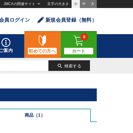
JMCAの関連サイト
文字の大きさ
小
中
大
会員ログイン
新規会員登録（無料）
0
ご案内
初めての方へ
カート
search
検索する
商品（1）