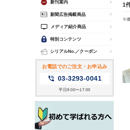
新刊案内
1
新聞広告掲載商品
※価
tv
メディア紹介商品
特別コンテンツ
シリアルNo.／クーポン
お電話でのご注文・お申込み
03-3293-0041
phone_in_talk
平日9:00〜17:00