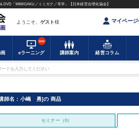
DVD「MIMIGAKU／ミミガク／耳学」【日本経営合理化協会】
マイページ
ようこそ、
ゲスト
様
NEW
動画
eラーニング
講師案内
経営コラム
[講師名：小嶋 勇]の 商品
セミナー（0）