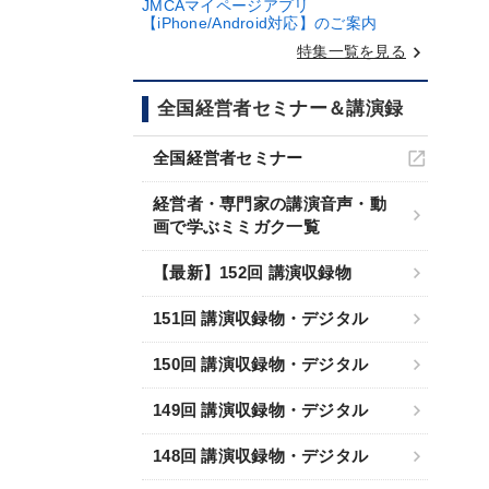
JMCAマイページアプリ
【iPhone/Android対応】のご案内
keyboard_arrow_right
特集一覧を見る
全国経営者セミナー＆講演録
全国経営者セミナー
経営者・専門家の講演音声・動
画で学ぶミミガク一覧
【最新】152回 講演収録物
151回 講演収録物・デジタル
150回 講演収録物・デジタル
149回 講演収録物・デジタル
148回 講演収録物・デジタル