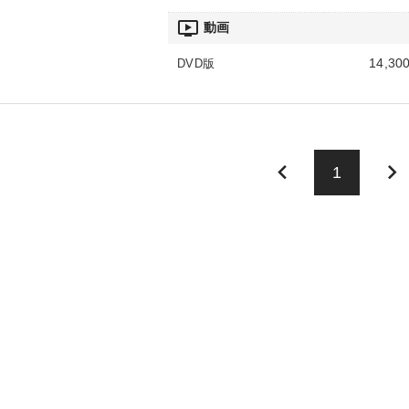
ondemand_video
動画
14,30
DVD版
keyboard_arrow_left
keyboard_arrow_right
1