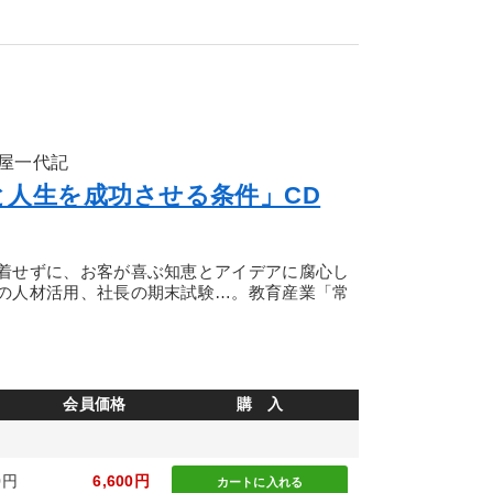
屋一代記
と人生を成功させる条件」CD
着せずに、お客が喜ぶ知恵とアイデアに腐心し
の人材活用、社長の期末試験…。教育産業「常
会員価格
購 入
0円
6,600円
カートに
入れる