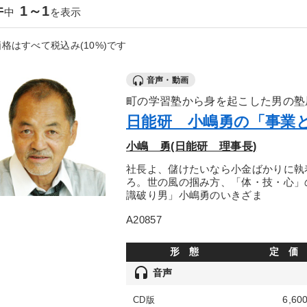
件
1～1
中
を表示
格はすべて税込み(10%)です
音声・動画
町の学習塾から身を起こした男の塾
日能研 小嶋勇の「事業
小嶋 勇(日能研 理事長)
社長よ、儲けたいなら小金ばかりに執
ろ。世の風の掴み方、「体・技・心」
識破り男」小嶋勇のいきざま
A20857
形 態
定 価
headset
音声
6,60
CD版