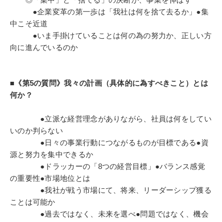
●企業変革の第一歩は「我社は何を捨て去るか」●集
中こそ近道
●いま手掛けていることは何の為の努力か、正しい方
向に進んでいるのか
■《第5の質問》我々の計画（具体的に為すべきこと）とは
何か？
●立派な経営理念がありながら、社員は何をしてい
いのか判らない
●日々の事業行動につながるものが目標である●資
源と努力を集中できるか
●ドラッカーの「8つの経営目標」●バランス感覚
の重要性●市場地位とは
●我社が戦う市場にて、将来、リーダーシップ獲る
ことは可能か
●過去ではなく、未来を選べ●問題ではなく、機会