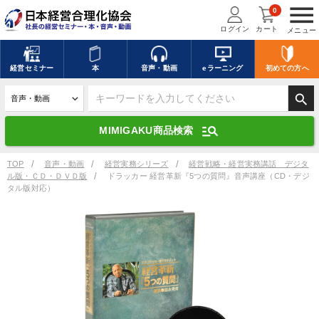
menu
0
ログイン
カート
メニュー
キーワードを入力して探す
edit
経営
セミナー
本
音声・動画
eラーニング
初めての方
へ
search
デジタル版対応のみ検索結果に表示する
manage_search
MIMIGAKU商品検索
search
上記の条件で検索
TOP
音声・動画
経営実務シリーズ
経営戦略・経営実務講話 デジタ
ル版・ＣＤ・ＤＶＤ版
ドラッカー 経営革新『5つの質問』音声講座（CD・デジ
タル版対応）
講演収録物を探す
mic
refresh
更新する
全国経営者セミナー講演収録物（全1315タイトル）からお探しいただけ
ます
カテゴリー