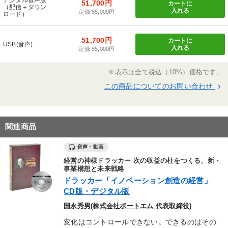
51,700円
カートに
（配信＋ダウン
入れる
定価 55,000円
ロード）
51,700円
カートに
USB(音声)
入れる
定価 55,000円
※表示は全て税込（10%）価格です。
この商品についてのお問い合わせ
keyboard_arrow_right
関連商品
音声・動画
経営の神様ドラッカー 次の収益の柱をつくる、新・
事業構想と未来戦略
ドラッカー「イノベーション創造の経営」
CD版・デジタル版
国永秀男(株式会社ポートエム 代表取締役)
変化はコントロールできない。できるのはその