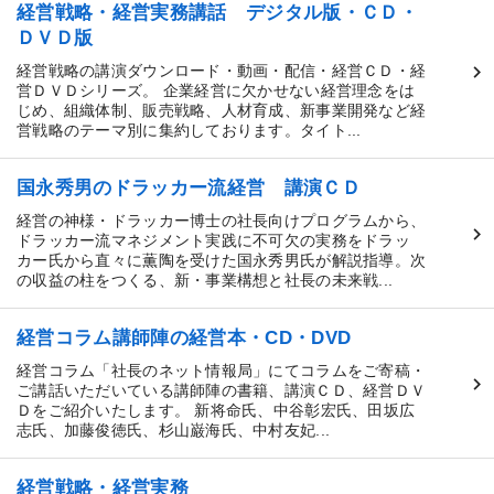
経営戦略・経営実務講話 デジタル版・ＣＤ・
ＤＶＤ版
経営戦略の講演ダウンロード・動画・配信・経営ＣＤ・経
営ＤＶＤシリーズ。 企業経営に欠かせない経営理念をは
じめ、組織体制、販売戦略、人材育成、新事業開発など経
営戦略のテーマ別に集約しております。タイト...
国永秀男のドラッカー流経営 講演ＣＤ
経営の神様・ドラッカー博士の社長向けプログラムから、
ドラッカー流マネジメント実践に不可欠の実務をドラッ
カー氏から直々に薫陶を受けた国永秀男氏が解説指導。次
の収益の柱をつくる、新・事業構想と社長の未来戦...
経営コラム講師陣の経営本・CD・DVD
経営コラム「社長のネット情報局」にてコラムをご寄稿・
ご講話いただいている講師陣の書籍、講演ＣＤ、経営ＤＶ
Ｄをご紹介いたします。 新将命氏、中谷彰宏氏、田坂広
志氏、加藤俊徳氏、杉山巌海氏、中村友妃...
経営戦略・経営実務