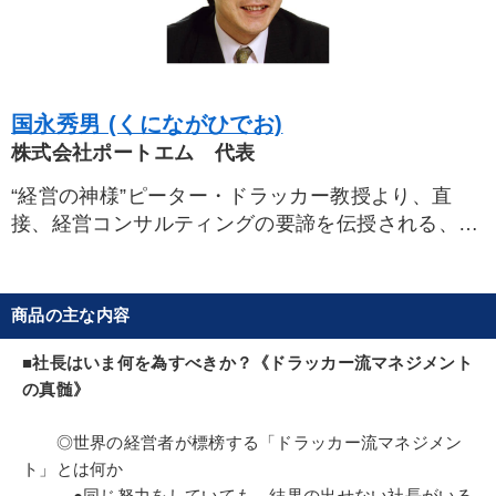
国永秀男 (くにながひでお)
株式会社ポートエム 代表
“経営の神様”ピーター・ドラッカー教授より、直
接、経営コンサルティングの要諦を伝授される、数
少ない日本人の一人。経営指導歴20年。“正しいマ
ネジメント導入が、企業繁栄への近道”と主唱し、
オーナー社長と膝づめで創り上げる「揺るぎない経
商品の主な内容
営理念」の確立から、会社の成長段階や後継体制に
合わせた「トップマネジメントチーム」の構築と運
■社長はいま何を為すべきか？《ドラッカー流マネジメント
営、経営戦略の革新、実践戦術レベルの策定まで、
の真髄》
幹部社員をも引き込む親身な指導に定評がある。
毎年、ドラッカー教授を訪ね、自ら遭遇した経営
◎世界の経営者が標榜する「ドラッカー流マネジメン
ト」とは何か
課題を問答。師と慕う小林薫氏や上田惇生氏らとと
●同じ努力をしていても、結果の出せない社長がいる