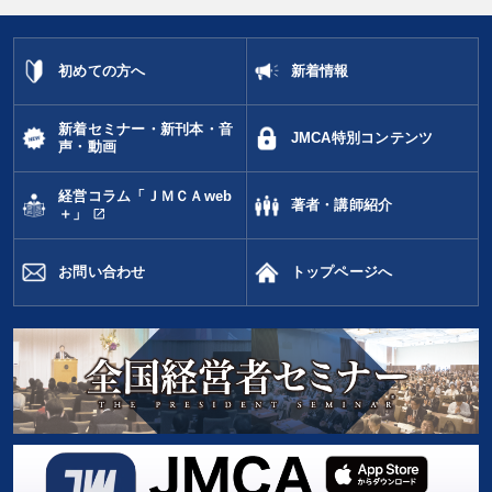
初めての方へ
新着情報
新着セミナー・新刊本・音
JMCA特別コンテンツ
声・動画
経営コラム「ＪＭＣＡweb
著者・講師紹介
open_in_new
＋」
お問い合わせ
トップページへ