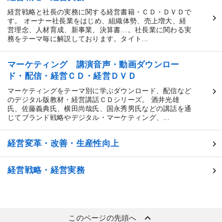
経営戦略と社長の実務に関する経営書籍・ＣＤ・ＤＶＤで
す。 オーナー社長業をはじめ、組織体勢、売上増大、経
営理念、人材育成、新事業、決算書…。社長業に関わる実
務をテーマ毎に解説しております。タイト...
マーケティング 講演音声・動画ダウンロー
ド・配信・経営ＣＤ・経営ＤＶＤ
マーケティングをテーマ別に学ぶダウンロード、配信など
のデジタル版教材・経営講話ＣＤシリーズ。 酒井光雄
氏、佐藤義典氏、横田尚哉氏、国永秀男氏などの講話を通
じてブランド戦略やデジタル・マーケティング、...
経営変革・改善・生産性向上
経営戦略・経営実務
keyboard_arrow_up
このページの先頭へ