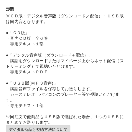
形態
社長の姿勢を学びたい
経営を改善したい
※ＣＤ版・デジタル音声版（ダウンロード／配信）・ＵＳＢ版
は同内容となります。
リーダーの魅力向上
●「ＣＤ版」
・音声ＣＤ版 全６巻
キーワード
・専用テキスト１部
●「デジタル音声版（ダウンロード＋配信）」
運勢・先見
お金の授業
ベンチャー
成功哲学
・講話をダウンロードまたはマイページ上からネット配信（ス
トリーミング）で視聴いただけます。
イノベーション
DX
・専用テキストＰＤＦ
●「ＵＳＢ版(ＭＰ３音声)」
※「更新」を押すと「カテゴリー」「目的別」「キーワード」を更新いただけます。
・講話音声ファイルを保存してお送りします。
カーステレオ、パソコンのプレーヤー等で視聴いただけま
す。
タグから探す
local_offer
refresh
更新する
・専用テキスト１部
すべての音声・動画（全2077タイトル）からお探しいただけます
※同注文で他商品もＵＳＢ版で選ばれた場合、１つのＵＳＢに
まとめてお送りします。
タグ・キーワード
デジタル商品と視聴方法について