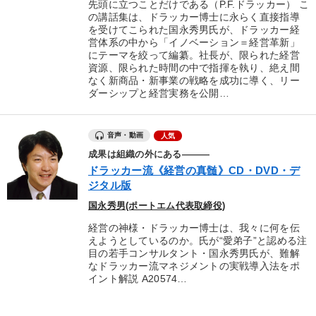
先頭に立つことだけである（P.F.ドラッカー） こ
の講話集は、ドラッカー博士に永らく直接指導
を受けてこられた国永秀男氏が、ドラッカー経
営体系の中から「イノベーション＝経営革新」
にテーマを絞って編纂。社長が、限られた経営
資源、限られた時間の中で指揮を執り、絶え間
なく新商品・新事業の戦略を成功に導く、リー
ダーシップと経営実務を公開…
音声・動画
人気
成果は組織の外にある―――
ドラッカー流《経営の真髄》CD・DVD・デ
ジタル版
国永秀男(ポートエム代表取締役)
経営の神様・ドラッカー博士は、我々に何を伝
えようとしているのか。氏が“愛弟子”と認める注
目の若手コンサルタント・国永秀男氏が、難解
なドラッカー流マネジメントの実戦導入法をポ
イント解説 A20574…