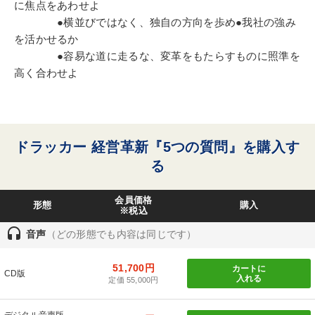
に焦点をあわせよ
●横並びではなく、独自の方向を歩め●我社の強み
を活かせるか
●容易な道に走るな、変革をもたらすものに照準を
高く合わせよ
ドラッカー 経営革新『5つの質問』を購入す
る
会員価格
形態
購入
※税込
headset
音声
（どの形態でも内容は同じです）
51,700円
カートに
CD版
入れる
定価 55,000円
デジタル音声版