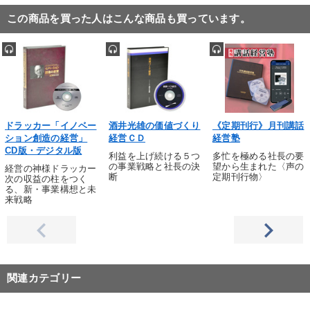
この商品を買った人はこんな商品も買っています。
ドラッカー「イノベー
酒井光雄の価値づくり
《定期刊行》月刊講話
ション創造の経営」
経営ＣＤ
経営塾
CD版・デジタル版
利益を上げ続ける５つ
多忙を極める社長の要
の事業戦略と社長の決
望から生まれた〈声の
経営の神様ドラッカー
断
定期刊行物〉
次の収益の柱をつく
る、新・事業構想と未
来戦略
関連カテゴリー