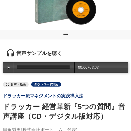
優秀各社の智恵と戦略
事業家のロマンと経営
若手異才経営者の発想
専門家のアドバイス
リーダーの器量を学ぶ
テーマ
headset
音声サンプルを聴く
【12月】音声・映像
企業戦略に学ぶ
【6月】音声・映像
00:00
/
03:03
仕事のスキルと人間力を高める知恵を身につける
音声・動画
ダウンロード対応
最新トレンドと時代の潮流を押さえる
組織・採用・スキル
ドラッカー流マネジメントの実践導入法
ドラッカー 経営革新『5つの質問』音
業種
声講座（CD・デジタル版対応）
製造業
卸売・小売・飲食業
建設・不動産業
国永秀男
(株式会社ポートエム 代表)