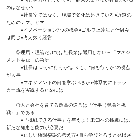
もに、教授よりのアドバイスを次の経営指導に
のはなぜか？
フィードバックする、ドラッカー公認の“マネジメ
●社長室ではなく、現場で変化は起きている●近道の
ントの語り部”である
ためのテマ、ヒマ
●イノベーション7つの機会●ゴルフ上達法と仕組み
は同じ●考え抜く経営
◎理屈・理論だけでは社長業は通用しない＝「マネジ
メント実践」の急所
●社長は“いかに行うか”よりも、“何を行うか”の視点
が大事
●マネジメントの何を学ぶべきか●体系的にドラッ
カー流を実践するためには
◎人と会社を育てる最高の道具は「仕事（現場と挑
戦）」である
●「挑戦できる仕事」を与えよ！未知への挑戦には、
新たな知恵と能力が必要だ
●正しい権限委譲の考え方●自ら学びとろうと発憤さ