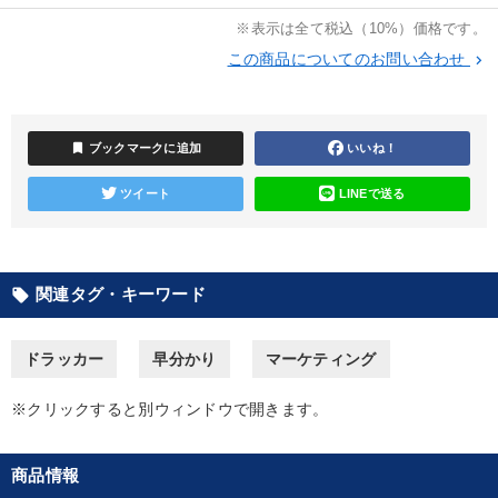
※表示は全て税込（10%）価格です。
【2026年7月】音声・映像ご案内商品
数字・税務・決算書
この商品についてのお問い合わせ
keyboard_arrow_right
全国経営者セミナー収録〈売れ筋・人気ランキング〉＆新刊・好
評講話
経営リーダーの考え方と戦略を学ぶ
【3月】音声・映像
bookmark
ブックマークに追加
いいね！
【最新刊】時代を超える経営150の言葉＋社長のスピーチ・話材
ツイート
LINEで送る
集２タイトル
最新刊・戦略参謀ChatGPT実戦法と中小企業のDXと講話ご案内
関連タグ・キーワード
local_offer
企業戦略に学ぶ
経済・景気・相場予測
2025年夏季全国経営者セミナー収録講演ＣＤ・講演ＤＶＤ・デジ
ドラッカー
早分かり
マーケティング
タル版（音声／動画ストリーミング・ダウンロード）
※クリックすると別ウィンドウで開きます。
目的別
商品情報
業績を伸ばしたい
組織を強化したい
パフォーマンス向上