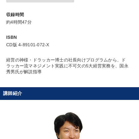
感動講話
ドラッカー
インフレ対策・値上げ
収録時間
約4時間47分
リベラルアーツ
イノベーション
一流人
ISBN
両利きの経営
上場企業
株式投資
ブランディング
CD版 4-89101-072-X
商品開発
聞き手・作間信司
採用
経営の神様・ドラッカー博士の社長向けプログラムから、ド
ラッカー流マネジメント実践に不可欠の5大経営実務を、国永
テレビ・ネットで話題
インバウンド
資産運用
秀男氏が解説指導
一倉定
人事戦略
デザイン
交渉
お金の授業
講師紹介
会社数字を学ぶ
地方企業の勝ち方
コロナ禍対策
※「更新」を押すと「タグ・キーワード」を更新いただけます。