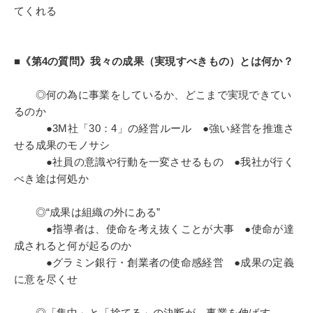
てくれる
■《第4の質問》我々の成果（実現すべきもの）とは何か？
◎何の為に事業をしているか、どこまで実現できてい
るのか
●3M社「30：4」の経営ルール ●強い経営を推進さ
せる成果のモノサシ
●社員の意識や行動を一変させるもの ●我社が行く
べき途は何処か
◎“成果は組織の外にある”
●指導者は、使命を考え抜くことが大事 ●使命が達
成されると何が起るのか
●グラミン銀行・創業者の使命感経営 ●成果の定義
に意を尽くせ
◎「集中」と「捨てる」の決断が、事業を伸ばす