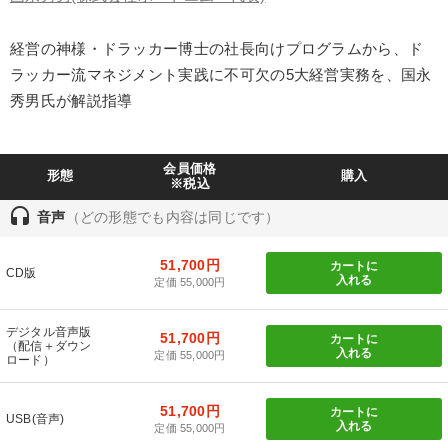
IT・サービス・金融業
コンサルタント
専門家
経営の神様・ドラッカー博士の社長向けプログラムから、ド
キーワード
ラッカー流マネジメント実践に不可欠の5大経営実務を、国永
秀男氏が解説指導
資産運用
投資
歴史に学ぶ
老舗企業
会員価格
生き方の指針
販売戦略
形態
購入
※税込
headset
音声
（どの形態でも内容は同じです）
※「更新」を押すと「テーマ」「キーワード」を更新いただけます。
51,700円
カートに
CD版
入れる
経営音声・動画を探す
ondemand_video
refresh
定価 55,000円
更新する
全国経営者セミナー収録物以外の経営教材（全762タイトル）からお探
デジタル音声版
しいただけます
51,700円
カートに
（配信＋ダウン
入れる
定価 55,000円
ロード）
カテゴリー
51,700円
カートに
USB(音声)
入れる
定価 55,000円
【4月】音声・映像
歴史・古典に学ぶ実務講話