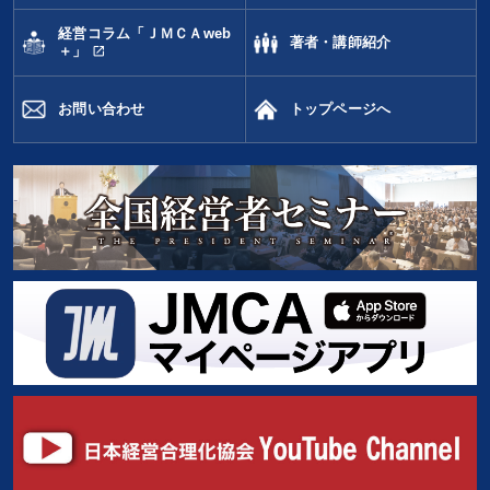
経営コラム「ＪＭＣＡweb
著者・講師紹介
open_in_new
＋」
お問い合わせ
トップページへ