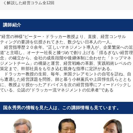
く解説した経営コラム全12回
講師紹介
“経営の神様”ピーター・ドラッカー教授より、直接、経営コンサル
ティングの要諦を伝授されてきた、数少ない日本人の一人。
経営指導歴２０余年。“正しいマネジメント導入が、企業繁栄への近
道”と主唱し、オーナー社長と膝づめで創り上げる「揺るぎない経営理
念」の確立から、会社の成長段階や後継体制に合わせた「トップマネ
ジメントチーム」の構築と運営、経営戦略の革新、実践戦術レベルの
策定まで、幹部社員をも引き込む親身な指導に定評がある。
ドラッカー教授の生前、毎年、米国クレアモントの自宅を訪ね、自
ら遭遇した経営課題を問答。師と慕う小林薫氏や上田惇生氏らととも
に、教授より授かったアドバイスを次の経営指導にフィードバックし
ている、公認の“ドラッカー流マネジメントの伝承者”である
国永秀男の情報を見た人は、この講師情報も見ています。