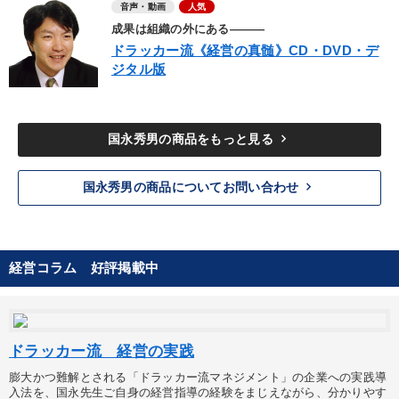
音声・動画
人気
成果は組織の外にある―――
ドラッカー流《経営の真髄》CD・DVD・デ
ジタル版
keyboard_arrow_right
国永秀男の商品をもっと見る
keyboard_arrow_right
国永秀男の商品についてお問い合わせ
経営コラム 好評掲載中
ドラッカー流 経営の実践
膨大かつ難解とされる「ドラッカー流マネジメント」の企業への実践導
入法を、国永先生ご自身の経営指導の経験をまじえながら、分かりやす