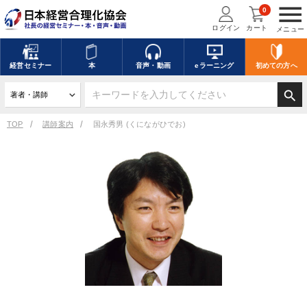
menu
0
ログイン
カート
メニュー
経営
セミナー
本
音声・動画
eラーニング
初めての方
へ
search
TOP
講師案内
国永秀男 (くにながひでお)