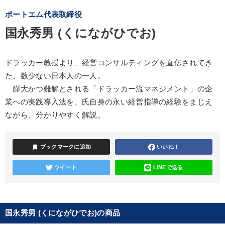
ポートエム代表取締役
国永秀男 (くにながひでお)
ドラッカー教授より、経営コンサルティングを直伝されてき
た、数少ない日本人の一人。
膨大かつ難解とされる「ドラッカー流マネジメント」の企
業への実践導入法を、氏自身の永い経営指導の経験をまじえ
ながら、分かりやすく解説。
bookmark
ブックマークに追加
いいね！
ツイート
LINEで送る
国永秀男 (くにながひでお)の商品