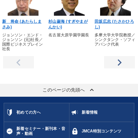
新 将命 (あたらしま
杉山巌海 (すぎやまが
田坂広志 (たさかひろ
さみ)
んかい)
し)
ジョンソン・エンド・
名古屋大原学園学園長
多摩大学大学院教授／
ジョンソン (元)社長／
シンクタンク・ソフィ
国際ビジネスブレイン
アバンク代表
社長
keyboard_arrow_up
このページの先頭へ
初めての方へ
新着情報
新着セミナー・新刊本・音
JMCA特別コンテンツ
声・動画