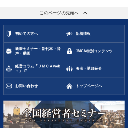
keyboard_arrow_up
このページの先頭へ
初めての方へ
新着情報
新着セミナー・新刊本・音
JMCA特別コンテンツ
声・動画
経営コラム「ＪＭＣＡweb
著者・講師紹介
open_in_new
＋」
お問い合わせ
トップページへ