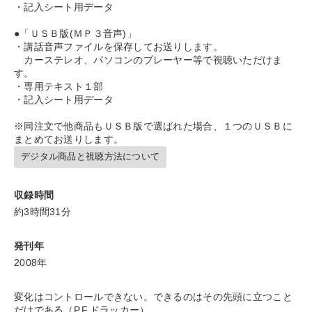
・記入シート用データ
タグ・キーワード
●「ＵＳＢ版(ＭＰ３音声)」
・講話音声ファイルを保存してお送りします。
カーステレオ、パソコンのプレーヤー等で視聴いただけま
通販
理念・パーパス
松下幸之助
創業者
す。
・専用テキスト１部
コミュニケーション
企業文化
心を磨く
・記入シート用データ
多様性・ダイバーシティ
会社数字を学ぶ
入門篇
※同注文で他商品もＵＳＢ版で選ばれた場合、１つのＵＳＢに
まとめてお送りします。
ドラッカー
IT・デジタル活用
企業再建
投資
デジタル商品と視聴方法について
デジタルマーケティング
AI
株式投資
両利きの経営
収録時間
営業
MBA
インフレ対策・値上げ
サービス
約3時間31分
仕組み
銀行交渉
発刊年
2008年
※「更新」を押すと「タグ・キーワード」を更新いただけます。
変化はコントロールできない。できるのはその先頭に立つこと
だけである（P.F.ドラッカー）