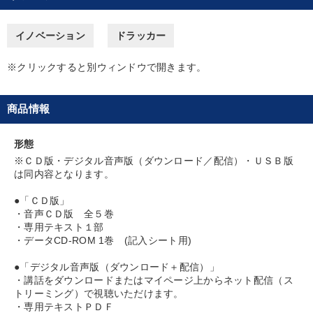
後継者に聞かせたい
経営体系を学びたい
イノベーション
ドラッカー
経営を改善したい
リーダーの魅力向上
※クリックすると別ウィンドウで開きます。
社員研修を行いたい
販売力を強化したい
商品情報
キーワード
形態
※ＣＤ版・デジタル音声版（ダウンロード／配信）・ＵＳＢ版
金融
中村天風
お金の授業
採用
推薦
は同内容となります。
老舗企業
●「ＣＤ版」
・音声ＣＤ版 全５巻
・専用テキスト１部
※「更新」を押すと「カテゴリー」「目的別」「キーワード」を更新いただけます。
・データCD-ROM 1巻 (記入シート用)
●「デジタル音声版（ダウンロード＋配信）」
タグから探す
local_offer
refresh
更新する
・講話をダウンロードまたはマイページ上からネット配信（ス
トリーミング）で視聴いただけます。
すべての音声・動画（全2077タイトル）からお探しいただけます
・専用テキストＰＤＦ