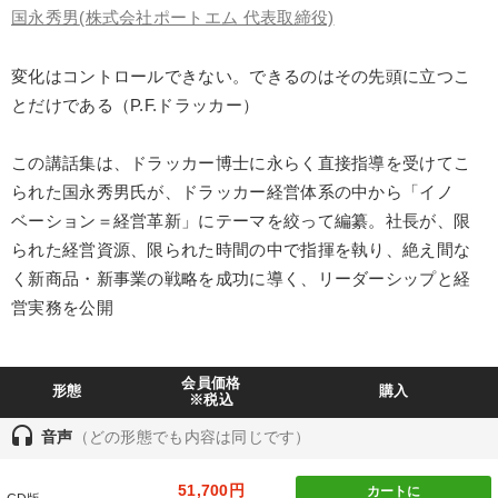
国永秀男
(株式会社ポートエム 代表取締役)
製造業
卸売・小売・飲食業
建設・不動産業
変化はコントロールできない。できるのはその先頭に立つこ
IT・サービス・金融業
コンサルタント
専門家
とだけである（P.F.ドラッカー）
キーワード
この講話集は、ドラッカー博士に永らく直接指導を受けてこ
られた国永秀男氏が、ドラッカー経営体系の中から「イノ
テレビ・ネットで話題
リーダーシップ
経営計画
ベーション＝経営革新」にテーマを絞って編纂。社長が、限
られた経営資源、限られた時間の中で指揮を執り、絶え間な
株式投資
営業
金融
く新商品・新事業の戦略を成功に導く、リーダーシップと経
営実務を公開
※「更新」を押すと「テーマ」「キーワード」を更新いただけます。
会員価格
経営音声・動画を探す
ondemand_video
refresh
更新する
形態
購入
※税込
全国経営者セミナー収録物以外の経営教材（全762タイトル）からお探
headset
音声
（どの形態でも内容は同じです）
しいただけます
51,700円
カートに