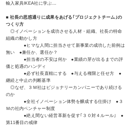
輸入家具IKEA社に学ぶ…
■ 社長の思惑通りに成果をあげる｢プロジェクトチーム｣の
つくり方
◎イノベーションを成功させる人材・組織、社長の特命
組織の動かし方
●ヒマな人間に担当させて新事業の成功した前例は
無い ●兼任か、選任か？
●担当者の不安は何か ●業績の芽が出るまでの評
価と処遇のハンディ
●必ず社長直轄にする ●与える権限と任せ方 ●
継続と中止の判断基準
◎なぜ、３Ｍ社はビジョナリーカンパニーであり続ける
のか
●全社イノベーション体勢を醸成する仕掛け ●３
Ｍの社内ベンチャー制度
●絶え間ない経営革新を促す｢３０対４ルール｣ ●
第11番目の戒律