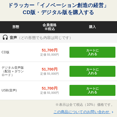
ドラッカー「イノベーション創造の経営」
CD版・デジタル版を購入する
会員価格
形態
購入
※税込
headset
音声
（どの形態でも内容は同じです）
51,700円
カートに
CD版
入れる
定価 55,000円
デジタル音声版
51,700円
カートに
（配信＋ダウン
入れる
定価 55,000円
ロード）
51,700円
カートに
USB(音声)
入れる
定価 55,000円
※表示は全て税込（10%）価格です。
この商品についてのお問い合わせ
keyboard_arrow_right