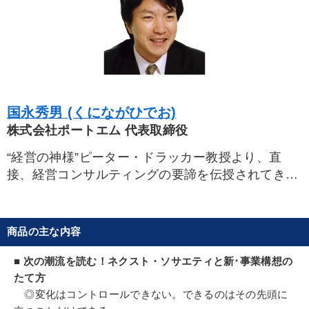
国永秀男 (くにながひでお)
株式会社ポートエム 代表取締役
“経営の神様”ピーター・ドラッカー教授より、直
接、経営コンサルティングの要諦を伝授されてき
た、数少ない日本人の一人。
経営指導歴20年。“正しいマネジメント導入が、
企業繁栄への近道”と主唱し、オーナー社長と膝づ
商品の主な内容
めで創り上げる「揺るぎない経営理念」の確立か
ら、会社の成長段階や後継体制に合わせた「トップ
■ 次の潮流を読む！ネクスト・ソサエティと新･事業構想の
マネジメントチーム」の構築と運営、経営戦略の革
たて方
新、実践戦術レベルの策定まで、幹部社員をも引き
◎変化はコントロールできない。できるのはその先頭に