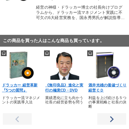
経営の神様・ドラッカー博士の社長向けプログ
ラムから、ドラッカー流マネジメント実践に不
可欠の5大経営実務を、国永秀男氏が解説指導…
この商品を買った人はこんな商品も買っています。
ドラッカー 経営革新
《無印良品》進化と実
酒井光雄の価値づくり
『5つの質問』
行の極意CD・DVD
経営ＣＤ
ドラッカー流マネジメ
業績悪化に立ち向かう
利益を上げ続ける５つ
ントの実践導入法
社長の経営姿勢を問う
の事業戦略と社長の決
断