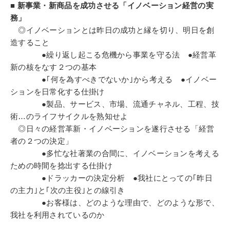
■ 新事業・新商品を成功させる「イノベーション経営の実
務」
◎イノベーションとは昨日の成功と縁を切り、明日を創
造すること
●繰り返し起こる危機から事業を守る法 ●経営革
新の核をなす２つの基本
●｢何を為すべきでないか｣から考える ●イノベー
ションを日常化する仕掛け
●製品、サービス、市場、流通チャネル、工程、技
術…のライフサイクルを熟知せよ
◎日々の経営革新・イノベーションを遂行させる「経営
者の２つの決定」
●多忙な社著業の合間に、イノベーションを考える
ための時間を捻出する仕掛け
●ドラッカーの決定分析 ●我社にとっての｢昨日
の主力｣と｢次の主役｣との線引き
●お客様は、どのような理由で、どのような形で、
我社を利用されているのか