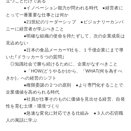
込む親身な指導に定評がある。
立つことだけである
●イノベーション能力が問われる時代 ●経営者に
2005年までの毎年、生前のドラッカー教授を米国
とって一番重要な仕事とは何か
クレアモントの自宅に訪ね、自ら遭遇した経営の課
●21世紀のリーダーシップ ●ビジョナリーカンパ
題を問答。師と慕う小林薫氏や上田惇生氏らととも
ニーに経営者が学ぶべきこと
に、教授より受けたアドバイスを次の経営指導に実
●明確な組織の使命を持たずして、次の企業成長は
践実証する、ドラッカー公認の“マネジメント理
見込めない
論”の伝承者である。
●日本の食品メーカーY社を、１千億企業にまで導
いた｢ドラッカー５つの質問｣
◎知識社会で勝ち続けるために、企業がなすべきこと
●「HOW(どうやるか)から、「WHAT(何を為すべ
きか)」への経営のシフト
●権限委譲の２つの原則 ●より専門化することで
企業価値を高められる時代
●社員が仕事そのものに価値を見出せる経営、自発
性を育む土壌・環境づくり
●急速な変化に対応できる仕組み ●３人の石切職
人の寓話に学ぶ