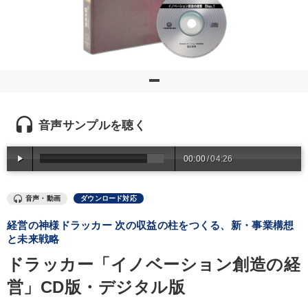
優秀各社の智恵と戦略
事業家のロマンと経営
若手異才経営者の発想
専門家のアドバイス
リーダーの器量を学ぶ
テーマ
headset
音声サンプルを聴く
最新刊・戦略参謀ChatGPT実戦法と中小企業のDXと講話ご案内
00:00
/
04:26
全国経営者セミナー収録〈売れ筋・人気ランキング〉＆新刊・好
評講話
音声・動画
ダウンロード対応
数字・税務・決算書
【1月】音声・映像
企業戦略に学ぶ
経営の神様ドラッカー 次の収益の柱をつくる、新・事業構想
と未来戦略
2025年春季全国経営者セミナー収録講演ＣＤ・講演ＤＶＤ・デジ
タル版（音声／動画ストリーミング・ダウンロード）
ドラッカー「イノベーション創造の経
営」CD版・デジタル版
業種