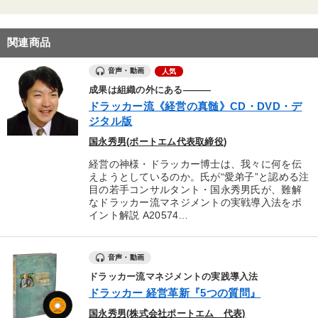
関連商品
音声・動画
人気
成果は組織の外にある―――
ドラッカー流《経営の真髄》CD・DVD・デ
ジタル版
国永秀男(ポートエム代表取締役)
経営の神様・ドラッカー博士は、我々に何を伝
えようとしているのか。氏が“愛弟子”と認める注
目の若手コンサルタント・国永秀男氏が、難解
なドラッカー流マネジメントの実戦導入法をポ
イント解説 A20574…
音声・動画
ドラッカー流マネジメントの実践導入法
ドラッカー 経営革新『5つの質問』
国永秀男(株式会社ポートエム 代表)