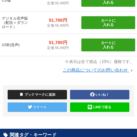
カテゴリー
CD版
入れる
定価 55,000円
【4月】音声・映像
営業・社員研修
デジタル音声版
51,700円
カートに
（配信＋ダウン
入れる
定価 55,000円
ロード）
仕事のスキルと人間力を高める知恵を身につける
51,700円
カートに
全国経営者セミナー収録〈売れ筋・人気ランキング〉＆新刊・好
USB(音声)
入れる
評講話
定価 55,000円
社員が自律的に動き出す組織づくり
企業戦略に学ぶ
※表示は全て税込（10%）価格です。
この商品についてのお問い合わせ
keyboard_arrow_right
【3月】音声・映像
最新刊・戦略参謀ChatGPT実戦法と中小企業のDXと講話ご案内
bookmark
ブックマークに追加
いいね！
経営戦略・経営実務
【5月】音声・映像
ツイート
LINEで送る
後継社長・アトツギ
147回春季大会
目的別
関連タグ・キーワード
local_offer