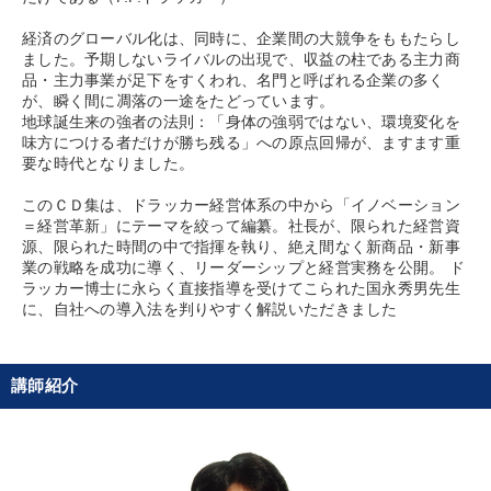
経済のグローバル化は、同時に、企業間の大競争をももたらし
ました。予期しないライバルの出現で、収益の柱である主力商
品・主力事業が足下をすくわれ、名門と呼ばれる企業の多く
が、瞬く間に凋落の一途をたどっています。
地球誕生来の強者の法則：「身体の強弱ではない、環境変化を
味方につける者だけが勝ち残る」への原点回帰が、ますます重
要な時代となりました。
このＣＤ集は、ドラッカー経営体系の中から「イノベーション
＝経営革新」にテーマを絞って編纂。社長が、限られた経営資
源、限られた時間の中で指揮を執り、絶え間なく新商品・新事
業の戦略を成功に導く、リーダーシップと経営実務を公開。 ド
ラッカー博士に永らく直接指導を受けてこられた国永秀男先生
に、自社への導入法を判りやすく解説いただきました
講師紹介