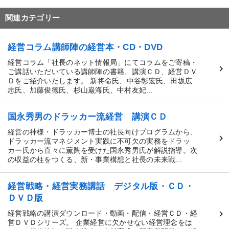
関連カテゴリー
経営コラム講師陣の経営本・CD・DVD
経営コラム「社長のネット情報局」にてコラムをご寄稿・
ご講話いただいている講師陣の書籍、講演ＣＤ、経営ＤＶ
Ｄをご紹介いたします。 新将命氏、中谷彰宏氏、田坂広
志氏、加藤俊徳氏、杉山巌海氏、中村友妃...
国永秀男のドラッカー流経営 講演ＣＤ
経営の神様・ドラッカー博士の社長向けプログラムから、
ドラッカー流マネジメント実践に不可欠の実務をドラッ
カー氏から直々に薫陶を受けた国永秀男氏が解説指導。次
の収益の柱をつくる、新・事業構想と社長の未来戦...
経営戦略・経営実務講話 デジタル版・ＣＤ・
ＤＶＤ版
経営戦略の講演ダウンロード・動画・配信・経営ＣＤ・経
営ＤＶＤシリーズ。 企業経営に欠かせない経営理念をは