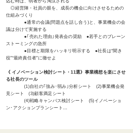
込む時は、弱者から淘汰される
◎経営陣・社員の眼を、成長の機会に向けさせるための
仕組みづくり
●通常の会議(問題点を話し合う)と、事業機会の会
議は分けて実施する
●｢売れた理由｣発表会の奨励 ●若手とのブレーン
ストーミングの急所
●目標と期限をハッキリ明示する ●社長は“聞き
役”“最終責任者”に徹せよ
《 イノベーション検討シート・11選》事業構想を楽にさせ
る社長のツール
(1)自社の｢強み･弱み｣分析シート (2)事業機会発
見シート (3)顧客満足シート
(4)戦略キャンバス検討シート (5)イノベーショ
ン･アクションプランシート…