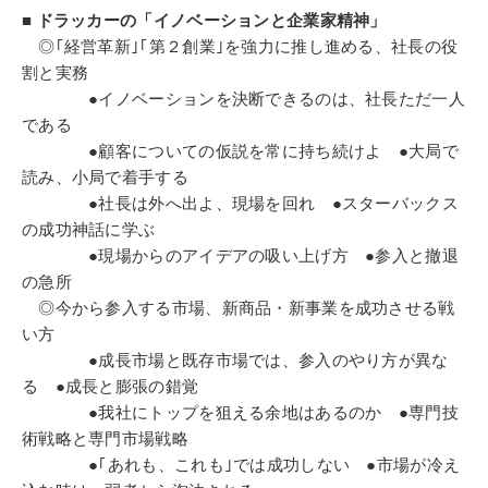
■ ドラッカーの「イノベーションと企業家精神」
◎｢経営革新｣｢第２創業｣を強力に推し進める、社長の役
割と実務
●イノベーションを決断できるのは、社長ただ一人
である
●顧客についての仮説を常に持ち続けよ ●大局で
読み、小局で着手する
●社長は外へ出よ、現場を回れ ●スターバックス
の成功神話に学ぶ
●現場からのアイデアの吸い上げ方 ●参入と撤退
の急所
◎今から参入する市場、新商品・新事業を成功させる戦
い方
●成長市場と既存市場では、参入のやり方が異な
る ●成長と膨張の錯覚
●我社にトップを狙える余地はあるのか ●専門技
術戦略と専門市場戦略
●｢あれも、これも｣では成功しない ●市場が冷え