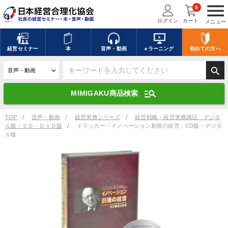
menu
0
ログイン
カート
メニュー
キーワードを入力して探す
edit
経営
セミナー
本
音声・動画
eラーニング
初めての方
へ
search
デジタル版対応のみ検索結果に表示する
manage_search
MIMIGAKU商品検索
search
上記の条件で検索
TOP
音声・動画
経営実務シリーズ
経営戦略・経営実務講話 デジタ
ル版・ＣＤ・ＤＶＤ版
ドラッカー「イノベーション創造の経営」CD版・デジタ
ル版
講演収録物を探す
mic
refresh
更新する
全国経営者セミナー講演収録物（全1315タイトル）からお探しいただけ
ます
カテゴリー