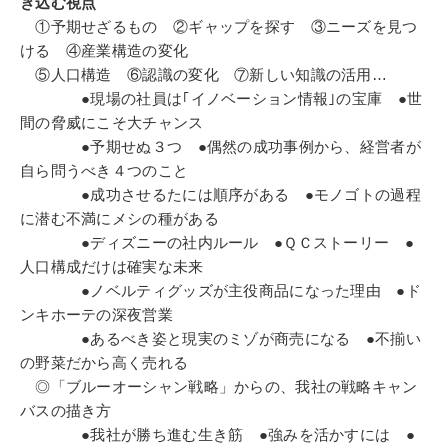
き込む視点
①予期せざるもの ②ギャップを探す ③ニーズを見つ
ける ④産業構造の変化
⑤人口構造 ⑥認識の変化 ⑦新しい知識の活用…
●現場の社員は｢イノベーション情報｣の宝庫 ●世
間の脅威にこそ大チャンス
●予期せぬ３つ ●偶然の成功事例から、経営者が
自ら問うべき４つのこと
●成功させるたには順序がある ●モノゴトの過程
に潜む不満にメシの種がある
●ディズニーの社内ルール ●ＱＣストーリー ●
人口構成だけは確実な未来
●ノベルティグッズが主役商品になった理由 ●ド
ンキホーテの深夜営業
●あるべき姿と現実のミゾが商売になる ●不揃い
の野菜だから高く売れる
◎「ブルーオーシャン戦略」からの、我社の戦略キャン
バスの描き方
●我社が勝ち進む生き筋 ●強みを活かすには ●