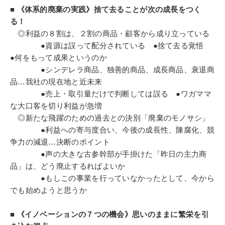
■ 《体系的廃棄の実践》捨て去ることが次の成長をつく
る！
◎利益の８割は、２割の商品・顧客から成り立っている
●資源は誤って配分されている ●捨て去る覚悟
●何をもって成果というのか
●シンデレラ商品、独善的商品、成長商品、衰退商
品…我社の現在地と近未来
●売上・取引量だけで判断しては誤る ●ワガママ
な大口客を切り利益が急増
◎新たな飛躍のための過去との決別「廃棄のモノサシ」
●利益への寄与度合い、今後の成長性、陳腐化、競
争力の減退…決断のポイント
●声の大きな古参幹部が手掛けた「昨日の主力商
品」は、どう廃止するればよいか
●もしこの事業を行っていなかったとして、今から
でも始めようと思うか
■ 《イノベーションの７つの機会》思いのままに繁栄を引