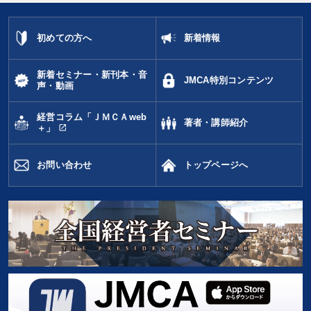
タグから探す
local_offer
refresh
更新する
初めての方へ
新着情報
すべての音声・動画（全2077タイトル）からお探しいただけます
新着セミナー・新刊本・音
JMCA特別コンテンツ
タグ・キーワード
声・動画
経営コラム「ＪＭＣＡweb
節税
スポーツ関連
推薦
リーダーシップ
著者・講師紹介
open_in_new
＋」
未来先見
伝統・文化
ビジネスモデル
老舗企業
お問い合わせ
トップページへ
株式投資
プレゼン
聞き手・作間信司
稲盛和夫
資産運用
賃金制度
経営計画
株式市場
金利
ブランディング
企業再建
MBA
FCビジネス
後継者
多角化・新規事業
リベラルアーツ
※「更新」を押すと「タグ・キーワード」を更新いただけます。