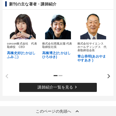
歴史・古典に学ぶ実務講話
新刊の主な著者・講師紹介
目的別
パフォーマンス向上
リーダーの魅力向上
発想力を磨きたい
組織を強化したい
経営を改善したい
concon株式会社 代表
株式会社雨風太陽 代表
株式会社サイエンス
髙
取締役 CEO
取締役社長
ホールディングス 代
村
表取締役会長
髙橋史好(たかはし
高橋博之(たかはし
し
新事業・新商品づくり
青山恭明(あおやま
ふみこ)
ひろゆき)
やすあき )
キーワード
中村天風
金利
サービス
経営計画
松下幸之助
keyboard_arrow_right
講師紹介一覧を見る
M&A
keyboard_arrow_up
※「更新」を押すと「カテゴリー」「目的別」「キーワード」を更新いただけます。
このページの先頭へ