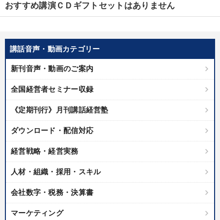
おすすめ講演ＣＤギフトセットはありません
優秀各社の智恵と戦略
事業家のロマンと経営
若手異才経営者の発想
専門家のアドバイス
リーダーの器量を学ぶ
講話音声・動画カテゴリー
新刊音声・動画のご案内
テーマ
全国経営者セミナー収録
会社のパフォーマンスを高める講話
《定期刊行》月刊講話経営塾
経営リーダーの考え方と戦略を学ぶ
資産戦略
ダウンロード・配信対応
「利上げ時代の最新・銀行対策」＋「不動産市況予測」＋「市場
経営戦略・経営実務
予測と株式投資」最新刊
人材・組織・採用・スキル
経済・景気・相場予測
会社数字・税務・決算書
経営者のための《音声・動画で学ぶ》講演シリーズ
マーケティング