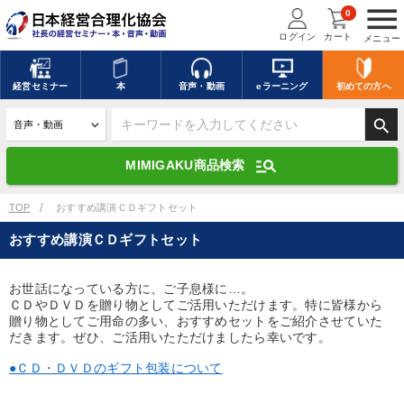
menu
0
ログイン
カート
メニュー
キーワードを入力して探す
edit
経営
セミナー
本
音声・動画
eラーニング
初めての方
へ
search
デジタル版対応のみ検索結果に表示する
manage_search
MIMIGAKU商品検索
search
上記の条件で検索
TOP
おすすめ講演ＣＤギフトセット
おすすめ講演ＣＤギフトセット
講演収録物を探す
mic
refresh
更新する
お世話になっている方に、ご子息様に…。
ＣＤやＤＶＤを贈り物としてご活用いただけます。特に皆様から
全国経営者セミナー講演収録物（全1315タイトル）からお探しいただけ
ます
贈り物としてご用命の多い、おすすめセットをご紹介させていた
だきます。ぜひ、ご活用いたただけましたら幸いです。
カテゴリー
●ＣＤ・ＤＶＤのギフト包装について