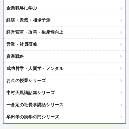
業種
企業戦略に学ぶ
製造業
卸売・小売・飲食業
建設・不動産業
経済・景気・相場予測
IT・サービス・金融業
コンサルタント
専門家
経営変革・改善・生産性向上
営業・社員研修
キーワード
資産戦略
海外の成功事例
AI
ドラッカー
思考法
話し方
成功哲学・人間学・メンタル
金利
お金の授業シリーズ
中村天風講話集シリーズ
※「更新」を押すと「テーマ」「キーワード」を更新いただけます。
一倉定の社長学講話シリーズ
経営音声・動画を探す
ondemand_video
refresh
更新する
牟田學の実学の門シリーズ
全国経営者セミナー収録物以外の経営教材（全762タイトル）からお探
しいただけます