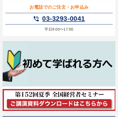
お電話でのご注文・お申込み
カテゴリー
03-3293-0041
phone_in_talk
経営戦略・経営実務
平日9:00〜17:00
2025年夏季全国経営者セミナー収録講演ＣＤ・講演ＤＶＤ・デジ
タル版（音声／動画ストリーミング・ダウンロード）
【4月】音声・映像
改善・生産性向上
仕事のスキルと人間力を高める知恵を身につける
《強い財務を実践する経営者》講話４選
経済・景気・相場予測
2026年夏季全国経営者セミナー収録講演ＣＤ・講演ＤＶＤ・デジ
タル版（音声／動画ストリーミング・ダウンロード）
148回夏季大会
大竹愼一書籍
井上和弘の財務力UP