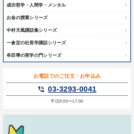
成功哲学・人間学・メンタル
カテゴリー
お金の授業シリーズ
【最新刊】精神科医・和田秀樹の「老いない力」＋健康な社長と
中村天風講話集シリーズ
会社をつくる厳選講話
一倉定の社長学講話シリーズ
《強い財務を実践する経営者》講話４選
企業戦略に学ぶ
牟田學の実学の門シリーズ
歴史・古典に学ぶ実務講話
2025年夏季全国経営者セミナー収録講演ＣＤ・講演ＤＶＤ・デジ
タル版（音声／動画ストリーミング・ダウンロード）
お電話でのご注文・お申込み
【1月】音声・映像
【6月】音声・映像
03-3293-0041
phone_in_talk
【12月】音声・映像
組織・採用・スキル
マーケティング
平日9:00〜17:00
【5月】音声・映像
成功哲学・人間学
目的別