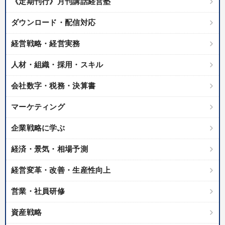
《定期刊行》月刊講話経営塾
業種
ダウンロード・配信対応
製造業
卸売・小売・飲食業
建設・不動産業
経営戦略・経営実務
IT・サービス・金融業
コンサルタント
専門家
人材・組織・採用・スキル
キーワード
会社数字・税務・決算書
マーケティング
不動産
労務問題・人事対策
経営計画
SNS活用
企業戦略に学ぶ
マネジメント
投資
経済・景気・相場予測
※「更新」を押すと「テーマ」「キーワード」を更新いただけます。
経営変革・改善・生産性向上
経営音声・動画を探す
ondemand_video
営業・社員研修
refresh
更新する
全国経営者セミナー収録物以外の経営教材（全762タイトル）からお探
資産戦略
しいただけます