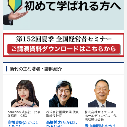
経営を改善したい
リーダーの魅力向上
社長の姿勢を学びたい
組織を強化したい
販売力を強化したい
財務・数字力の向上
キーワード
新刊の主な著者・講師紹介
後継者
リピート
マネジメント
理念・パーパス
異発想
通信販売
※「更新」を押すと「カテゴリー」「目的別」「キーワード」を更新いただけます。
タグから探す
local_offer
concon株式会社 代表
株式会社雨風太陽 代表
株式会社サイエンス
髙
refresh
更新する
取締役 CEO
取締役社長
ホールディングス 代
村
表取締役会長
髙橋史好(たかはし
高橋博之(たかはし
すべての音声・動画（全2077タイトル）からお探しいただけます
し
青山恭明(あおやま
ふみこ)
ひろゆき)