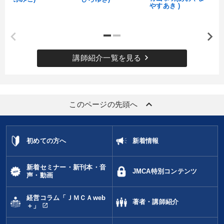
やすあき )
タグ・キーワード
企業文化
採用
政治家
不動産
企業成長
keyboard_arrow_right
講師紹介一覧を見る
入門篇
人事戦略
海外の成功事例
多様性・ダイバーシティ
テレビ・ネットで話題
資産保全
keyboard_arrow_up
このページの先頭へ
会社を守る
MBA
商品開発
井上和弘
生産性向上
トレンド
創業者
大竹愼一
成功哲学
中村天風
初めての方へ
新着情報
金融
仕事術・ビジネスハック
理念・パーパス
新着セミナー・新刊本・音
JMCA特別コンテンツ
声・動画
※「更新」を押すと「タグ・キーワード」を更新いただけます。
経営コラム「ＪＭＣＡweb
著者・講師紹介
open_in_new
＋」