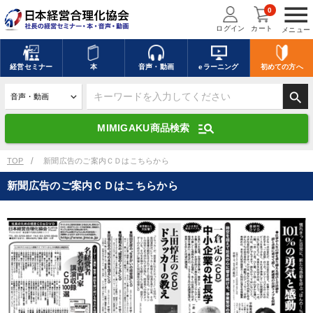
menu
0
ログイン
カート
メニュー
キーワードを入力して探す
edit
経営
セミナー
本
音声・動画
eラーニング
初めての方
へ
search
デジタル版対応のみ検索結果に表示する
manage_search
MIMIGAKU商品検索
search
上記の条件で検索
TOP
新聞広告のご案内ＣＤはこちらから
新聞広告のご案内ＣＤはこちらから
講演収録物を探す
mic
refresh
更新する
全国経営者セミナー講演収録物（全1315タイトル）からお探しいただけ
ます
カテゴリー