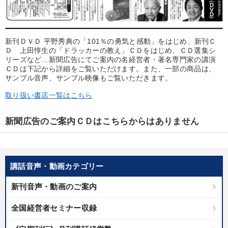
優秀各社の智恵と戦略
事業家のロマンと経営
若手異才経営者の発想
専門家のアドバイス
新刊ＤＶＤ 平野秀典の「101％の勇気と感動」をはじめ、新刊Ｃ
リーダーの器量を学ぶ
Ｄ 上田惇生の「ドラッカーの教え」ＣＤをはじめ、ＣＤ選集シ
リーズなど…新聞広告にてご案内の名経営者・著名専門家の講演
ＣＤは下記から詳細をご覧いただけます。また、一部の商品は、
サンプル音声、サンプル映像もご覧いただきます。
テーマ
取り扱い書店一覧はこちら
数字・税務・決算書
新聞広告のご案内ＣＤはこちらからはありません
経営者のための《音声・動画で学ぶ》講演シリーズ
【4月】音声・映像
【12月】音声・映像
講話音声・動画カテゴリー
【2026年7月】音声・映像ご案内商品
新刊音声・動画のご案内
2025年春季全国経営者セミナー収録講演ＣＤ・講演ＤＶＤ・デジ
タル版（音声／動画ストリーミング・ダウンロード）
全国経営者セミナー収録