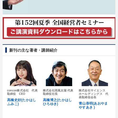
新刊の主な著者・講師紹介
concon株式会社 代表
株式会社雨風太陽 代表
株式会社サイエンス
髙
取締役 CEO
取締役社長
ホールディングス 代
村
表取締役会長
髙橋史好(たかはし
高橋博之(たかはし
し
青山恭明(あおやま
ふみこ)
ひろゆき)
やすあき )