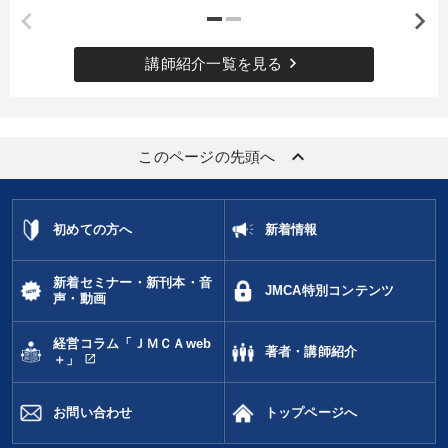
keyboard_arrow_right
講師紹介一覧を見る
keyboard_arrow_up
このページの先頭へ
初めての方へ
新着情報
新着セミナー・新刊本・音
JMCA特別コンテンツ
声・動画
経営コラム「ＪＭＣＡweb
著者・講師紹介
open_in_new
＋」
お問い合わせ
トップページへ