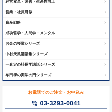
経営変革・改善・生産性向上
製造業
卸売・小売・飲食業
建設・不動産業
営業・社員研修
IT・サービス・金融業
コンサルタント
専門家
資産戦略
キーワード
成功哲学・人間学・メンタル
お金の授業シリーズ
コロナ禍対策
ドラッカー
松下幸之助
銀行交渉
中村天風講話集シリーズ
繁盛
成功哲学
一倉定の社長学講話シリーズ
※「更新」を押すと「テーマ」「キーワード」を更新いただけます。
牟田學の実学の門シリーズ
経営音声・動画を探す
ondemand_video
refresh
更新する
お電話でのご注文・お申込み
全国経営者セミナー収録物以外の経営教材（全761タイトル）からお探
しいただけます
03-3293-0041
phone_in_talk
カテゴリー