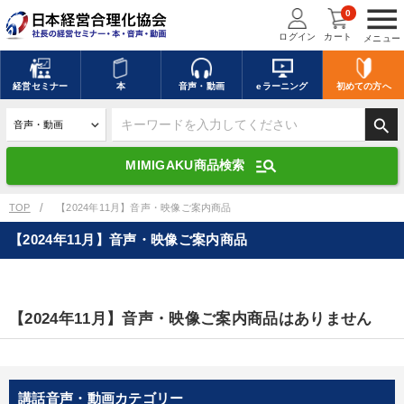
menu
0
ログイン
カート
メニュー
キーワードを入力して探す
edit
経営
セミナー
本
音声・動画
eラーニング
初めての方
へ
search
デジタル版対応のみ検索結果に表示する
manage_search
MIMIGAKU商品検索
search
上記の条件で検索
TOP
【2024年11月】音声・映像ご案内商品
【2024年11月】音声・映像ご案内商品
講演収録物を探す
mic
refresh
更新する
全国経営者セミナー講演収録物（全1315タイトル）からお探しいただけ
【2024年11月】音声・映像ご案内商品はありません
ます
カテゴリー
講話音声・動画カテゴリー