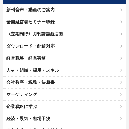
優秀各社の智恵と戦略
事業家のロマンと経営
新刊音声・動画のご案内
若手異才経営者の発想
専門家のアドバイス
全国経営者セミナー収録
リーダーの器量を学ぶ
《定期刊行》月刊講話経営塾
テーマ
ダウンロード・配信対応
経営戦略・経営実務
大竹愼一書籍
147回春季大会
【2月】音声・映像
人材・組織・採用・スキル
【6月】音声・映像
会社数字・税務・決算書
「利上げ時代の最新・銀行対策」＋「不動産市況予測」＋「市場
予測と株式投資」最新刊
マーケティング
企業戦略に学ぶ
企業戦略に学ぶ
経済・景気・相場予測
業種