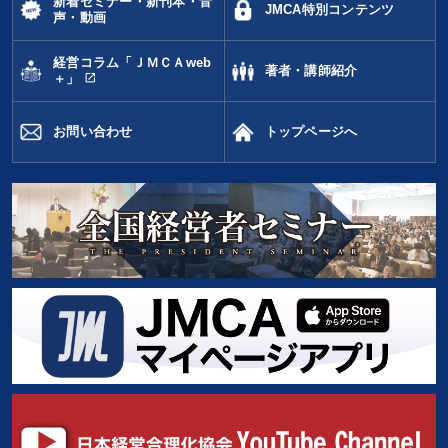
新着セミナー・新刊本・音
JMCA特別コンテンツ
声・動画
マーケティング
両利きの経営
稲盛和夫
FCビジネス
経営コラム「ＪＭＣＡweb
著者・講師紹介
open_in_new
＋」
不動産
不動産投資
採用
広報・PR
話し方
女性経営者
インフレ対策・値上げ
IT・デジタル活用
お問い合わせ
トップページへ
モノづくり
トレンド
銀行交渉
人事戦略
思考法
DX
労務問題・人事対策
中小企業
モチベーション
テレビ・ネットで話題
プレゼン
運勢・先見
※「更新」を押すと「タグ・キーワード」を更新いただけます。