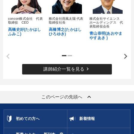
社長の姿勢を学びたい
財務・数字力の向上
concon株式会社 代表
株式会社雨風太陽 代表
株式会社サイエンス
髙
取締役 CEO
取締役社長
ホールディングス 代
財務・数字力の向上
新事業・新商品づくり
村
表取締役会長
髙橋史好(たかはし
高橋博之(たかはし
し
青山恭明(あおやま
ふみこ)
ひろゆき)
やすあき )
キーワード
資産保全
人事戦略
広報・PR
株式市場
トレンド
keyboard_arrow_right
講師紹介一覧を見る
営業
※「更新」を押すと「カテゴリー」「目的別」「キーワード」を更新いただけます。
keyboard_arrow_up
このページの先頭へ
タグから探す
local_offer
refresh
更新する
すべての音声・動画（全2076タイトル）からお探しいただけます
初めての方へ
新着情報
タグ・キーワード