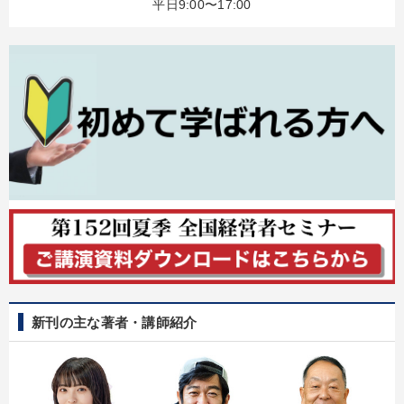
平日9:00〜17:00
改善・生産性向上
後継社長・アトツギ
資産戦略
【2月】音声・映像
【4月】音声・映像
マーケティング
「利上げ時代の最新・銀行対策」＋「不動産市況予測」＋「市場
予測と株式投資」最新刊
最新技術・トレンド
【2026年7月】音声・映像ご案内商品
2026年春季全国経営者セミナー収録講演ＣＤ・講演ＤＶＤ・デジ
タル版（音声／動画ストリーミング・ダウンロード）
会社のパフォーマンスを高める講話
社員が自律的に動き出す組織づくり
新刊の主な著者・講師紹介
目的別
後継者に聞かせたい
社員研修を行いたい