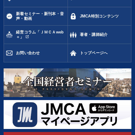
タグ・キーワード
新着セミナー・新刊本・音
JMCA特別コンテンツ
声・動画
運勢・先見
広報・PR
人事戦略
経営コラム「ＪＭＣＡweb
著者・講師紹介
open_in_new
＋」
デジタルマーケティング
会社数字を学ぶ
金融
ランチェスター戦略
大竹愼一
企業文化
営業
お問い合わせ
トップページへ
MBA
思考法
マネジメント
一倉定
コロナ禍対策
生産性向上
一流人
資産保全
モチベーション
後継者
賃金制度
松下幸之助
両利きの経営
ビジネスモデル
※「更新」を押すと「タグ・キーワード」を更新いただけます。