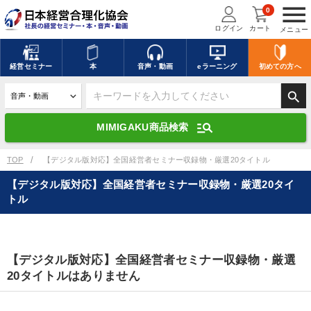
menu
0
ログイン
カート
メニュー
キーワードを入力して探す
edit
経営
セミナー
本
音声・動画
eラーニング
初めての方
へ
search
デジタル版対応のみ検索結果に表示する
manage_search
MIMIGAKU商品検索
search
上記の条件で検索
TOP
【デジタル版対応】全国経営者セミナー収録物・厳選20タイトル
【デジタル版対応】全国経営者セミナー収録物・厳選20タイ
トル
講演収録物を探す
mic
refresh
更新する
全国経営者セミナー講演収録物（全1315タイトル）からお探しいただけ
ます
【デジタル版対応】全国経営者セミナー収録物・厳選
20タイトルはありません
カテゴリー