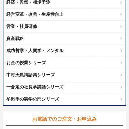
経済・景気・相場予測
製造業
卸売・小売・飲食業
建設・不動産業
経営変革・改善・生産性向上
IT・サービス・金融業
コンサルタント
専門家
営業・社員研修
キーワード
資産戦略
成功哲学・人間学・メンタル
地方企業の勝ち方
多角化・新規事業
モチベーション
お金の授業シリーズ
ブランディング
商品開発
採用
中村天風講話集シリーズ
※「更新」を押すと「テーマ」「キーワード」を更新いただけます。
一倉定の社長学講話シリーズ
経営音声・動画を探す
ondemand_video
refresh
更新する
牟田學の実学の門シリーズ
全国経営者セミナー収録物以外の経営教材（全762タイトル）からお探
しいただけます
お電話でのご注文・お申込み
カテゴリー