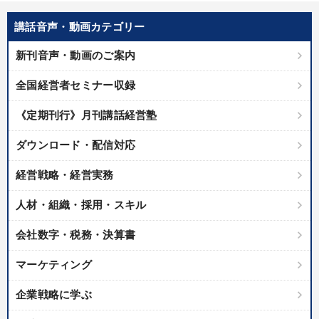
優秀各社の智恵と戦略
事業家のロマンと経営
講話音声・動画カテゴリー
若手異才経営者の発想
専門家のアドバイス
新刊音声・動画のご案内
リーダーの器量を学ぶ
全国経営者セミナー収録
テーマ
《定期刊行》月刊講話経営塾
ダウンロード・配信対応
会社のパフォーマンスを高める講話
大竹愼一書籍
経営戦略・経営実務
売上直結の営業力や販売力を獲得する
人材・組織・採用・スキル
2026年夏季全国経営者セミナー収録講演ＣＤ・講演ＤＶＤ・デジ
タル版（音声／動画ストリーミング・ダウンロード）
会社数字・税務・決算書
マーケティング
経営戦略・経営実務
マーケティング
企業戦略に学ぶ
業種