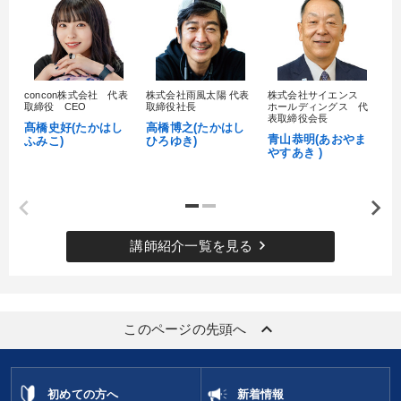
財務・数字力の向上
財務・数字力の向上
社員研修を行いたい
パフォーマンス向上
concon株式会社 代表
株式会社雨風太陽 代表
株式会社サイエンス
髙
取締役 CEO
取締役社長
ホールディングス 代
販売力を強化したい
財務・数字力の向上
村
表取締役会長
髙橋史好(たかはし
高橋博之(たかはし
し
青山恭明(あおやま
ふみこ)
ひろゆき)
やすあき )
キーワード
リピート
ドラッカー
理念・パーパス
資産運用
keyboard_arrow_right
講師紹介一覧を見る
マネジメント
労務問題・リスク対策
※「更新」を押すと「カテゴリー」「目的別」「キーワード」を更新いただけます。
keyboard_arrow_up
このページの先頭へ
タグから探す
local_offer
refresh
更新する
すべての音声・動画（全2077タイトル）からお探しいただけます
初めての方へ
新着情報