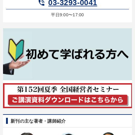
03-3293-0041
phone_in_talk
2026年春季全国経営者セミナー収録講演ＣＤ・講演ＤＶＤ・デジ
平日9:00〜17:00
タル版（音声／動画ストリーミング・ダウンロード）
「儲けの本質」を突く
経済・景気・相場予測
資産戦略
井上和弘の財務力UP
2025年春季全国経営者セミナー収録講演ＣＤ・講演ＤＶＤ・デジ
タル版（音声／動画ストリーミング・ダウンロード）
改善・生産性向上
経営者のための《音声・動画で学ぶ》講演シリーズ
【1月】音声・映像
経営リーダーの考え方と戦略を学ぶ
会社のパフォーマンスを高める講話
大竹愼一書籍
新刊の主な著者・講師紹介
目的別