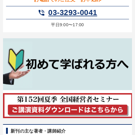
最新トレンドと時代の潮流を押さえる
【1月】音声・映像
03-3293-0041
phone_in_talk
音声と動画で学ぶ
平日9:00〜17:00
2026年春季全国経営者セミナー収録講演ＣＤ・講演ＤＶＤ・デジ
タル版（音声／動画ストリーミング・ダウンロード）
【5月】音声・映像
会社のパフォーマンスを高める講話
数字・税務・決算書
後継社長・アトツギ
最新刊・戦略参謀ChatGPT実戦法と中小企業のDXと講話ご案内
組織・採用・スキル
経営戦略・経営実務
大竹愼一書籍
目的別
リーダーの魅力向上
業績を伸ばしたい
後継者に聞かせたい
パフォーマンス向上
新刊の主な著者・講師紹介