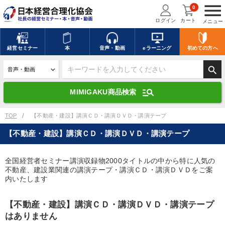
menu
0
ログイン
カート
メニュー
キーワードを入力して探す
edit
経営
セミナー
本
音声・動画
eラーニング
初めての方
へ
search
デジタル版対応のみ検索結果に表示する
manage_search
MIMIGAKU商品検索
search
上記の条件で検索
TOP
【不動産・建設】講演ＣＤ・講演ＤＶＤ・講演テープ
【不動産・建設】講演ＣＤ・講演ＤＶＤ・講演テープ
講演収録物を探す
mic
refresh
更新する
全国経営者セミナー講演収録物2000タイトルの中から特に人気の
不動産、建設業関連の講演テープ・講演ＣＤ・講演ＤＶＤをご案
全国経営者セミナー講演収録物（全1315タイトル）からお探しいただけ
ます
内いたします
カテゴリー
【不動産・建設】講演ＣＤ・講演ＤＶＤ・講演テープ
はありません