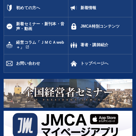
初めての方へ
新着情報
サービス
金融
経済予測
老舗企業
労務問題・リスク対策
リーダーシップ
プレゼン
新着セミナー・新刊本・音
JMCA特別コンテンツ
声・動画
SNS活用
デザイン
多様性・ダイバーシティ
経営コラム「ＪＭＣＡweb
著者・講師紹介
open_in_new
＋」
株式市場
プロ経営者
入門篇
相続・事業承継
金利
テレビ・ネットで話題
FCビジネス
後継者
お問い合わせ
トップページへ
通信販売
会社数字を学ぶ
※「更新」を押すと「タグ・キーワード」を更新いただけます。