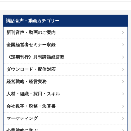
優秀各社の智恵と戦略
事業家のロマンと経営
若手異才経営者の発想
専門家のアドバイス
講話音声・動画カテゴリー
リーダーの器量を学ぶ
新刊音声・動画のご案内
全国経営者セミナー収録
テーマ
《定期刊行》月刊講話経営塾
オーナー社長の「現場力の経営」＋現場の「儲ける力」をさらに
高める教材２選
ダウンロード・配信対応
147回春季大会
【1月】音声・映像
148回夏季大会
経営戦略・経営実務
【12月】音声・映像
改善・生産性向上
人材・組織・採用・スキル
会社数字・税務・決算書
業種
マーケティング
製造業
卸売・小売・飲食業
建設・不動産業
企業戦略に学ぶ