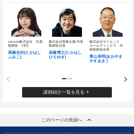
社長の姿勢を学びたい
組織を強化したい
キーワード
concon株式会社 代表
株式会社雨風太陽 代表
株式会社サイエンス
髙
松下幸之助
モチベーション
教育
対談・座談会
取締役 CEO
取締役社長
ホールディングス 代
村
表取締役会長
髙橋史好(たかはし
高橋博之(たかはし
し
ベンチャー
SNS活用
青山恭明(あおやま
ふみこ)
ひろゆき)
やすあき )
※「更新」を押すと「カテゴリー」「目的別」「キーワード」を更新いただけます。
タグから探す
local_offer
refresh
更新する
keyboard_arrow_right
講師紹介一覧を見る
すべての音声・動画（全2076タイトル）からお探しいただけます
タグ・キーワード
keyboard_arrow_up
このページの先頭へ
仕組み
不動産投資
生産性向上
リベラルアーツ