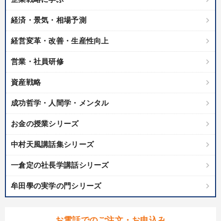
IT・サービス・金融業
コンサルタント
専門家
経済・景気・相場予測
経営変革・改善・生産性向上
キーワード
営業・社員研修
繁盛
会社数字を学ぶ
相続・事業承継
リピート
資産戦略
AI
新技術
成功哲学・人間学・メンタル
※「更新」を押すと「テーマ」「キーワード」を更新いただけます。
お金の授業シリーズ
中村天風講話集シリーズ
経営音声・動画を探す
ondemand_video
refresh
更新する
全国経営者セミナー収録物以外の経営教材（全761タイトル）からお探
一倉定の社長学講話シリーズ
しいただけます
牟田學の実学の門シリーズ
カテゴリー
お電話でのご注文・お申込み