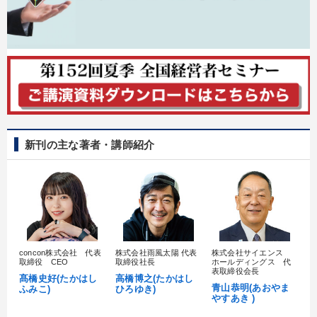
業種
製造業
卸売・小売・飲食業
建設・不動産業
IT・サービス・金融業
コンサルタント
専門家
キーワード
新刊の主な著者・講師紹介
企業文化
マーケティング
ブランディング
ベンチャー
コロナ禍対策
理念・パーパス
※「更新」を押すと「テーマ」「キーワード」を更新いただけます。
concon株式会社 代表
株式会社雨風太陽 代表
株式会社サイエンス
髙
取締役 CEO
取締役社長
ホールディングス 代
経営音声・動画を探す
ondemand_video
refresh
村
更新する
表取締役会長
髙橋史好(たかはし
高橋博之(たかはし
し
青山恭明(あおやま
ふみこ)
ひろゆき)
全国経営者セミナー収録物以外の経営教材（全761タイトル）からお探
やすあき )
しいただけます