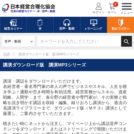
menu
0
ログイン
カート
メニュー
キーワードを入力して探す
edit
経営
セミナー
本
音声・動画
eラーニング
初めての方
へ
search
デジタル版対応のみ検索結果に表示する
TOP
講演ダウンロード版 講演MP3シリーズ
講演ダウンロード版 講演MP3シリーズ
search
上記の条件で検索
講演・講話をダウンロードいただけます。
名経営者・著名専門家の本人の声でビジネスやスキル、人生を聴
講演収録物を探す
mic
refresh
更新する
き学ぶ！通勤や空き時間を有効活用。経営実務からスキル、資産
戦略、人間学…まで、各分野の経営者や専門家が、その実務と戦
全国経営者セミナー講演収録物（全1315タイトル）からお探しいただけ
略を説き明かす講話を収録・編集。録りおろし講演から、過去の
ます
名講演ライブラリーまで、ダウンロード版（ＭＰ３）講演として
厳選し、ご案内させていただきます。
カテゴリー
聴きたい時にネットから注文し、マイページ上から講話音声コン
テンツをダウンロード、またはストリーミングで視聴いただけま