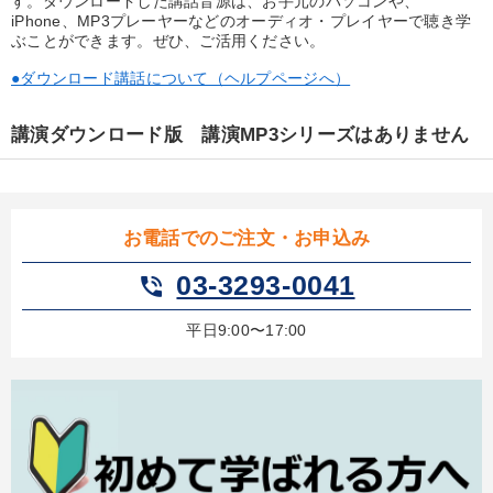
す。ダウンロードした講話音源は、お手元のパソコンや、
優秀各社の智恵と戦略
事業家のロマンと経営
iPhone、MP3プレーヤーなどのオーディオ・プレイヤーで聴き学
ぶことができます。ぜひ、ご活用ください。
若手異才経営者の発想
専門家のアドバイス
●ダウンロード講話について（ヘルプページへ）
リーダーの器量を学ぶ
講演ダウンロード版 講演MP3シリーズはありません
テーマ
仕事のスキルと人間力を高める知恵を身につける
お電話でのご注文・お申込み
03-3293-0041
phone_in_talk
組織と人を動かすマネジメント力を磨く
経営戦略・経営実務
最新刊・戦略参謀ChatGPT実戦法と中小企業のDXと講話ご案内
平日9:00〜17:00
「儲けの本質」を突く
2025年夏季全国経営者セミナー収録講演ＣＤ・講演ＤＶＤ・デジ
タル版（音声／動画ストリーミング・ダウンロード）