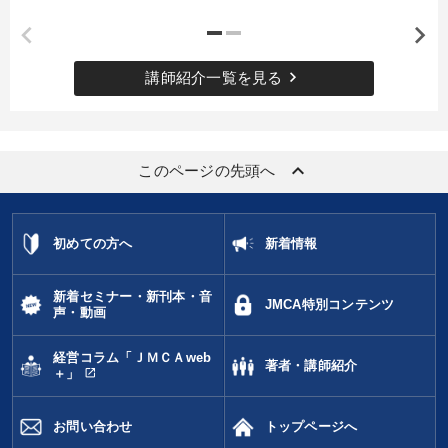
カテゴリー
keyboard_arrow_right
講師紹介一覧を見る
全国経営者セミナー収録〈売れ筋・人気〉音声＆動画20選
仕事のスキルと人間力を高める知恵を身につける
keyboard_arrow_up
このページの先頭へ
【1月】音声・映像
【12月】音声・映像
2025年春季全国経営者セミナー収録講演ＣＤ・講演ＤＶＤ・デジ
タル版（音声／動画ストリーミング・ダウンロード）
初めての方へ
新着情報
最新刊・戦略参謀ChatGPT実戦法と中小企業のDXと講話ご案内
新着セミナー・新刊本・音
JMCA特別コンテンツ
声・動画
数字・税務・決算書
大竹愼一書籍
経営コラム「ＪＭＣＡweb
歴史・古典に学ぶ実務講話
経営戦略・経営実務
著者・講師紹介
open_in_new
＋」
全国経営者セミナー収録〈売れ筋・人気ランキング〉＆新刊・好
評講話
お問い合わせ
トップページへ