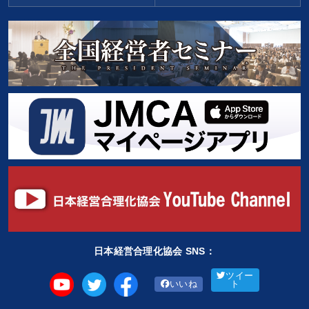
最新技術・トレンド
目的別
後継者に聞かせたい
財務・数字力の向上
社長の姿勢を学びたい
経営を改善したい
リーダーの魅力向上
パフォーマンス向上
キーワード
スポーツ関係
心を磨く
ビジネスモデル
伝統・文化
日本経営合理化協会 SNS：
未来先見
ベンチャー
ツイー
いいね
ト
※「更新」を押すと「カテゴリー」「目的別」「キーワード」を更新いただけます。