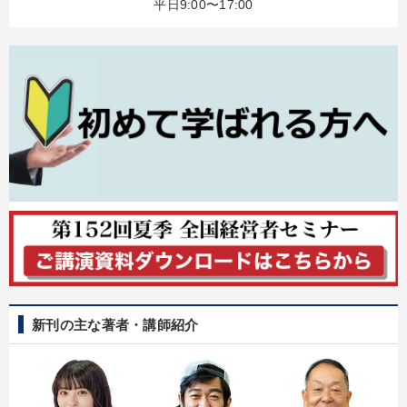
平日9:00〜17:00
売上直結の営業力や販売力を獲得する
2025年夏季全国経営者セミナー収録講演ＣＤ・講演ＤＶＤ・デジ
タル版（音声／動画ストリーミング・ダウンロード）
会社のパフォーマンスを高める講話
147回春季大会
営業・社員研修
【3月】音声・映像
「利上げ時代の最新・銀行対策」＋「不動産市況予測」＋「市場
予測と株式投資」最新刊
148回夏季大会
資産戦略
音声と動画で学ぶ
最新刊・戦略参謀ChatGPT実戦法と中小企業のDXと講話ご案内
新刊の主な著者・講師紹介
目的別
社長の姿勢を学びたい
財務・数字力の向上