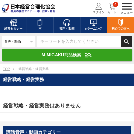
menu
0
ログイン
カート
メニュー
キーワードを入力して探す
edit
経営
セミナー
本
音声・動画
eラーニング
初めての方
へ
search
デジタル版対応のみ検索結果に表示する
manage_search
MIMIGAKU商品検索
search
上記の条件で検索
TOP
経営戦略・経営実務
経営戦略・経営実務
講演収録物を探す
mic
refresh
更新する
全国経営者セミナー講演収録物（全1315タイトル）からお探しいただけ
経営戦略・経営実務はありません
ます
カテゴリー
講話音声・動画カテゴリー