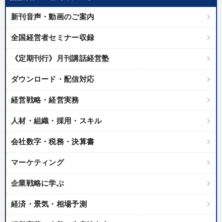
優秀各社の智恵と戦略
事業家のロマンと経営
新刊音声・動画のご案内
若手異才経営者の発想
専門家のアドバイス
全国経営者セミナー収録
リーダーの器量を学ぶ
《定期刊行》月刊講話経営塾
テーマ
ダウンロード・配信対応
経営戦略・経営実務
売上直結の営業力や販売力を獲得する
井上和弘の財務力UP
人材・組織・採用・スキル
【6月】音声・映像
【2026年7月】音声・映像ご案内商品
会社数字・税務・決算書
148回夏季大会
経済・景気・相場予測
マーケティング
業種
企業戦略に学ぶ
経済・景気・相場予測
製造業
卸売・小売・飲食業
建設・不動産業