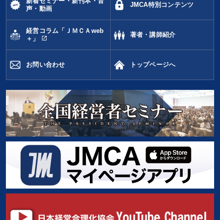
新着セミナー・新刊本・音
JMCA特別コンテンツ
声・動画
入門篇
リベラルアーツ
銀行交渉
サービス
DX
経営コラム「ＪＭＣＡweb
著者・講師紹介
両利きの経営
スポーツ関係
推薦
open_in_new
＋」
健康・ウェルビーイング
SNS活用
ドラッカー
M&A
お問い合わせ
トップページへ
ランチェスター戦略
プレゼン
経済予測
運勢・先見
思考法
仕事術・ビジネスハック
プロ経営者
地方企業の勝ち方
資産保全
生き方の指針
リピート
未来先見
※「更新」を押すと「タグ・キーワード」を更新いただけます。