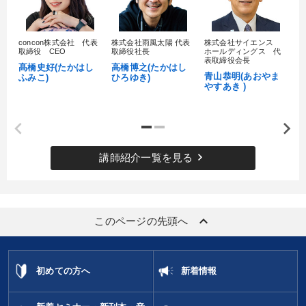
財務・数字力の向上
パフォーマンス向上
concon株式会社 代表
株式会社雨風太陽 代表
株式会社サイエンス
髙
業績を伸ばしたい
組織を強化したい
取締役 CEO
取締役社長
ホールディングス 代
村
表取締役会長
髙橋史好(たかはし
高橋博之(たかはし
し
青山恭明(あおやま
ふみこ)
ひろゆき)
やすあき )
キーワード
金融
SNS活用
ベンチャー
健康・ウェルビーイング
keyboard_arrow_right
講師紹介一覧を見る
両利きの経営
早分かり
※「更新」を押すと「カテゴリー」「目的別」「キーワード」を更新いただけます。
keyboard_arrow_up
このページの先頭へ
タグから探す
local_offer
refresh
更新する
すべての音声・動画（全2076タイトル）からお探しいただけます
初めての方へ
新着情報
タグ・キーワード