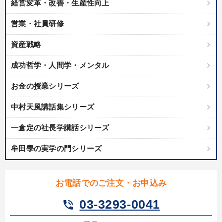
経営変革・改善・生産性向上
IT・サービス・金融業
コンサルタント
専門家
営業・社員研修
キーワード
資産戦略
相続・事業承継
スポーツ関連
株式投資
成功哲学
成功哲学・人間学・メンタル
会社数字を学ぶ
AI
お金の授業シリーズ
中村天風講話集シリーズ
※「更新」を押すと「テーマ」「キーワード」を更新いただけます。
一倉定の社長学講話シリーズ
経営音声・動画を探す
ondemand_video
refresh
更新する
牟田學の実学の門シリーズ
全国経営者セミナー収録物以外の経営教材（全761タイトル）からお探
しいただけます
お電話でのご注文・お申込み
カテゴリー
03-3293-0041
phone_in_talk
《強い財務を実践する経営者》講話４選