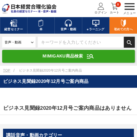
menu
0
ログイン
カート
メニュー
キーワードを入力して探す
edit
経営
セミナー
本
音声・動画
eラーニング
初めての方
へ
search
デジタル版対応のみ検索結果に表示する
manage_search
MIMIGAKU商品検索
search
上記の条件で検索
TOP
ビジネス見聞録2020年12月号ご案内商品
ビジネス見聞録2020年12月号ご案内商品
講演収録物を探す
mic
refresh
更新する
全国経営者セミナー講演収録物（全1315タイトル）からお探しいただけ
ビジネス見聞録2020年12月号ご案内商品はありません
ます
カテゴリー
講話音声・動画カテゴリー