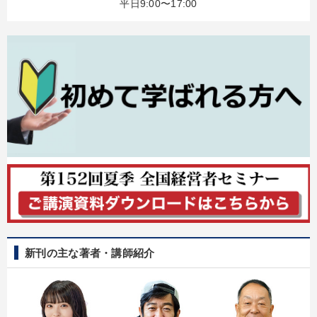
【6月】音声・映像
大竹愼一書籍
井上和弘の財務力UP
平日9:00〜17:00
営業・社員研修
最新刊・戦略参謀ChatGPT実戦法と中小企業のDXと講話ご案内
148回夏季大会
「儲けの本質」を突く
「利上げ時代の最新・銀行対策」＋「不動産市況予測」＋「市場
予測と株式投資」最新刊
147回春季大会
改善・生産性向上
2025年夏季全国経営者セミナー収録講演ＣＤ・講演ＤＶＤ・デジ
タル版（音声／動画ストリーミング・ダウンロード）
組織と人を動かすマネジメント力を磨く
新刊の主な著者・講師紹介
目的別
後継者に聞かせたい
経営体系を学びたい