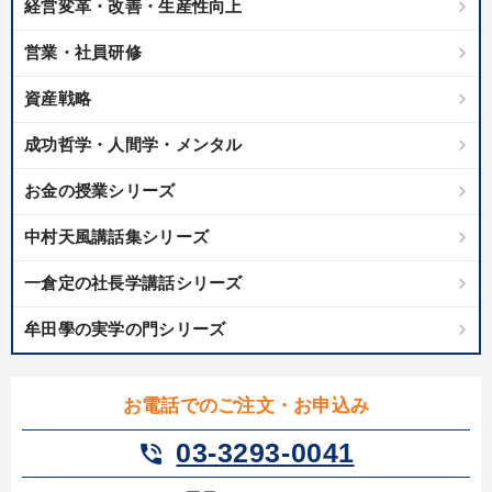
経営変革・改善・生産性向上
IT・サービス・金融業
コンサルタント
専門家
営業・社員研修
キーワード
資産戦略
成功哲学・人間学・メンタル
SDGs
サービス
金融
伝統・文化
ベンチャー
お金の授業シリーズ
生き方の指針
中村天風講話集シリーズ
※「更新」を押すと「テーマ」「キーワード」を更新いただけます。
一倉定の社長学講話シリーズ
経営音声・動画を探す
ondemand_video
refresh
更新する
牟田學の実学の門シリーズ
全国経営者セミナー収録物以外の経営教材（全761タイトル）からお探
しいただけます
お電話でのご注文・お申込み
カテゴリー
03-3293-0041
phone_in_talk