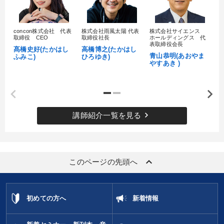
販売力を強化したい
経営を改善したい
concon株式会社 代表
株式会社雨風太陽 代表
株式会社サイエンス
髙
取締役 CEO
取締役社長
ホールディングス 代
社長の姿勢を学びたい
財務・数字力の向上
村
表取締役会長
髙橋史好(たかはし
高橋博之(たかはし
し
青山恭明(あおやま
ふみこ)
ひろゆき)
やすあき )
キーワード
IT・デジタル活用
創業者
一流人
コミュニケーション
keyboard_arrow_right
講師紹介一覧を見る
賃金制度
早わかり
※「更新」を押すと「カテゴリー」「目的別」「キーワード」を更新いただけます。
keyboard_arrow_up
このページの先頭へ
タグから探す
local_offer
refresh
更新する
すべての音声・動画（全2076タイトル）からお探しいただけます
初めての方へ
新着情報
タグ・キーワード