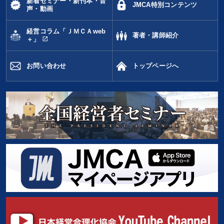
新着セミナー・新刊本・音
JMCA特別コンテンツ
声・動画
株式市場
創業者
商品開発
リピート
人事戦略
経営コラム「ＪＭＣＡweb
著者・講師紹介
open_in_new
＋」
賃金制度
テレビ・ネットで話題
一流人
イノベーション
話し方
営業力強化
成功哲学
お問い合わせ
トップページへ
健康・ウェルビーイング
ビジネスモデル
中小企業
多様性・ダイバーシティ
早わかり
地方企業の勝ち方
異発想
リベラルアーツ
伝統・文化
ベンチャー
会長
女性経営者
※「更新」を押すと「タグ・キーワード」を更新いただけます。