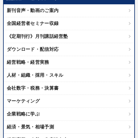
優秀各社の智恵と戦略
事業家のロマンと経営
新刊音声・動画のご案内
若手異才経営者の発想
専門家のアドバイス
全国経営者セミナー収録
リーダーの器量を学ぶ
《定期刊行》月刊講話経営塾
テーマ
ダウンロード・配信対応
経営戦略・経営実務
最新トレンドと時代の潮流を押さえる
企業戦略に学ぶ
人材・組織・採用・スキル
最新技術・トレンド
資産戦略
音声と動画で学ぶ
会社数字・税務・決算書
【最新刊】時代を超える経営150の言葉＋社長のスピーチ・話材
集２タイトル
マーケティング
企業戦略に学ぶ
業種
経済・景気・相場予測
製造業
卸売・小売・飲食業
建設・不動産業