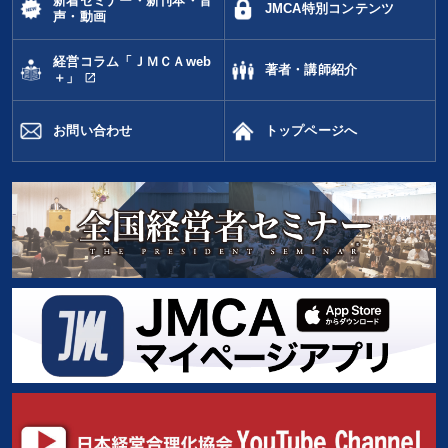
新着セミナー・新刊本・音
JMCA特別コンテンツ
声・動画
経営コラム「ＪＭＣＡweb
著者・講師紹介
open_in_new
＋」
お問い合わせ
トップページへ