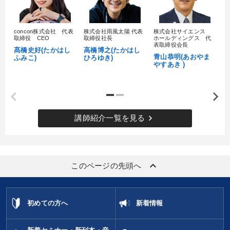
concon株式会社 代表
株式会社雨風太陽 代表
株式会社サイエンス
髙
取締役 CEO
取締役社長
ホールディングス 代
村
表取締役会長
髙橋史好(たかはし
高橋博之(たかはし
し
青山恭明(あおやま
ふみこ)
ひろゆき)
やすあき )
keyboard_arrow_right
講師紹介一覧を見る
keyboard_arrow_up
このページの先頭へ
初めての方へ
新着情報