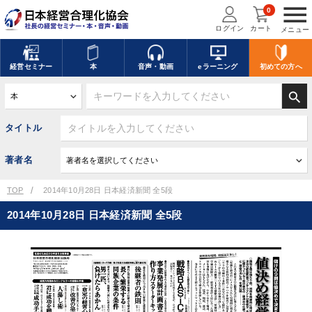
menu
0
ログイン
カート
メニュー
経営
セミナー
本
音声・動画
eラーニング
初めての方
へ
search
タイトル
著者名
TOP
2014年10月28日 日本経済新聞 全5段
2014年10月28日 日本経済新聞 全5段