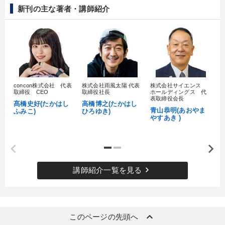
新刊の主な著者・講師紹介
早分かり
SDGs
松下幸之助
教育
繁盛
心を磨く
※「更新」を押すと「カテゴリー」「目的別」「キーワード」を更新いただけます。
concon株式会社 代表
株式会社雨風太陽 代表
株式会社サイエンス
髙
取締役 CEO
取締役社長
ホールディングス 代
村
表取締役会長
タグから探す
local_offer
refresh
更新する
髙橋史好(たかはし
高橋博之(たかはし
し
青山恭明(あおやま
ふみこ)
ひろゆき)
やすあき )
すべての音声・動画（全2077タイトル）からお探しいただけます
タグ・キーワード
keyboard_arrow_right
講師紹介一覧を見る
教育
リーダーシップ
仕事術・ビジネスハック
MBA
サービス
SDGs
インフレ対策・値上げ
交渉
後継者
資産保全
対談・座談会
不動産
keyboard_arrow_up
このページの先頭へ