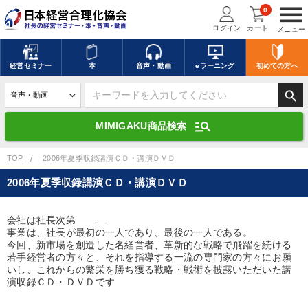
menu
0
ログイン
カート
メニュー
キーワードを入力して探す
edit
経営
セミナー
本
音声・動画
eラーニング
初めての方
へ
search
デジタル版対応のみ検索結果に表示する
manage_search
MIMIGAKU商品検索
search
上記の条件で検索
TOP
2006年夏季収録講演ＣＤ・講演ＤＶＤ
2006年夏季収録講演ＣＤ・講演ＤＶＤ
講演収録物を探す
mic
refresh
更新する
会社は社長次第―――
事業は、社長が最初の一人であり、最後の一人である。
全国経営者セミナー講演収録物（全1315タイトル）からお探しいただけ
ます
今回、新市場を創造した名経営者、革新的な戦略で飛躍を続ける
若手経営者の方々と、それを指導する一流の専門家の方々にお願
いし、これからの繁栄を勝ち獲る戦略・戦術を披露いただいた講
カテゴリー
演収録ＣＤ・ＤＶＤです