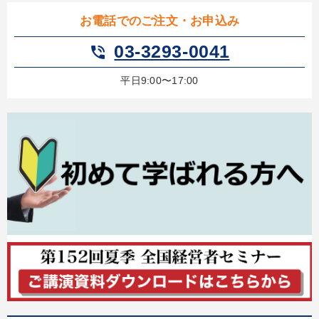
【6月】音声・映像
営業・社員研修
後継社長・アトツギ
お電話でのご注文・お申込み
音声と動画で学ぶ
企業戦略に学ぶ
マーケティング
03-3293-0041
phone_in_talk
井上和弘の財務力UP
【12月】音声・映像
平日9:00〜17:00
売上直結の営業力や販売力を獲得する
経済・景気・相場予測
【2026年7月】音声・映像ご案内商品
【2月】音声・映像
目的別
経営を改善したい
販売力を強化したい
新事業・新商品づくり
経営体系を学びたい
社長の姿勢を学びたい
パフォーマンス向上
キーワード