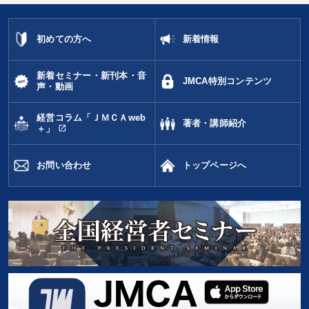
モチベーション
販売戦略
稲盛和夫
イノベーション
初めての方へ
新着情報
女性経営者
マネジメント
企業再建
投資
中小企業
人事戦略
ランチェスター戦略
デザイン
新着セミナー・新刊本・音
JMCA特別コンテンツ
声・動画
※「更新」を押すと「タグ・キーワード」を更新いただけます。
経営コラム「ＪＭＣＡweb
著者・講師紹介
open_in_new
＋」
お問い合わせ
トップページへ