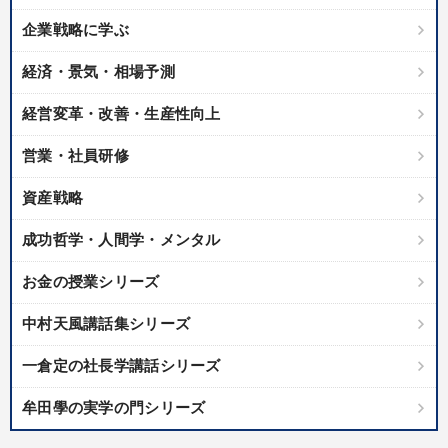
IT・サービス・金融業
コンサルタント
専門家
企業戦略に学ぶ
経済・景気・相場予測
キーワード
経営変革・改善・生産性向上
イノベーション
多角化・新規事業
推薦
会社を守る
営業・社員研修
株式市場
人事戦略
資産戦略
※「更新」を押すと「テーマ」「キーワード」を更新いただけます。
成功哲学・人間学・メンタル
お金の授業シリーズ
経営音声・動画を探す
ondemand_video
refresh
更新する
中村天風講話集シリーズ
全国経営者セミナー収録物以外の経営教材（全762タイトル）からお探
しいただけます
一倉定の社長学講話シリーズ
カテゴリー
牟田學の実学の門シリーズ