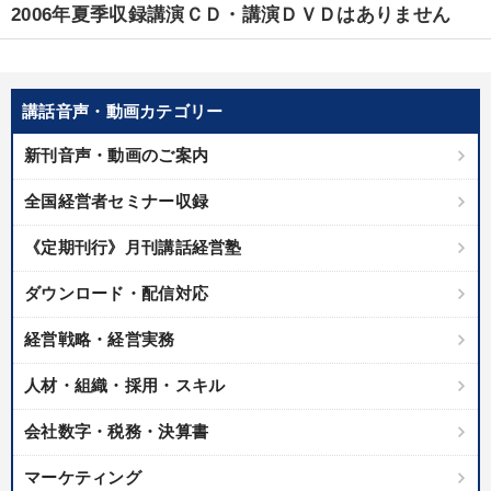
優秀各社の智恵と戦略
事業家のロマンと経営
2006年夏季収録講演ＣＤ・講演ＤＶＤはありません
若手異才経営者の発想
専門家のアドバイス
リーダーの器量を学ぶ
講話音声・動画カテゴリー
新刊音声・動画のご案内
テーマ
全国経営者セミナー収録
最新技術・トレンド
音声と動画で学ぶ
改善・生産性向上
《定期刊行》月刊講話経営塾
2025年夏季全国経営者セミナー収録講演ＣＤ・講演ＤＶＤ・デジ
ダウンロード・配信対応
タル版（音声／動画ストリーミング・ダウンロード）
経営戦略・経営実務
【1月】音声・映像
井上和弘の財務力UP
人材・組織・採用・スキル
業種
会社数字・税務・決算書
製造業
卸売・小売・飲食業
建設・不動産業
マーケティング