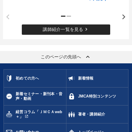
keyboard_arrow_right
講師紹介一覧を見る
keyboard_arrow_up
このページの先頭へ
初めての方へ
新着情報
新着セミナー・新刊本・音
JMCA特別コンテンツ
声・動画
経営コラム「ＪＭＣＡweb
著者・講師紹介
open_in_new
＋」