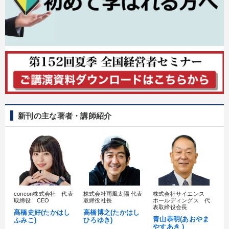
老舗企業
会社数字を学ぶ
経済予測
スポーツ関係
女性経営者
聞き手・作間信司
早わかり
IT・デジタル活用
創業者
経営計画
歴史に学ぶ
通信販売
銀行交渉
海外の成功事例
節税
大竹愼一
対談・座談会
販売戦略
広報・PR
新刊の主な著者・講師紹介
生産性向上
※「更新」を押すと「タグ・キーワード」を更新いただけます。
concon株式会社 代表
株式会社雨風太陽 代表
株式会社サイエンス
髙
取締役 CEO
取締役社長
ホールディングス 代
村
表取締役会長
髙橋史好(たかはし
高橋博之(たかはし
し
青山恭明(あおやま
ふみこ)
ひろゆき)
やすあき )