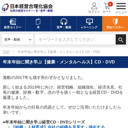
menu
0
ログイン
カート
メニュー
キーワードを入力して探す
edit
経営
セミナー
本
音声・動画
eラーニング
初めての方
へ
search
デジタル版対応のみ検索結果に表示する
TOP
年末年始に聞き学ぶ【健康・メンタルヘルス】CD・DVD
年末年始に聞き学ぶ【健康・メンタルヘルス】CD・DVD
search
上記の条件で検索
激動の2017年も残す所わずかとなりました。
講演収録物を探す
mic
refresh
更新する
新しく始まる2018年に向け、経営戦略、組織強化、経済先見、社
長の健康、財務・数字…次の手を描く一助となる経営CD・DVDを
全国経営者セミナー講演収録物（全1315タイトル）からお探しいただけ
厳選しました。
ます
年末年始からの社長の武器として、ぜひご活用いただけましたら
幸いです。
カテゴリー
●年末年始に聞き学ぶ経営CD・DVDシリーズ
・
【組織・人材育成】自社の組織を見直す・強化する