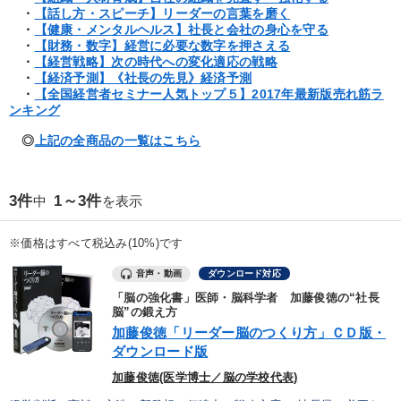
優秀各社の智恵と戦略
事業家のロマンと経営
・
【話し方・スピーチ】リーダーの言葉を磨く
・
【健康・メンタルヘルス】社長と会社の身心を守る
・
【財務・数字】経営に必要な数字を押さえる
若手異才経営者の発想
専門家のアドバイス
・
【経営戦略】次の時代への変化適応の戦略
・
【経済予測】《社長の先見》経済予測
リーダーの器量を学ぶ
・
【全国経営者セミナー人気トップ５】2017年最新版売れ筋ラ
ンキング
テーマ
◎
上記の全商品の一覧はこちら
2025年夏季全国経営者セミナー収録講演ＣＤ・講演ＤＶＤ・デジ
3件
1～3件
中
を表示
タル版（音声／動画ストリーミング・ダウンロード）
全国経営者セミナー収録〈売れ筋・人気〉音声＆動画20選
※価格はすべて税込み(10%)です
音声・動画
ダウンロード対応
【6月】音声・映像
組織と人を動かすマネジメント力を磨く
「脳の強化書」医師・脳科学者 加藤俊徳の“社長
脳”の鍛え方
会社のパフォーマンスを高める講話
【3月】音声・映像
加藤俊徳「リーダー脳のつくり方」ＣＤ版・
ダウンロード版
業種
加藤俊徳(医学博士／脳の学校代表)