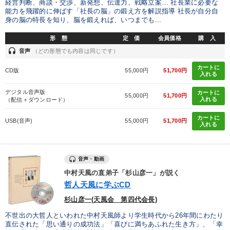
経営判断、商談・交渉、新発想、伝達力、戦略立案… 社長業に必要な
能力を飛躍的に伸ばす「社長の脳」の鍛え方を解説指導 社長が自分自
製造業
卸売・小売・飲食業
建設・不動産業
身の脳の特長を知り、脳を鍛えれば、いつまでも...
IT・サービス・金融業
コンサルタント
専門家
形 態
定 価
会員価格
購 入
headset
音声
（どの形態でも内容は同じです）
キーワード
カートに
CD版
55,000円
51,700円
入れる
デジタル音声版
カートに
成功哲学
思考法
インバウンド
一倉定
上場企業
55,000円
51,700円
入れる
（配信＋ダウンロード）
通信販売
カートに
USB(音声)
55,000円
51,700円
入れる
※「更新」を押すと「テーマ」「キーワード」を更新いただけます。
音声・動画
経営音声・動画を探す
ondemand_video
refresh
中村天風の直弟子「杉山彦一」が説く
更新する
哲人天風に学ぶCD
全国経営者セミナー収録物以外の経営教材（全762タイトル）からお探
杉山彦一(天風会 第四代会長)
しいただけます
不世出の大哲人といわれた中村天風師より学生時代から26年間にわたり
カテゴリー
直伝された「思い通りの成功法」「喜びに満ちあふれた生き方」、「幸