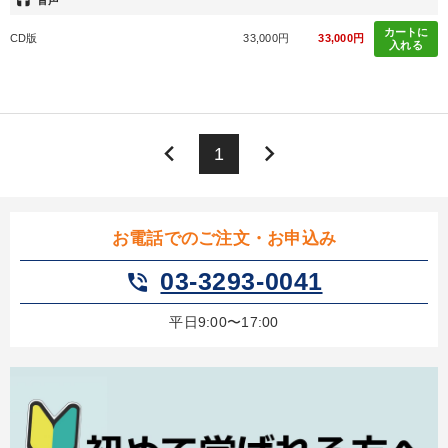
headset
音声
組織を強化したい
発想力を磨きたい
経営体系を学びたい
カートに
CD版
33,000円
33,000円
入れる
キーワード
IT・デジタル活用
コミュニケーション
リベラルアーツ
keyboard_arrow_left
keyboard_arrow_right
1
広報・PR
仕組み
営業
※「更新」を押すと「カテゴリー」「目的別」「キーワード」を更新いただけます。
お電話でのご注文・お申込み
03-3293-0041
phone_in_talk
タグから探す
local_offer
refresh
更新する
平日9:00〜17:00
すべての音声・動画（全2077タイトル）からお探しいただけます
タグ・キーワード
リーダーシップ
稲盛和夫
M&A
ランチェスター戦略