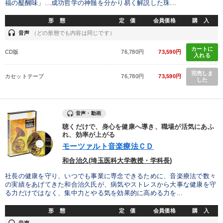
福の醍醐味」…成功哲学の神髄を分かり易く解説した珠...
形 態
定 価
会員価格
購 入
井上和弘の財務力UP
148回夏季大会
組織・採用・スキル
headset
音声
（どの形態でも内容は同じです）
後継社長・アトツギ
「儲けの本質」を突く
カートに
CD版
76,780円
73,590円
入れる
【3月】音声・映像
営業・社員研修
完売しま
カセットテープ
76,780円
73,590円
した
【2026年7月】音声・映像ご案内商品
経営リーダーの考え方と戦略を学ぶ
経済・景気・相場予測
音声・動画
聴くだけで、身心を健康へ導き、職場が活気にあふ
仕事のスキルと人間力を高める知恵を身につける
れ、効率が上がる
モーツァルト音楽療法ＣＤ
組織と人を動かすマネジメント力を磨く
和合治久(埼玉医科大学教授・学科長)
社長の健康を守り、いつでも事業に専念できるために、音楽療法で数々
目的別
の実績をあげてきた和合治久氏が、病気やストレスから大事な健康を守
る力だけではなく、集中力とやる気を効果的に高める力を...
経営を改善したい
業績を伸ばしたい
社員研修を行いたい
形 態
定 価
会員価格
購 入