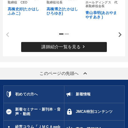
取締役 CEO
取締役社長
ホールディングス 代
村
表取締役会長
髙橋史好(たかはし
高橋博之(たかはし
し
青山恭明(あおやま
ふみこ)
ひろゆき)
やすあき )
keyboard_arrow_right
講師紹介一覧を見る
keyboard_arrow_up
このページの先頭へ
初めての方へ
新着情報
新着セミナー・新刊本・音
JMCA特別コンテンツ
声・動画
経営コラム「ＪＭＣＡweb