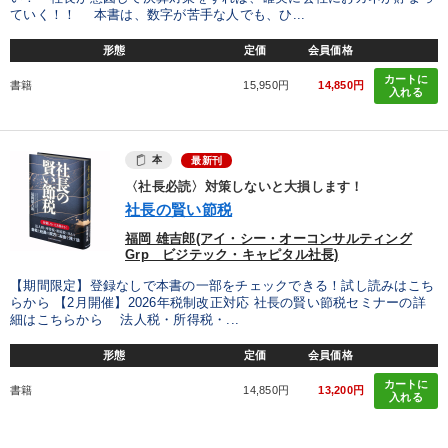
ていく！！ 本書は、数字が苦手な人でも、ひ...
形態
定価
会員価格
カートに
書籍
15,950円
14,850円
入れる
本
最新刊
〈社長必読〉対策しないと大損します！
社長の賢い節税
福岡 雄吉郎(アイ・シー・オーコンサルティング
Grp ビジテック・キャピタル社長)
【期間限定】登録なしで本書の一部をチェックできる！試し読みはこち
らから 【2月開催】2026年税制改正対応 社長の賢い節税セミナーの詳
細はこちらから 法人税・所得税・...
形態
定価
会員価格
カートに
書籍
14,850円
13,200円
入れる