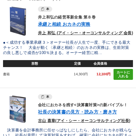
本
井上和弘の経営革新全集 第８巻
承継と相続 おカネの実務
井上 和弘 (アイ・シー・オーコンサルティング 会長)
●＜成功する事業承継３＞オーナー社長が人生で一度、手にできる最大
チャンス！ 大金が動く〈承継と相続〉のおカネの実務は、生前対策
の良し悪しで成否が100％決まる。オーナー経営に精...
形態
定価
会員価格
カートに
書籍
14,300円
12,100円
入れる
本
会社におカネを残す<決算書対策>の新バイブル！
社長の決算書の見方・読み方・磨き方
古山 喜章(アイ・シー・オーコンサルティング社長)
決算書を会計事務所に任せっぱなしにしたら、会社におカネが残らな
い！ 社長が意図して決算対策をすれば、確実に会社におカネが貯まっ