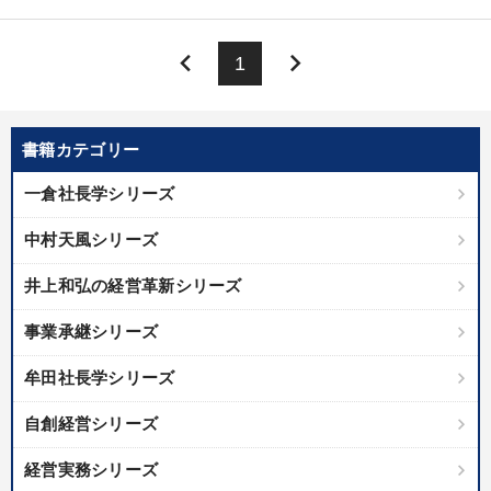
keyboard_arrow_left
keyboard_arrow_right
1
書籍カテゴリー
一倉社長学シリーズ
中村天風シリーズ
井上和弘の経営革新シリーズ
事業承継シリーズ
牟田社長学シリーズ
自創経営シリーズ
経営実務シリーズ