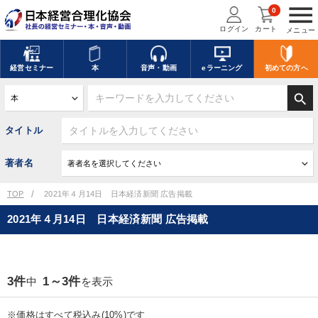
menu
0
ログイン
カート
メニュー
経営
セミナー
本
音声・動画
eラーニング
初めての方
へ
search
タイトル
著者名
TOP
2021年４月14日 日本経済新聞 広告掲載
2021年４月14日 日本経済新聞 広告掲載
3件
1～3件
中
を表示
※価格はすべて税込み(10%)です