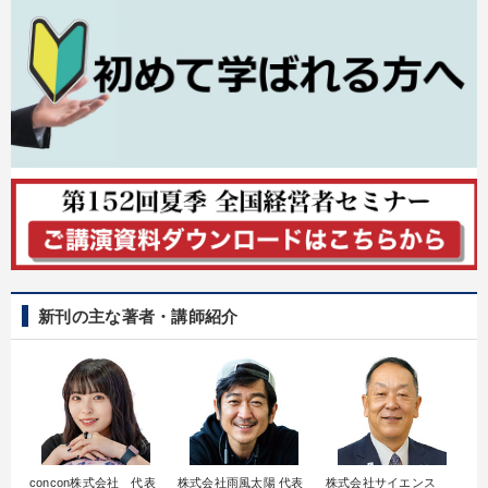
新刊の主な著者・講師紹介
concon株式会社 代表
株式会社雨風太陽 代表
株式会社サイエンス
髙