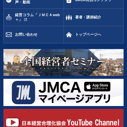
JMCA特別コンテンツ
声・動画
経営コラム「ＪＭＣＡweb
著者・講師紹介
open_in_new
＋」
お問い合わせ
トップページへ