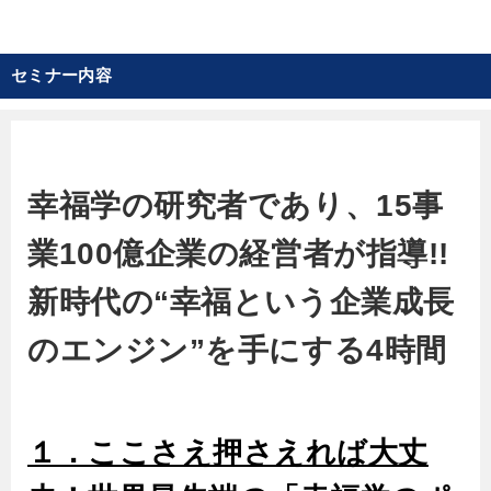
掃・補聴器・レクリエーション・介護士育成学校・
リラクゼーション・食堂・携帯ショップ・Web関
連・M＆A…と事業を拡げグループ売上、最高160億
セミナー内容
円。40歳から慶応大学に入学し幸福学を学び経営に
取り入れる。現在、同校の非常勤講師も務め、学問
だけではなく実務に裏付けされた栗原氏独自の「幸
福経営学」は、世界的にも注目されている。 幸福実
幸福学の研究者であり、15事
現を重視した独自の経営法は、社長と社員の幸福度
向上は勿論、社員力が上り、幸福からくる経営イノ
業100億企業の経営者が指導!!
ベーションを生み、新事業や新たな戦略が生まれる
好循環を実現。全く新しい経営システムに多くの経
新時代の“幸福という企業成長
営者が学びに訪れる。
のエンジン”を手にする4時間
１．ここさえ押さえれば大丈