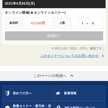
2021年4月26日(月)
オンライン開催(★オンラインセミナー)
参加料
43,000
円
人数
名
開催終了
※表示は全て税込（10%）価格です。
keyboard_arrow_right
このセミナーについてのお問い合わせ
keyboard_arrow_up
このページの先頭へ
初めての方へ
新着情報
新着セミナー・新刊本・音