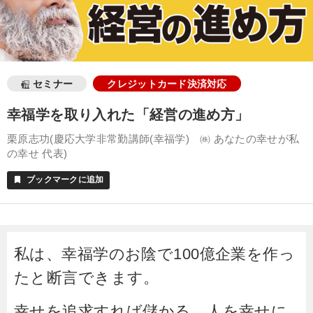
セミナー
クレジットカード決済対応
幸福学を取り入れた「経営の進め方」
栗原志功(慶応大学非常勤講師(幸福学) ㈱ あなたの幸せが私
の幸せ 代表)
ブックマークに追加
bookmark
私は、幸福学のお陰で100億企業を作っ
たと断言できます。
幸せを追求すれば儲かる。人を幸せに