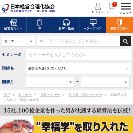
menu
0
ログイン
カート
メニュー
経営
セミナー
本
音声・動画
eラーニング
初めての方
へ
search
セミナー名
講師名
〜
開催月
TOP
セミナー
社長セミナー
社長業・経営セミナー
幸福学を取
り入れた「経営の進め方」