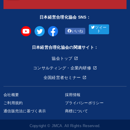
日本経営合理化協会 SNS：
ツイー
いいね
ト
日本経営合理化協会の関連サイト：
協会トップ
コンサルティング・企業内研修
全国経営者セミナー
会社概要
採用情報
ご利用規約
プライバシーポリシー
幸福学を取り入れた「経営の進め方」
通信販売法に基づく表示
商標について
43,000円〜
keyboard_arrow_down
セミナー選択
Copyright © JMCA. All Rights Reserved.