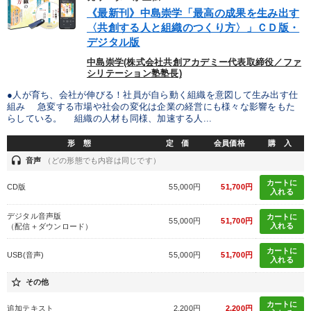
《最新刊》中島崇学「最高の成果を生み出す
カテゴリー
〈共創する人と組織のつくり方〉」ＣＤ版・
デジタル版
組織と人を動かすマネジメント力を磨く
中島崇学(株式会社共創アカデミー代表取締役／ファ
シリテーション塾塾長)
社員が自律的に動き出す組織づくり
●人が育ち、会社が伸びる！社員が自ら動く組織を意図して生み出す仕
組み 急変する市場や社会の変化は企業の経営にも様々な影響をもた
らしている。 組織の人材も同様、加速する人...
2026年春季全国経営者セミナー収録講演ＣＤ・講演ＤＶＤ・デジ
タル版（音声／動画ストリーミング・ダウンロード）
形 態
定 価
会員価格
購 入
売上直結の営業力や販売力を獲得する
headset
音声
（どの形態でも内容は同じです）
カートに
CD版
55,000円
51,700円
最新トレンドと時代の潮流を押さえる
入れる
デジタル音声版
カートに
2025年春季全国経営者セミナー収録講演ＣＤ・講演ＤＶＤ・デジ
55,000円
51,700円
入れる
タル版（音声／動画ストリーミング・ダウンロード）
（配信＋ダウンロード）
カートに
USB(音声)
55,000円
51,700円
仕事のスキルと人間力を高める知恵を身につける
入れる
star_border
その他
企業戦略に学ぶ
大竹愼一書籍
「儲けの本質」を突く
カートに
追加テキスト
2,200円
2,200円