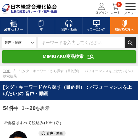
menu
0
ログイン
カート
メニュー
キーワードを入力して探す
edit
経営
セミナー
本
音声・動画
eラーニング
初めての方
へ
search
デジタル版対応のみ検索結果に表示する
manage_search
MIMIGAKU商品検索
search
上記の条件で検索
TOP
" [タグ・キーワードから探す（目的別）：パフォーマンスを上げたい] "の
検索結果
[タグ・キーワードから探す（目的別）：パフォーマンスを上
講演収録物を探す
mic
refresh
げたい]の 音声・動画
更新する
全国経営者セミナー講演収録物（全1315タイトル）からお探しいただけ
54件
1～20
中
を表示
ます
※価格はすべて税込み(10%)です
カテゴリー
音声・動画