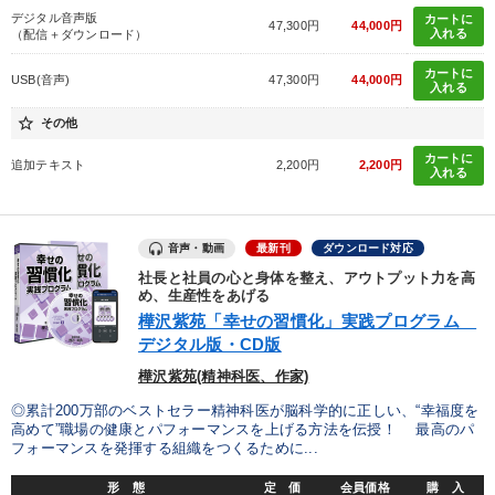
デジタル音声版
カートに
47,300円
44,000円
入れる
（配信＋ダウンロード）
カートに
USB(音声)
47,300円
44,000円
入れる
star_border
その他
カートに
追加テキスト
2,200円
2,200円
入れる
音声・動画
最新刊
ダウンロード対応
社長と社員の心と身体を整え、アウトプット力を高
め、生産性をあげる
樺沢紫苑「幸せの習慣化」実践プログラム
デジタル版・CD版
樺沢紫苑(精神科医、作家)
◎累計200万部のベストセラー精神科医が脳科学的に正しい、“幸福度を
高めて”職場の健康とパフォーマンスを上げる方法を伝授！ 最高のパ
フォーマンスを発揮する組織をつくるために...
形 態
定 価
会員価格
購 入