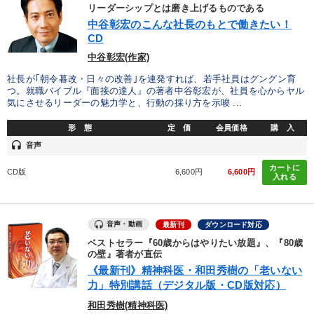
優秀各社の智恵と戦略
事業家のロマンと経営
リーダーシップとは磨き上げるものである
中谷彰宏のこんな社長のもとで働きたい！
CD
若手異才経営者の発想
専門家のアドバイス
中谷彰宏(作家)
リーダーの器量を学ぶ
社長が｢朝令暮改・日々の改善｣を連発すれば、若手社員はグングン育
つ。就職バイブル『面接の達人』の著者中谷彰宏が、社員を心からヤル
気にさせるリーダーの魅力学と、行動の採り方を示唆 ...
テーマ
形 態
定 価
会員価格
購 入
headset
音声
後継社長・アトツギ
カートに
CD版
6,600円
6,600円
入れる
仕事のスキルと人間力を高める知恵を身につける
経営戦略・経営実務
音声・動画
最新刊
ダウンロード対応
オーナー社長の「現場力の経営」＋現場の「儲ける力」をさらに
ベストセラー『60歳からはやりたい放題』、『80歳
高める教材２選
の壁』著者が直伝
《最新刊》精神科医・和田秀樹の「老いない
【3月】音声・映像
数字・税務・決算書
力」特別講話（デジタル版・CD版対応）
和田秀樹(精神科医)