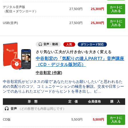
デジタル音声版
カートに
27,500円
25,300円
入れる
（配信＋ダウンロード）
カートに
USB(音声)
27,500円
25,300円
入れる
音声・動画
人気
ダウンロード対応
さり気ない工夫が人付き合いを大きく変える
中谷彰宏の「気配りの達人PART7」音声講座
（CD・デジタル版対応）
中谷彰宏 (作家)
中谷彰宏氏がビジネスの場で“あなただからお願いしたい”と思われるた
めの気配りのコツ、コミュニケーションの極意を解説。交友や日常シー
ンでのありふれたエピソードからヒントを導き出し、ビ...
形 態
定 価
会員価格
購 入
headset
音声
（どの形態でも内容は同じです）
カートに
CD版
5,500円
5,500円
入れる