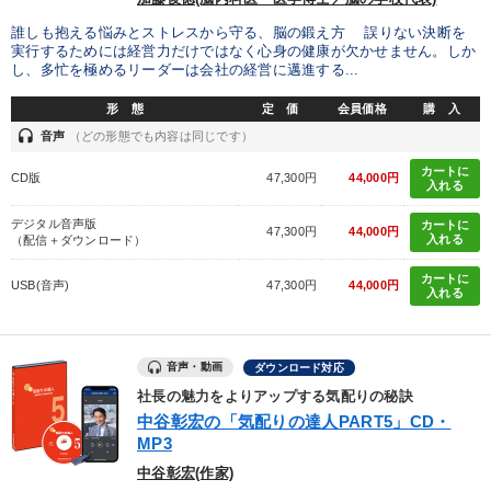
誰しも抱える悩みとストレスから守る、脳の鍛え方 誤りない決断を
実行するためには経営力だけではなく心身の健康が欠かせません。しか
し、多忙を極めるリーダーは会社の経営に邁進する...
形 態
定 価
会員価格
購 入
headset
音声
（どの形態でも内容は同じです）
カートに
CD版
47,300円
44,000円
入れる
デジタル音声版
カートに
47,300円
44,000円
入れる
（配信＋ダウンロード）
カートに
USB(音声)
47,300円
44,000円
入れる
音声・動画
ダウンロード対応
社長の魅力をよりアップする気配りの秘訣
中谷彰宏の「気配りの達人PART5」CD・
MP3
中谷彰宏(作家)