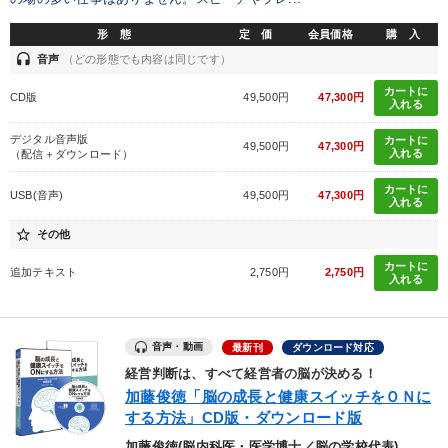
形 態
定 価
会員価格
購 入
headset
音声
（どの形態でも内容は同じです）
カートに
CD版
49,500円
47,300円
入れる
デジタル音声版
カートに
49,500円
47,300円
入れる
（配信＋ダウンロード）
カートに
USB(音声)
49,500円
47,300円
入れる
star_border
その他
カートに
追加テキスト
2,750円
2,750円
入れる
音声・動画
最新刊
ダウンロード対応
経営判断は、すべて経営者の脳が決める！
加藤俊徳「脳の成長と健康スイッチをＯＮに
する方法」CD版・ダウンロード版
加藤俊徳(脳内科医・医学博士／脳の学校代表)