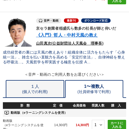
入れる
全国経営者セミナー収録〈売れ筋・人気〉音声＆動画20選
マーケティング
音声・動画
最新刊
ダウンロード対応
京セラ創業者稲盛氏ら数多の社長が師と仰いだ
目的別
《入門》哲人・中村天風の教え
山田真次(公益財団法人天風会 理事長)
経営体系を学びたい
組織を強化したい
成功経営者の裏には天風の教えあり！組織全体に活力をもたらす「心身
統一法」、雑念を払い直観力を高める「安定打坐法」、自律神経を整え
社長の姿勢を学びたい
リーダーの魅力向上
る呼吸法…。天風哲学を即実践する極意を伝授 A...
財務・数字力の向上
経営を改善したい
＜音声・動画のご利用人数をお選びください＞
１人
1〜複数人
キーワード
(個人での利用)
(
社員研修等で利用)
形 態
定 価
会員価格
受講人数
購 入
会長
会社を守る
早分かり
イノベーション
ondemand_video
動画版（eラーニングシステムを使用）
いい会社
人事戦略
動画版
カートに
（eラーニングシステムを使
14,300円
14,300円
入れる