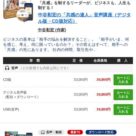
「共感」を制するリーダーが、ビジネスも、人生も
早わかり
生き方の指針
入門篇
制する！
中谷彰宏の「共感の達人」音声講座（デジタ
ル版・CD版対応）
※「更新」を押すと「タグ・キーワード」を更新いただけます。
中谷彰宏 (作家)
ビジネスの基本は「相手の悩みを解決すること」。 「相手がいま、何
を感じ、考え、何に困っているのか？」その答えはすべて、相手への
「共感」の先にあります。 社内の仲間、取引先や...
形 態
定 価
会員価格
購 入
headset
音声
（どの形態でも内容は同じです）
カートに
CD版
33,000円
30,800円
入れる
デジタル音声版
カートに
33,000円
30,800円
入れる
（配信＋ダウンロード）
カートに
USB(音声)
33,000円
30,800円
入れる
音声・動画
最新刊
ダウンロード対応