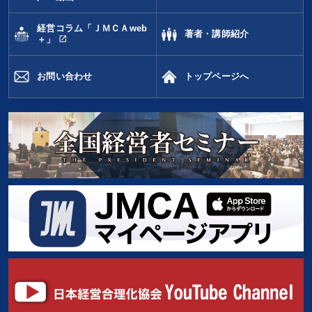
経営コラム「ＪＭＣＡweb
著者・講師紹介
open_in_new
＋」
お問い合わせ
トップページへ