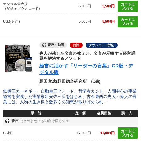
デジタル音声版
カートに
5,500円
5,500円
入れる
（配信＋ダウンロード）
カートに
USB(音声)
5,500円
5,500円
入れる
音声・動画
好評
ダウンロード対応
先人が残した名言の教えと、名言が示唆する経営課
題を解決するメソッド
経営に活かす「リーダーの言葉」CD版・デ
ジタル版
野田宜成(野田総合研究所 代表)
鉄鋼王カーネギー、自動車王フォード、哲学者カント、人間中心の事業
経営を実践した実業家出光佐三氏をはじめ、古今東西の先人・偉人の言
葉には、人物の生き様と数多くの知恵が散りばめられ...
形 態
定 価
会員価格
購 入
headset
音声
（どの形態でも内容は同じです）
カートに
CD版
47,300円
44,000円
入れる