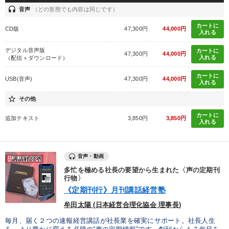
headset
音声
（どの形態でも内容は同じです）
カートに
CD版
47,300円
44,000円
入れる
デジタル音声版
カートに
47,300円
44,000円
入れる
（配信＋ダウンロード）
カートに
USB(音声)
47,300円
44,000円
入れる
star_border
その他
カートに
追加テキスト
3,850円
3,850円
入れる
音声・動画
多忙を極める社長の要望から生まれた〈声の定期刊
行物〉
《定期刊行》月刊講話経営塾
牟田太陽 (日本経営合理化協会 理事長)
毎月、届く２つの速報経営講話が社長業を確実にサポート。社長人生