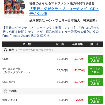
社長のさらなるマネジメント能力を開花させる！
「実践エグゼクティブ・コーチング」CD・
デジタル版
妹尾輝男(コーン・フェリー日本法人 特別顧問)
【実践エグゼクティブ・コーチングを推薦します！】 「自らの思考を
見つめ直す時間を持つことが、経営の質をもう一段高める最良の投資」
Fast Fitness Japan 代表取締役社...
形 態
定 価
会員価格
購 入
headset
音声
（どの形態でも内容は同じです）
カートに
CD版
55,000円
51,700円
入れる
デジタル音声版
カートに
55,000円
51,700円
入れる
（配信＋ダウンロード）
カートに
USB(音声)
55,000円
51,700円
入れる
star_border
その他
カートに
追加テキスト
2,200円
2,200円
入れる