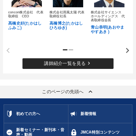
concon株式会社 代表
株式会社雨風太陽 代表
株式会社サイエンス
髙
取締役 CEO
取締役社長
ホールディングス 代
村
表取締役会長
髙橋史好(たかはし
高橋博之(たかはし
し
青山恭明(あおやま
ふみこ)
ひろゆき)
やすあき )
keyboard_arrow_right
講師紹介一覧を見る
keyboard_arrow_up
このページの先頭へ
初めての方へ
新着情報
新着セミナー・新刊本・音
JMCA特別コンテンツ
声・動画