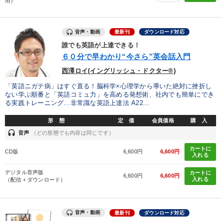
用）
※「更新」を押すと「カテゴリー」「目的別」「キーワード」を更新いただけます。
音声・動画
最新刊
ダウンロード対応
タグから探す
local_offer
refresh
更新する
誰でも英語が上達できる！
６０分で早わかり“今さら”英会話入門
すべての音声・動画（全2077タイトル）からお探しいただけます
西澤ロイ(イングリッシュ・ドクター®)
タグ・キーワード
「英語ニガテ病」はすぐ直る！脳科学×心理学から導いた絶対に挫折し
ない学ぶ順番と「英語コミュ力」を高める発想術、社内でも簡単にでき
る実践トレーニング…非常識な英語上達法 A22...
FCビジネス
企業文化
対談・座談会
資産運用
形 態
定 価
会員価格
購 入
運勢・先見
コミュニケーション
政治家
headset
音声
（どの形態でも内容は同じです）
カートに
コロナ禍対策
不動産
会社数字を学ぶ
CD版
6,600円
6,600円
入れる
ビジネスモデル
聞き手・作間信司
上場企業
デジタル音声版
カートに
6,600円
6,600円
入れる
（配信＋ダウンロード）
不動産投資
生産性向上
労務問題・リスク対策
AI
多角化・新規事業
成功哲学
通信販売
後継者
音声・動画
最新刊
ダウンロード対応