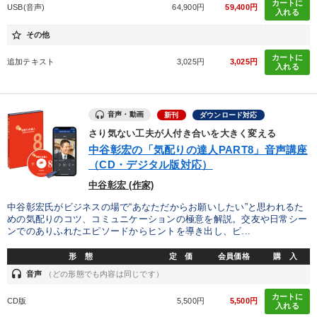
カートに
USB(音声)
64,900円
59,400円
入れる
star_border
その他
カートに
追加テキスト
3,025円
3,025円
入れる
音声・動画
新刊
ダウンロード対応
さり気ない工夫が人付き合いを大きく変える
中谷彰宏の「気配りの達人PART8」音声講座
（CD・デジタル版対応）
中谷彰宏 (作家)
中谷彰宏氏がビジネスの場で“あなただからお願いしたい”と思われるた
めの気配りのコツ、コミュニケーションの極意を解説。交友や日常シー
ンでのありふれたエピソードからヒントを導き出し、ビ...
形 態
定 価
会員価格
購 入
headset
音声
（どの形態でも内容は同じです）
カートに
CD版
5,500円
5,500円
入れる