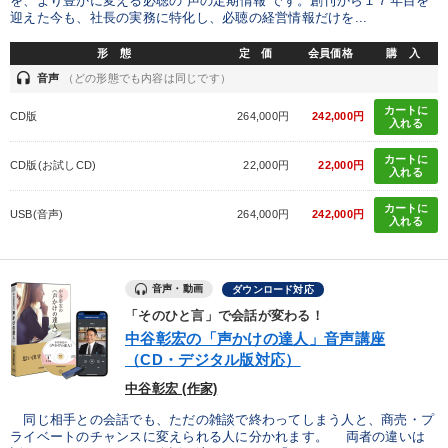
を、より豊かに変える必聴の“声の定期情報”です。創刊から１７年目を
迎えた今も、社長の実務に特化し、必聴の経営情報だけを...
形 態
定 価
会員価格
購 入
headset
音声
（どの形態でも内容は同じです）
カートに
CD版
264,000円
242,000円
入れる
カートに
CD版(お試しCD)
22,000円
22,000円
入れる
カートに
USB(音声)
264,000円
242,000円
入れる
音声・動画
ダウンロード対応
「そのひと言」で会話が変わる！
中谷彰宏の「声かけの達人」音声講座
（CD・デジタル版対応）
中谷彰宏 (作家)
同じ相手との会話でも、ただの雑談で終わってしまう人と、商売・プ
ライベートのチャンスに変えられる人に分かれます。 両者の違いは