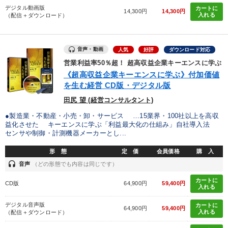
デジタル動画版
カートに
14,300円
14,300円
入れる
（配信＋ダウンロード）
音声・動画
人気
好評
ダウンロード対応
営業利益率50％超！ 超高収益企業キーエンスに学ぶ
《超高収益企業キーエンスに学ぶ》付加価値
を生む経営 CD版・デジタル版
田尻 望 (経営コンサルタント)
●製造業・不動産・小売・卸・サービス …15業界・100社以上を高収
益化させた キーエンスに学ぶ「利益最大化の仕組み」自社導入法
センサや制御・計測機器メーカーとし...
形 態
定 価
会員価格
購 入
headset
音声
（どの形態でも内容は同じです）
カートに
CD版
64,900円
59,400円
入れる
デジタル音声版
カートに
64,900円
59,400円
入れる
（配信＋ダウンロード）