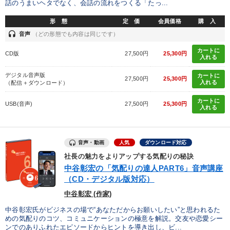
話のうまいヘタでなく、会話の流れをつくる「たっ...
形 態
定 価
会員価格
購 入
headset
音声
（どの形態でも内容は同じです）
カートに
CD版
27,500円
25,300円
入れる
デジタル音声版
カートに
27,500円
25,300円
入れる
（配信＋ダウンロード）
カートに
USB(音声)
27,500円
25,300円
入れる
音声・動画
人気
ダウンロード対応
社長の魅力をよりアップする気配りの秘訣
中谷彰宏の「気配りの達人PART6」音声講座
（CD・デジタル版対応）
中谷彰宏 (作家)
中谷彰宏氏がビジネスの場で“あなただからお願いしたい”と思われるた
めの気配りのコツ、コミュニケーションの極意を解説。交友や恋愛シー
ンでのありふれたエピソードからヒントを導き出し、ビ...