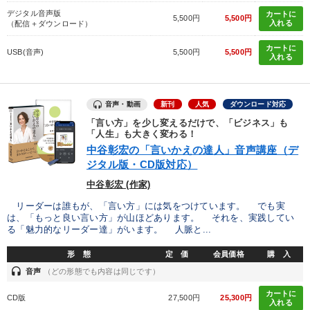
デジタル音声版
カートに
5,500円
5,500円
入れる
（配信＋ダウンロード）
カートに
USB(音声)
5,500円
5,500円
入れる
音声・動画
新刊
人気
ダウンロード対応
「言い方」を少し変えるだけで、「ビジネス」も
「人生」も大きく変わる！
中谷彰宏の「言いかえの達人」音声講座（デ
ジタル版・CD版対応）
中谷彰宏 (作家)
リーダーは誰もが、「言い方」には気をつけています。 でも実
は、「もっと良い言い方」が山ほどあります。 それを、実践してい
る「魅力的なリーダー達」がいます。 人脈と...
形 態
定 価
会員価格
購 入
headset
音声
（どの形態でも内容は同じです）
カートに
CD版
27,500円
25,300円
入れる