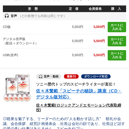
形 態
定 価
会員価格
購 入
headset
音声
（どの形態でも内容は同じです）
カートに
CD版
5,500円
5,500円
入れる
デジタル音声版
カートに
5,500円
5,500円
入れる
（配信＋ダウンロード）
カートに
USB(音声)
5,500円
5,500円
入れる
音声・動画
最新刊
ダウンロード対応
ソニー歴代トップのスピーチライターが直伝！
佐々木繁範「スピーチの秘訣」講座（CD・
デジタル版対応）
佐々木繁範(ロジックアンドエモーション代表取締
役)
◎聴衆を魅了する、リーダーのための“人を動かす話し方” 朝礼や会
議、会合挨拶、経営計画発表会…社長は会社の顔であり、社長ほど話す
の場の多い仕事はありません。スピーチやプレ...