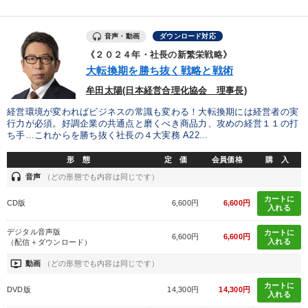
音声・動画
ダウンロード対応
《２０２４年・社長の新繁栄戦略》
大転換期を勝ち抜く戦略と戦術
牟田太陽(日本経営合理化協会 理事長)
経営環境が変わればビジネスの常識も変わる！大転換期には経営者の実
行力が必須。好調企業の共通点と磨くべき商品力、攻めの経営１１の打
ち手…これからを勝ち抜く社長の４大実務 A22...
形 態
定 価
会員価格
購 入
headset
音声
（どの形態でも内容は同じです）
カートに
CD版
6,600円
6,600円
入れる
デジタル音声版
カートに
6,600円
6,600円
入れる
（配信＋ダウンロード）
ondemand_video
動画
（どの形態でも内容は同じです）
カートに
DVD版
14,300円
14,300円
入れる