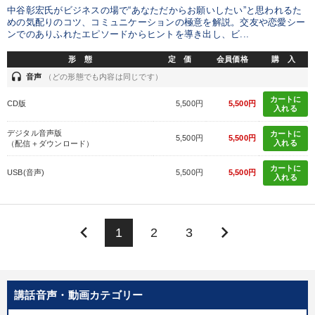
中谷彰宏氏がビジネスの場で“あなただからお願いしたい”と思われるた
めの気配りのコツ、コミュニケーションの極意を解説。交友や恋愛シー
ンでのありふれたエピソードからヒントを導き出し、ビ...
形 態
定 価
会員価格
購 入
headset
音声
（どの形態でも内容は同じです）
カートに
CD版
5,500円
5,500円
入れる
デジタル音声版
カートに
5,500円
5,500円
入れる
（配信＋ダウンロード）
カートに
USB(音声)
5,500円
5,500円
入れる
keyboard_arrow_left
keyboard_arrow_right
1
2
3
講話音声・動画カテゴリー