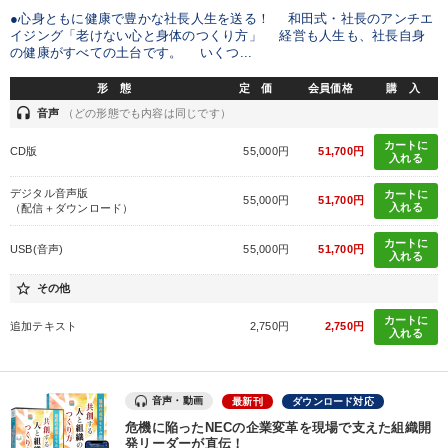
業種
●心身ともに健康で豊かな社長人生を送る！ 和田式・社長のアンチエ
イジング「老けない心と身体のつくり方」 経営も人生も、社長自身
の健康がすべての土台です。 いくつ...
製造業
卸売・小売・飲食業
建設・不動産業
形 態
定 価
会員価格
購 入
IT・サービス・金融業
コンサルタント
専門家
headset
音声
（どの形態でも内容は同じです）
カートに
CD版
55,000円
51,700円
入れる
キーワード
デジタル音声版
カートに
55,000円
51,700円
入れる
（配信＋ダウンロード）
入門篇
コミュニケーション
会社数字を学ぶ
カートに
USB(音声)
55,000円
51,700円
入れる
スポーツ関係
節税
健康・ウェルビーイング
star_border
その他
カートに
※「更新」を押すと「テーマ」「キーワード」を更新いただけます。
追加テキスト
2,750円
2,750円
入れる
経営音声・動画を探す
ondemand_video
refresh
更新する
音声・動画
最新刊
ダウンロード対応
全国経営者セミナー収録物以外の経営教材（全762タイトル）からお探
危機に陥ったNECの企業変革を現場で支えた組織開
しいただけます
発リーダーが直伝！