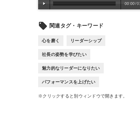
00:00
/
0
local_offer
関連タグ・キーワード
心を磨く
リーダーシップ
社長の姿勢を学びたい
魅力的なリーダーになりたい
パフォーマンスを上げたい
※クリックすると別ウィンドウで開きます。