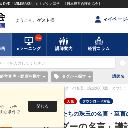
DVD「MIMIGAKU／ミミガク／耳学」【日本経営合理化協会】
マイページ
ようこそ、
ゲスト
様
NEW
動画
eラーニング
講師案内
経営コラム
local_offer
経営音声・動画を探す
タグから探す
講師名
豊かに生きるＣＤ・ビデオ
「リーダーの名言」講話集CD版・ダウンロ
音声・動画
人気
ダウンロード対応
閉じる
から、カテ
由な条件で
先人・偉人たちの珠玉の名言・至言
「リーダーの名言」講