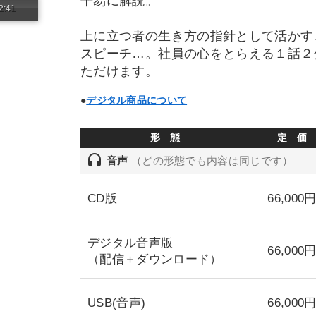
平易に解説。
2:41
上に立つ者の生き方の指針として活かす
スピーチ…。社員の心をとらえる１話２
ただけます。
●
デジタル商品について
形 態
定 価
headset
音声
（どの形態でも内容は同じです）
CD版
66,000
デジタル音声版
66,000
（配信＋ダウンロード）
USB(音声)
66,000