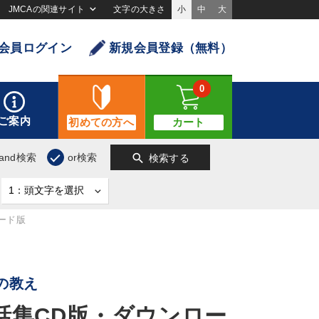
JMCAの関連サイト
文字の大きさ
小
中
大
会員ログイン
新規会員登録（無料）
0
ご案内
初めての方へ
カート
search
and検索
or検索
検索する
ード版
の教え
話集CD版・ダウンロー