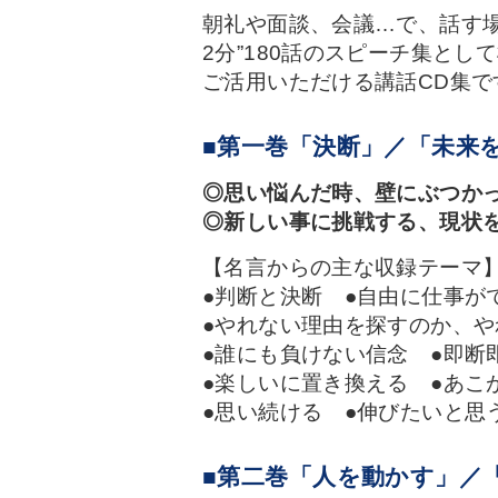
朝礼や面談、会議…で、話す
2分”180話のスピーチ集と
ご活用いただける講話CD集で
■第一巻「決断」／「未来
◎思い悩んだ時、壁にぶつかっ
◎新しい事に挑戦する、現状を
【名言からの主な収録テーマ
●判断と決断 ●自由に仕事が
●やれない理由を探すのか、や
●誰にも負けない信念 ●即断
●楽しいに置き換える ●あこ
●思い続ける ●伸びたいと思
■第二巻「人を動かす」／