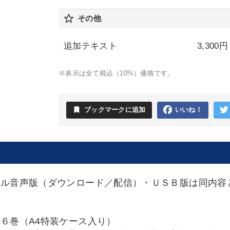
star_border
その他
追加テキスト
3,300円
※表示は全て税込（10%）価格です。
bookmark
ブックマークに追加
いいね！
タル音声版（ダウンロード／配信）・ＵＳＢ版は同内容
６巻（A4特装ケース入り）