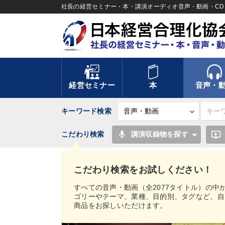
社長の経営セミナー・本・講演オーディオ音声・動画・CD＆
経営セミナー
本
音声・
キーワード検索
mic
ondemand_video
こだわり検索
講演収録物を探す
TOP
音声・動画
経営実務シリーズ
人生を
こだわり検索をお試しください！
すべての音声・動画（全2077タイトル）の中
ゴリーやテーマ、業種、目的別、タグなど、自
商品をお探しいただけます。