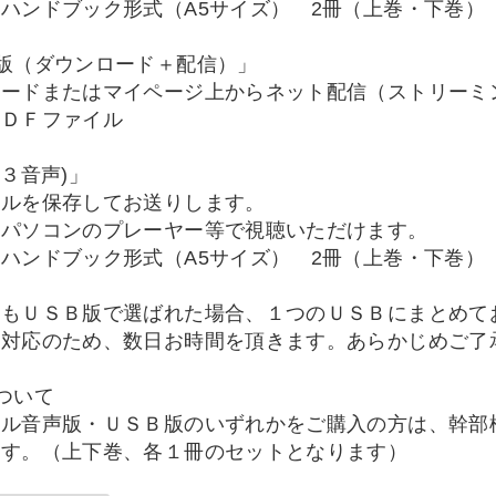
ハンドブック形式（A5サイズ） 2冊（上巻・下巻）
版（ダウンロード＋配信）」
ロードまたはマイページ上からネット配信（ストリーミ
ＰＤＦファイル
３音声)」
イルを保存してお送りします。
パソコンのプレーヤー等で視聴いただけます。
ハンドブック形式（A5サイズ） 2冊（上巻・下巻）
品もＵＳＢ版で選ばれた場合、１つのＵＳＢにまとめて
別対応のため、数日お時間を頂きます。あらかじめご了
ついて
ル音声版・ＵＳＢ版のいずれかをご購入の方は、幹部
ます。（上下巻、各１冊のセットとなります）