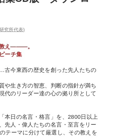
研究所代表)
教え―――。
スピーチ集
…古今東西の歴史を創った先人たちの
質や生き方の智恵、判断の指針が満ち
現代のリーダー達の心の拠り所として
本日の名言・格言」を、2800日以上
、先人・偉人たちの名言・至言をリー
6のテーマに分けて厳選し、その教えを