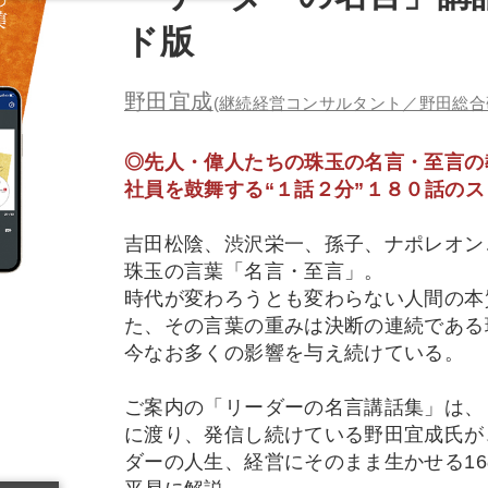
ド版
野田宜成
(継続経営コンサルタント／野田総合
◎先人・偉人たちの珠玉の名言・至言の
社員を鼓舞する“１話２分”１８０話の
吉田松陰、渋沢栄一、孫子、ナポレオン
珠玉の言葉「名言・至言」。
時代が変わろうとも変わらない人間の本
た、その言葉の重みは決断の連続である
今なお多くの影響を与え続けている。
ご案内の「リーダーの名言講話集」は、「
に渡り、発信し続けている野田宜成氏が
ダーの人生、経営にそのまま生かせる1