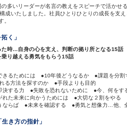
場の多いリーダーが名言の教えをスピーチで活かせる
して構成いたしました。社員ひとりひとりの成長を支
す。
を拓く」
た時…自身の心を支え、判断の拠り所となる15話
乗り越える勇気をもらう15話
】
できるためには ●10年後どうなるか ●課題を分
れる方法を探すのか ●手段よりも目的
即決する力 ●失敗を恐れないために ●今、何をす
がれた未来に向かうためには ●大切な２割をやる
うならば ●未来を確認する ●勇気と想像力…他、全
「生き方の指針」