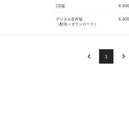
6,60
CD版
6,60
デジタル音声版
（配信＋ダウンロード）
keyboard_arrow_left
keyboard_arrow_right
1