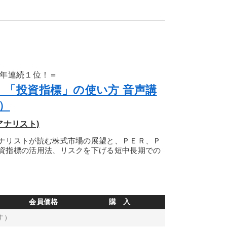
4年連続１位！＝
、「投資指標」の使い方 音声講
）
アナリスト)
ナリストが読む株式市場の展望と、ＰＥＲ、Ｐ
資指標の活用法、リスクを下げる短中長期での
会員価格
購 入
す）