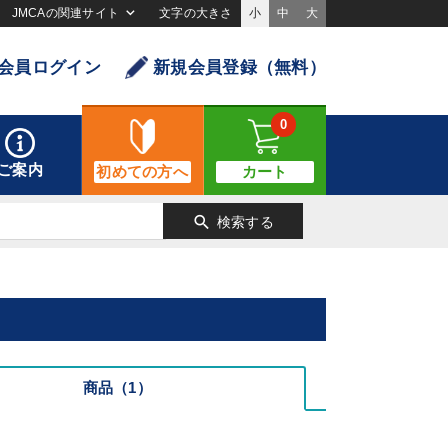
JMCAの関連サイト
文字の大きさ
小
中
大
会員ログイン
新規会員登録（無料）
0
ご案内
初めての方へ
カート
search
検索する
商品（1）