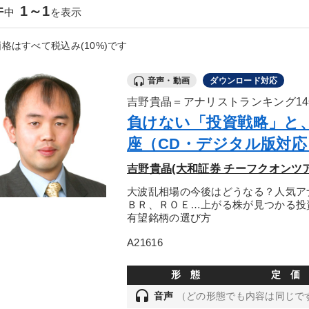
件
1～1
中
を表示
格はすべて税込み(10%)です
音声・動画
ダウンロード対応
吉野貴晶＝アナリストランキング1
負けない「投資戦略」と
座（CD・デジタル版対応
吉野貴晶(大和証券 チーフクオンツ
大波乱相場の今後はどうなる？人気ア
ＢＲ、ＲＯＥ…上がる株が見つかる投
有望銘柄の選び方
A21616
形 態
定 価
headset
音声
（どの形態でも内容は同じで