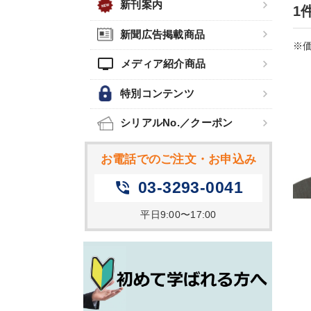
新刊案内
1
新聞広告掲載商品
※価
tv
メディア紹介商品
特別コンテンツ
シリアルNo.／クーポン
お電話でのご注文・お申込み
03-3293-0041
phone_in_talk
平日9:00〜17:00