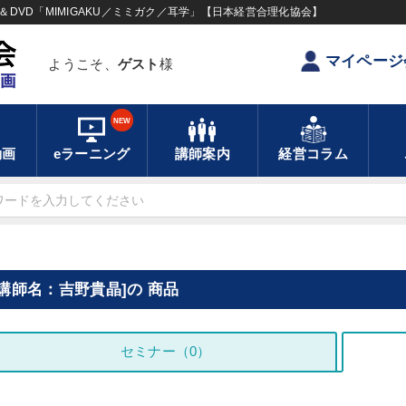
DVD「MIMIGAKU／ミミガク／耳学」【日本経営合理化協会】
マイページ
ようこそ、
ゲスト
様
NEW
動画
eラーニング
講師案内
経営コラム
[講師名：吉野貴晶]の 商品
セミナー（0）