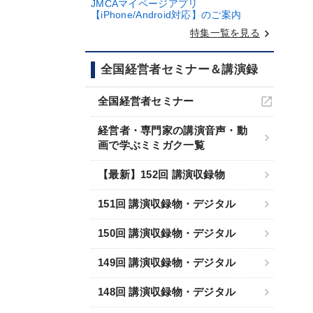
JMCAマイページアプリ
【iPhone/Android対応】のご案内
keyboard_arrow_right
特集一覧を見る
全国経営者セミナー＆講演録
全国経営者セミナー
経営者・専門家の講演音声・動
画で学ぶミミガク一覧
【最新】152回 講演収録物
151回 講演収録物・デジタル
150回 講演収録物・デジタル
149回 講演収録物・デジタル
148回 講演収録物・デジタル