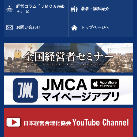
経営コラム「ＪＭＣＡweb
著者・講師紹介
open_in_new
＋」
お問い合わせ
トップページへ