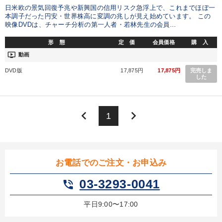
日米欧の景気回復予兆や新興国の信用リスク急浮上で、これまでほぼ一
本調子だった円安・世界株高に変調の兆しが見え始めています。 この
映像DVDは、チャーチ分析の第一人者・若林先生の会員...
形 態
定 価
会員価格
購 入
ondemand_video
動画
DVD版
17,875円
17,875円
完売しま
した
keyboard_arrow_left
keyboard_arrow_right
1
お電話でのご注文・お申込み
03-3293-0041
phone_in_talk
平日9:00〜17:00