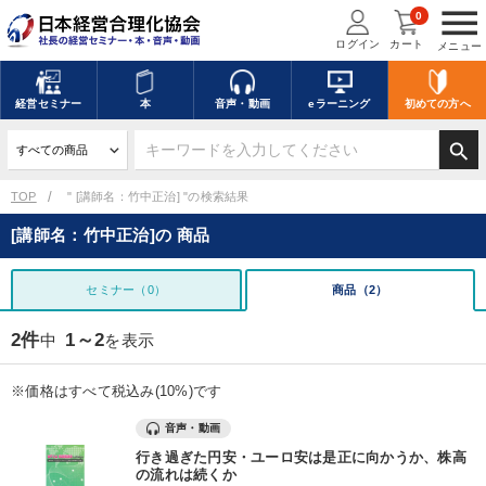
menu
0
ログイン
カート
メニュー
経営
セミナー
本
音声・動画
eラーニング
初めての方
へ
search
TOP
" [講師名：竹中正治] "の検索結果
[講師名：竹中正治]の 商品
セミナー（0）
商品（2）
2件
1～2
中
を表示
※価格はすべて税込み(10%)です
音声・動画
行き過ぎた円安・ユーロ安は是正に向かうか、株高
の流れは続くか