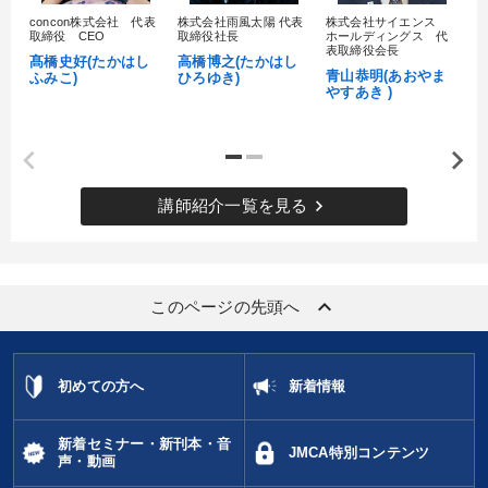
concon株式会社 代表
株式会社雨風太陽 代表
株式会社サイエンス
髙
取締役 CEO
取締役社長
ホールディングス 代
村
表取締役会長
髙橋史好(たかはし
高橋博之(たかはし
し
青山恭明(あおやま
ふみこ)
ひろゆき)
やすあき )
keyboard_arrow_right
講師紹介一覧を見る
keyboard_arrow_up
このページの先頭へ
初めての方へ
新着情報
新着セミナー・新刊本・音
JMCA特別コンテンツ
声・動画