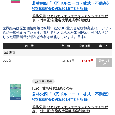
若林栄四「《円ドルユーロ・株式・不動産》
特別講演会DVD/2015年3月収録
若林栄四(ワカバヤシエフエックスアソシエイツ代
表)
・
竹中正治(龍谷大学経済学部教授)
世界経済は原油価格急落と欧州中銀のQE(量的金融緩和実施)で、デフレ
色が一層強まっています。独り勝ちと見られた米国経済も強弱入り混
じった経済指標が相次ぎ金利は軟化しています。日本に...
形 態
定 価
会員価格
購 入
ondemand_video
動画
DVD版
18,333円
17,875円
完売しま
した
音声・動画
円安・株高時代は続くのか
若林栄四「《円ドルユーロ・株式・不動産》
特別講演会DVD/2014年3月収録
若林栄四(ワカバヤシエフエックスアソシエイツ代
表)
・
竹中正治(龍谷大学経済学部教授)