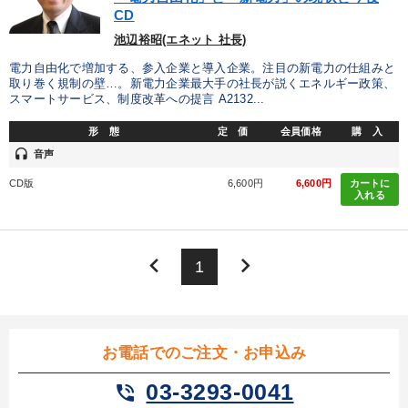
CD
池辺裕昭(エネット 社長)
電力自由化で増加する、参入企業と導入企業。注目の新電力の仕組みと
取り巻く規制の壁…。新電力企業最大手の社長が説くエネルギー政策、
スマートサービス、制度改革への提言 A2132...
形 態
定 価
会員価格
購 入
headset
音声
CD版
6,600円
6,600円
カートに
入れる
keyboard_arrow_left
keyboard_arrow_right
1
お電話でのご注文・お申込み
03-3293-0041
phone_in_talk