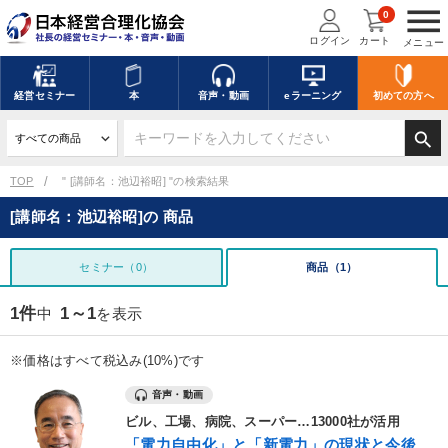
menu
0
ログイン
カート
メニュー
経営
セミナー
本
音声・動画
eラーニング
初めての方
へ
search
TOP
" [講師名：池辺裕昭] "の検索結果
[講師名：池辺裕昭]の 商品
セミナー（0）
商品（1）
1件
1～1
中
を表示
※価格はすべて税込み(10%)です
音声・動画
ビル、工場、病院、スーパー…13000社が活用
「電力自由化」と「新電力」の現状と今後