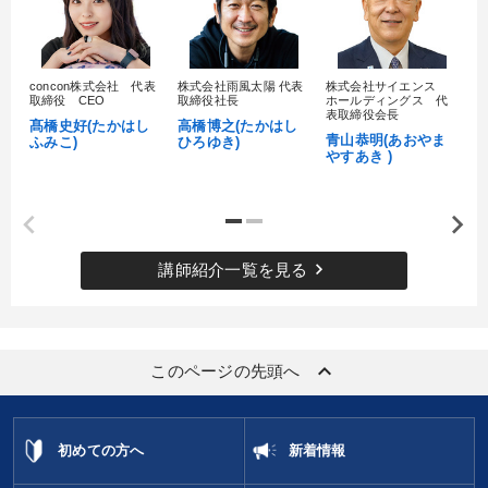
concon株式会社 代表
株式会社雨風太陽 代表
株式会社サイエンス
髙
取締役 CEO
取締役社長
ホールディングス 代
村
表取締役会長
髙橋史好(たかはし
高橋博之(たかはし
し
青山恭明(あおやま
ふみこ)
ひろゆき)
やすあき )
keyboard_arrow_right
講師紹介一覧を見る
keyboard_arrow_up
このページの先頭へ
初めての方へ
新着情報