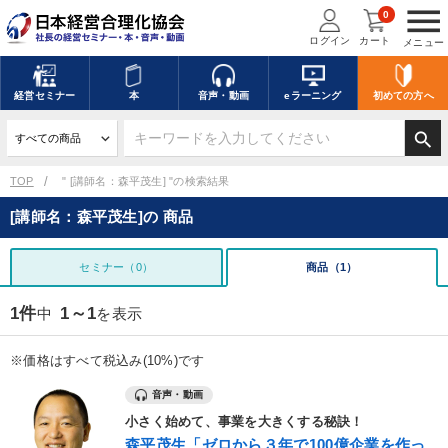
menu
0
ログイン
カート
メニュー
経営
セミナー
本
音声・動画
eラーニング
初めての方
へ
search
TOP
" [講師名：森平茂生] "の検索結果
[講師名：森平茂生]の 商品
セミナー（0）
商品（1）
1件
1～1
中
を表示
※価格はすべて税込み(10%)です
音声・動画
小さく始めて、事業を大きくする秘訣！
森平茂生「ゼロから３年で100億企業を作っ