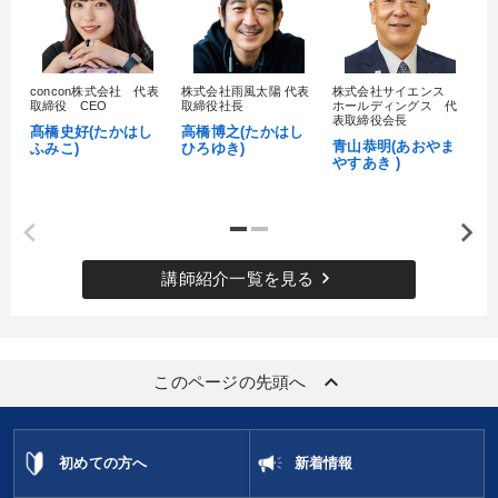
concon株式会社 代表
株式会社雨風太陽 代表
株式会社サイエンス
髙
取締役 CEO
取締役社長
ホールディングス 代
村
表取締役会長
髙橋史好(たかはし
高橋博之(たかはし
し
青山恭明(あおやま
ふみこ)
ひろゆき)
やすあき )
keyboard_arrow_right
講師紹介一覧を見る
keyboard_arrow_up
このページの先頭へ
初めての方へ
新着情報