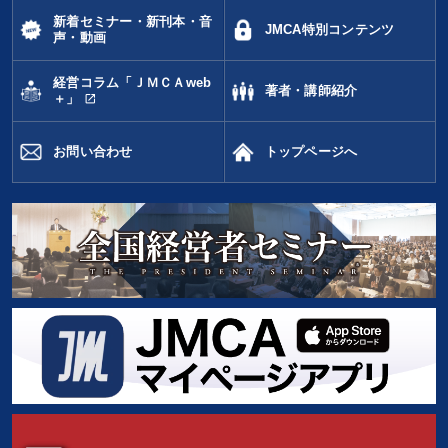
新着セミナー・新刊本・音
JMCA特別コンテンツ
声・動画
経営コラム「ＪＭＣＡweb
著者・講師紹介
open_in_new
＋」
お問い合わせ
トップページへ