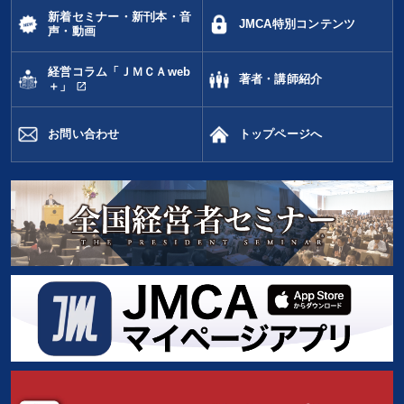
新着セミナー・新刊本・音
JMCA特別コンテンツ
声・動画
経営コラム「ＪＭＣＡweb
著者・講師紹介
open_in_new
＋」
お問い合わせ
トップページへ