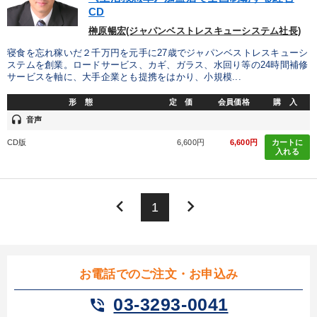
CD
榊原暢宏(ジャパンベストレスキューシステム社長)
寝食を忘れ稼いだ２千万円を元手に27歳でジャパンベストレスキューシ
ステムを創業。ロードサービス、カギ、ガラス、水回り等の24時間補修
サービスを軸に、大手企業とも提携をはかり、小規模...
形 態
定 価
会員価格
購 入
headset
音声
CD版
6,600円
6,600円
カートに
入れる
keyboard_arrow_left
keyboard_arrow_right
1
お電話でのご注文・お申込み
03-3293-0041
phone_in_talk