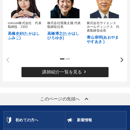
concon株式会社 代表
株式会社雨風太陽 代表
株式会社サイエンス
髙
取締役 CEO
取締役社長
ホールディングス 代
村
表取締役会長
髙橋史好(たかはし
高橋博之(たかはし
し
青山恭明(あおやま
ふみこ)
ひろゆき)
やすあき )
keyboard_arrow_right
講師紹介一覧を見る
keyboard_arrow_up
このページの先頭へ
初めての方へ
新着情報