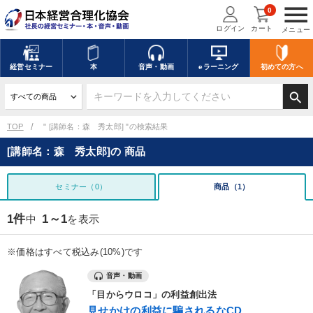
menu
0
ログイン
カート
メニュー
経営
セミナー
本
音声・動画
eラーニング
初めての方
へ
search
TOP
" [講師名：森 秀太郎] "の検索結果
[講師名：森 秀太郎]の 商品
セミナー（0）
商品（1）
1件
1～1
中
を表示
※価格はすべて税込み(10%)です
音声・動画
「目からウロコ」の利益創出法
見せかけの利益に騙されるなCD