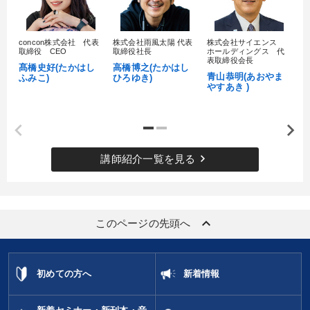
concon株式会社 代表
株式会社雨風太陽 代表
株式会社サイエンス
髙
取締役 CEO
取締役社長
ホールディングス 代
村
表取締役会長
髙橋史好(たかはし
高橋博之(たかはし
し
青山恭明(あおやま
ふみこ)
ひろゆき)
やすあき )
keyboard_arrow_right
講師紹介一覧を見る
keyboard_arrow_up
このページの先頭へ
初めての方へ
新着情報