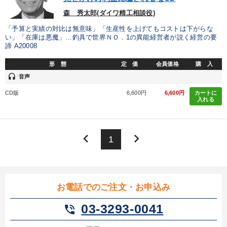
森 秀太郎(ダイワ精工相談役)
「予算と実績の対比は無意味」「生産性を上げてもコストは下がらな
い」「在庫は悪魔」…釣具で世界ＮＯ．1の異能経営者が説く経営の要
諦 A20008
形 態
定 価
会員価格
購 入
headset
音声
CD版
6,600円
6,600円
カートに
入れる
keyboard_arrow_left
keyboard_arrow_right
1
お電話でのご注文・お申込み
03-3293-0041
phone_in_talk