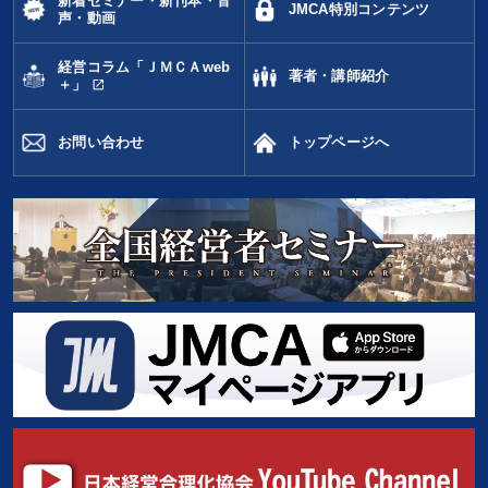
新着セミナー・新刊本・音
JMCA特別コンテンツ
声・動画
経営コラム「ＪＭＣＡweb
著者・講師紹介
open_in_new
＋」
お問い合わせ
トップページへ