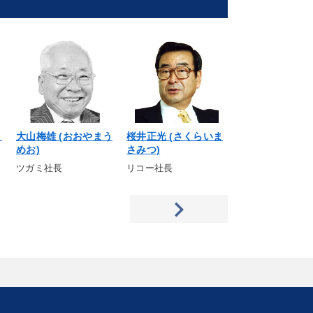
り
大山梅雄 (おおやまう
桜井正光 (さくらいま
平田耕也 (ひら
めお)
さみつ)
なり)
ツガミ社長
リコー社長
平田機工社長