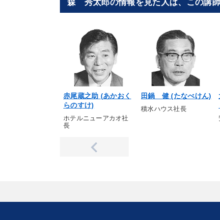
森 秀太郎の情報を見た人は、この講
赤尾蔵之助 (あかおく
田鍋 健 (たなべけん)
らのすけ)
積水ハウス社長
ホテルニューアカオ社
長