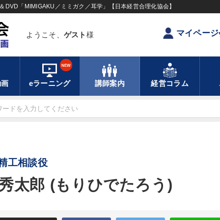
DVD「MIMIGAKU／ミミガク／耳学」【日本経営合理化協会】
マイページ
ようこそ、
ゲスト
様
NEW
動画
eラーニング
講師案内
経営コラム
精工相談役
秀太郎 (もりひでたろう)