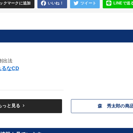
ックマークに追加
いいね！
ツイート
LINEで送
創出法
るなCD
keyboard_arrow_right
もっと見る
森 秀太郎の商