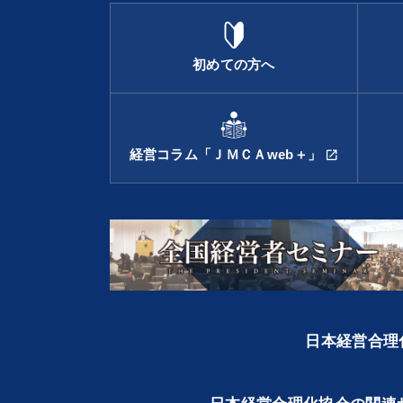
初めての方へ
経営コラム「ＪＭＣＡweb＋」
open_in_new
日本経営合理化