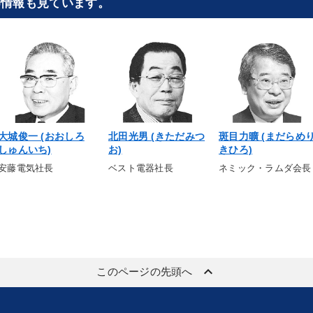
師情報も見ています。
大城俊一 (おおしろ
北田光男 (きただみつ
斑目力曠 (まだらめ
しゅんいち)
お)
きひろ)
安藤電気社長
ベスト電器社長
ネミック・ラムダ会長
keyboard_arrow_up
このページの先頭へ