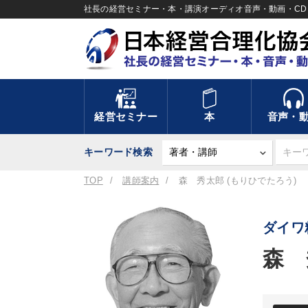
社長の経営セミナー・本・講演オーディオ音声・動画・CD＆
経営セミナー
本
音声・
キーワード検索
TOP
講師案内
森 秀太郎 (もりひでたろう)
ダイワ
森 