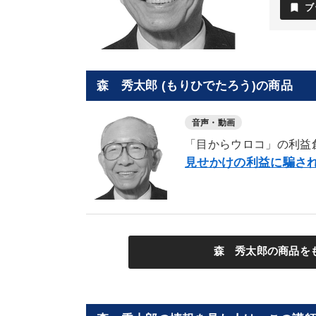
bookmark
ブ
森 秀太郎 (もりひでたろう)の商品
音声・動画
「目からウロコ」の利益
見せかけの利益に騙され
森 秀太郎の商品を