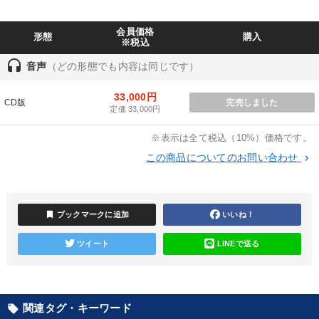
会員価格
【1月】音声・映像
【4月】音声・映像
形態
購入
※税込
headset
経済・景気・相場予測
音声と動画で学ぶ
音声
（どの形態でも内容は同じです）
《強い財務を実践する経営者》講話４選
33,000円
CD版
完売しました
定価 33,000円
仕事のスキルと人間力を高める知恵を身につける
※表示は全て税込（10%）価格です。
【最新刊】精神科医・和田秀樹の「老いない力」＋健康な社長と
この商品についてのお問い合わせ
keyboard_arrow_right
会社をつくる厳選講話
148回夏季大会
井上和弘の財務力UP
【2月】音声・映像
bookmark
ブックマークに追加
いいね！
最新トレンドと時代の潮流を押さえる
【6月】音声・映像
ツイート
LINEで送る
目的別
関連タグ・キーワード
local_offer
業績を伸ばしたい
後継者に聞かせたい
発想力を磨きたい