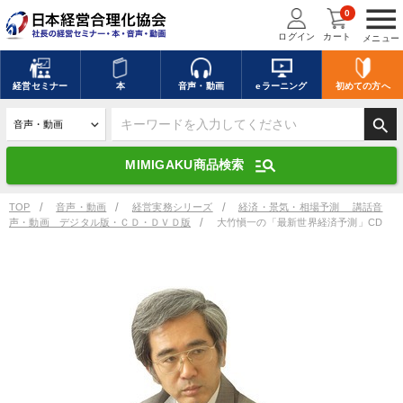
menu
0
ログイン
カート
メニュー
キーワードを入力して探す
edit
経営
セミナー
本
音声・動画
eラーニング
初めての方
へ
search
デジタル版対応のみ検索結果に表示する
manage_search
MIMIGAKU商品検索
search
上記の条件で検索
TOP
音声・動画
経営実務シリーズ
経済・景気・相場予測 講話音
声・動画 デジタル版・ＣＤ・ＤＶＤ版
大竹愼一の「最新世界経済予測」CD
講演収録物を探す
mic
refresh
更新する
全国経営者セミナー講演収録物（全1315タイトル）からお探しいただけ
ます
カテゴリー