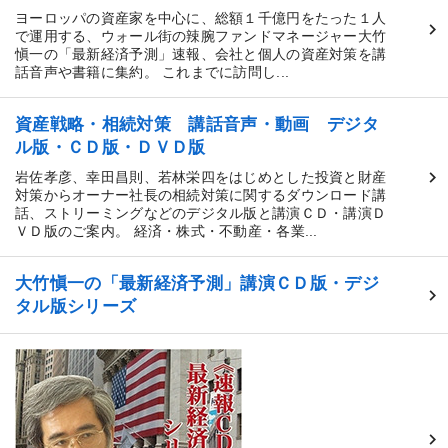
ヨーロッパの資産家を中心に、総額１千億円をたった１人
で運用する、ウォール街の辣腕ファンドマネージャー大竹
愼一の「最新経済予測」速報、会社と個人の資産対策を講
話音声や書籍に集約。 これまでに訪問し...
資産戦略・相続対策 講話音声・動画 デジタ
ル版・ＣＤ版・ＤＶＤ版
岩佐孝彦、幸田昌則、若林栄四をはじめとした投資と財産
対策からオーナー社長の相続対策に関するダウンロード講
話、ストリーミングなどのデジタル版と講演ＣＤ・講演Ｄ
ＶＤ版のご案内。 経済・株式・不動産・各業...
大竹愼一の「最新経済予測」講演ＣＤ版・デジ
タル版シリーズ