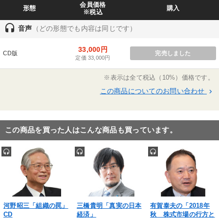
会員価格
形態
購入
資方法によって、抜群の成績を上げ、ニューヨーク
※税込
のAIG グローバルインヴェスターズからのヘッドハ
headset
音声
（どの形態でも内容は同じです）
ンティングを受け移籍。1989年独立。オオタケ・ウ
リザール＆コーポレーションをニューヨーク郊外に
33,000円
CD版
完売しました
定価 33,000円
設立、代表取締役に就任。実績が数字で残る投資の
世界にあって、欧米ファンドのグローバル株部門で
※表示は全て税込（10%）価格です。
1984年以降、例外的な年を除き17 年にわたり、
この商品についてのお問い合わせ
keyboard_arrow_right
トップクォーター（成績上位4 分の1）の驚異的な
成績をあげる。徹底した現場主義を貫き、年間を通
し日米欧の各地を歩き巡り、カネの流れと企業情報
この商品を買った人はこんな商品も買っています。
を収集。氏がこの20 年間に訪問した会社数は、延
べ1 千社を超える。著書に、『勝つ企業の条件』、
『おカネの法則』の他、速報CDシリーズ『大竹愼
一の最新経済予測』などがある。
河野昭三「組織の罠」
三橋貴明「真実の日本
有賀泰夫の「2018年
CD
経済」
秋 株式市場の行方と