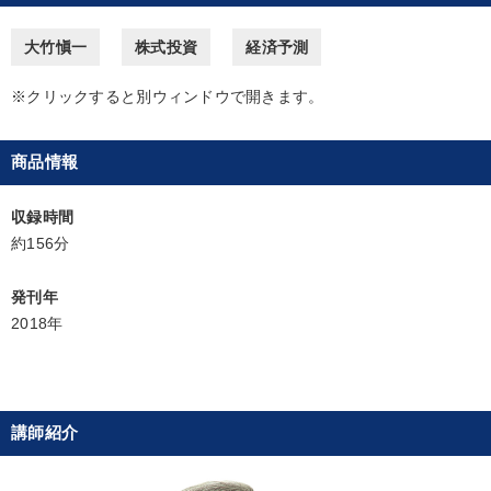
販売力を強化したい
パフォーマンス向上
大竹愼一
株式投資
経済予測
リーダーの魅力向上
※クリックすると別ウィンドウで開きます。
キーワード
商品情報
資産運用
通販
節税
会長
収録時間
約156分
デジタルマーケティング
FCビジネス
発刊年
※「更新」を押すと「カテゴリー」「目的別」「キーワード」を更新いただけます。
2018年
タグから探す
local_offer
refresh
更新する
すべての音声・動画（全2076タイトル）からお探しいただけます
講師紹介
タグ・キーワード