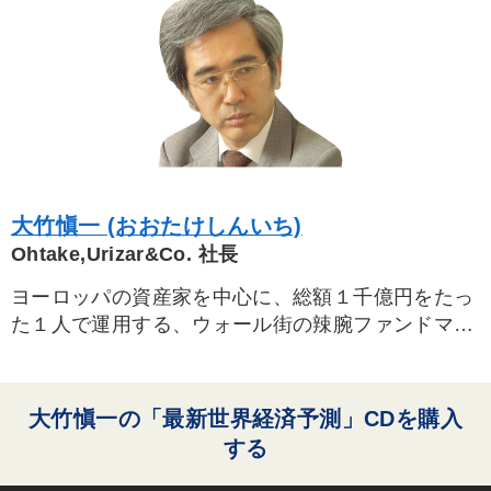
スポーツ関連
モノづくり
新技術
営業力強化
コロナ禍対策
中村天風
資産運用
人事戦略
MBA
成功哲学
デジタルマーケティング
歴史に学ぶ
聞き手・作間信司
ランチェスター戦略
不動産
大竹愼一 (おおたけしんいち)
マネジメント
企業再建
広報・PR
繁盛
早分かり
Ohtake,Urizar&Co. 社長
リピート
経営計画
運勢・先見
話し方
ヨーロッパの資産家を中心に、総額１千億円をたっ
た１人で運用する、ウォール街の辣腕ファンドマ
※「更新」を押すと「タグ・キーワード」を更新いただけます。
ネージャー。東京都生まれ。一橋大学大学院を修了
後、旧三井銀行系の金融経済研究所を経て、ドイ
ツ・ケルン大学、イギリス・ロンドン大学へ留学。
大竹愼一の「最新世界経済予測」CDを購入
帰国後、野村総合研究所でエコノミストとして活躍
する
の後、ロンドンのチェースインヴェスターズでファ
ンドマネージャーに。市場原理に基づく合理的な投