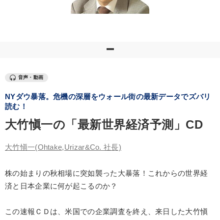
優秀各社の智恵と戦略
事業家のロマンと経営
若手異才経営者の発想
専門家のアドバイス
リーダーの器量を学ぶ
テーマ
音声・動画
NYダウ暴落。危機の深層をウォール街の最新データでズバリ
【3月】音声・映像
最新技術・トレンド
読む！
大竹愼一の「最新世界経済予測」CD
【5月】音声・映像
【1月】音声・映像
大竹愼一
(Ohtake,Urizar&Co. 社長)
最新刊・戦略参謀ChatGPT実戦法と中小企業のDXと講話ご案内
オーナー社長の「現場力の経営」＋現場の「儲ける力」をさらに
株の始まりの秋相場に突如襲った大暴落！これからの世界経
高める教材２選
済と日本企業に何が起こるのか？
業種
この速報ＣＤは、米国での企業調査を終え、来日した大竹愼