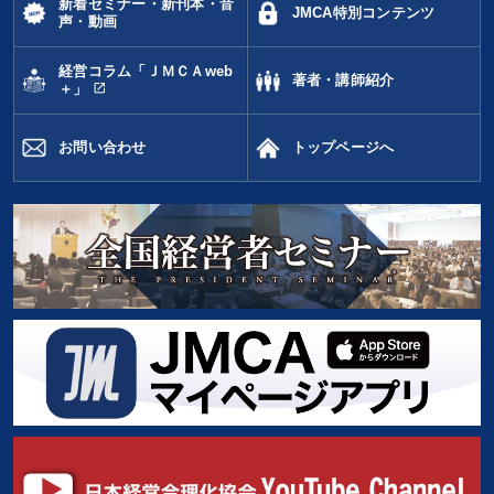
新着セミナー・新刊本・音
JMCA特別コンテンツ
声・動画
経営コラム「ＪＭＣＡweb
著者・講師紹介
open_in_new
＋」
お問い合わせ
トップページへ