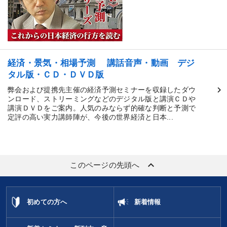
経済・景気・相場予測 講話音声・動画 デジ
タル版・ＣＤ・ＤＶＤ版
弊会および提携先主催の経済予測セミナーを収録したダウ
ンロード、ストリーミングなどのデジタル版と講演ＣＤや
講演ＤＶＤをご案内。人気のみならず的確な判断と予測で
定評の高い実力講師陣が、今後の世界経済と日本...
keyboard_arrow_up
このページの先頭へ
初めての方へ
新着情報