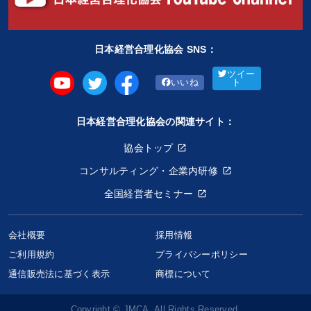
日本経営合理化協会 SNS：
ツイー
いいね
ト
日本経営合理化協会の関連サイト：
協会トップ
コンサルティング・企業内研修
全国経営者セミナー
会社概要
採用情報
ご利用規約
プライバシーポリシー
大竹愼一の「最新世界経済予測」CD
通信販売法に基づく表示
商標について
33,000円〜
keyboard_arrow_up
商品選択
Copyright © JMCA. All Rights Reserved.