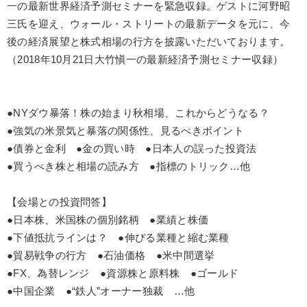
一の最新世界経済予測セミナーを緊急収録。ゲストに河野昭
製造業
卸売・小売・飲食業
建設・不動産業
三氏を迎え、ウォール・ストリートの最新データを元に、今
後の経済展望と株式相場の行方を披露いただいております。
IT・サービス・金融業
コンサルタント
専門家
（2018年10月21日大竹愼一の最新経済予測セミナー収録）
キーワード
●NYダウ暴落！株の始まり秋相場、これからどうなる？
入門篇
ドラッカー
AI
ビジネスモデル
早わかり
●強気の米景気と暴落の関係性、見るべきポイント
●債券と金利 ●金の買い時 ●日本人の誤った投資法
生き方の指針
●買うべき株と相場の読み方 ●指標のトリック…他
※「更新」を押すと「テーマ」「キーワード」を更新いただけます。
【会場との投資問答】
●日本株、米国株の個別銘柄 ●業績と株価
経営音声・動画を探す
ondemand_video
refresh
更新する
●下値抵抗ラインは？ ●伸びる業種と縮む業種
●貿易戦争の行方 ●石油価格 ●米中間選挙
全国経営者セミナー収録物以外の経営教材（全761タイトル）からお探
しいただけます
●FX、為替レンジ ●資源株と原料株 ●ゴールド
●中国企業 ●“鉄人”オーナー独裁 …他
カテゴリー